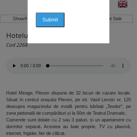
Show/Hide Left Side
Show/Hide Right Side
Hotelul Miraj, Pleven
Cod 2268
Hotel Mirage, Pleven dispune de 32 locuri de cazare locale.
Situat în centrul orașului Pleven, pe str. Vasil Levski nr. 120
deasupra magazinului de modă pentru bărbați „Teodor”, pe
zona pietonală de cumpărături și la 50m de Teatrul Dramatic.
Camerele sunt dotate cu 2 sau 3 paturi, și un apartament cu
dormitor separat. Acestea au baie proprie, TV cu plasmă,
internet, frigider, fier de călcat.