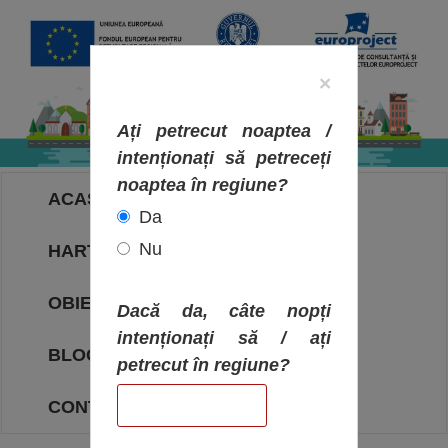
×
Ați petrecut noaptea /
intenționați să petreceți
noaptea în regiune?
ACASA
Da
Nu
HARTA OBIECTIVELOR
OBIECTIVE
Dacă da, câte nopți
intenționați să / ați
BLOG
petrecut în regiune?
CONTACT