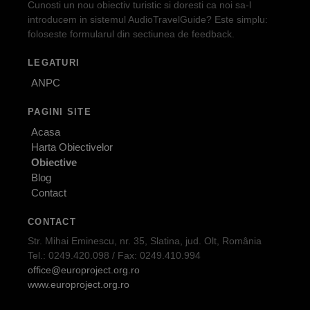
Cunosti un nou obiectiv turistic si doresti ca noi sa-l
introducem in sistemul AudioTravelGuide? Este simplu:
foloseste formularul din sectiunea de feedback.
LEGATURI
ANPC
PAGINI SITE
Acasa
Harta Obiectivelor
Obiective
Blog
Contact
CONTACT
Str. Mihai Eminescu, nr. 35, Slatina, jud. Olt, România
Tel.: 0249.420.098 / Fax: 0249.410.994
office@europroject.org.ro
www.europroject.org.ro