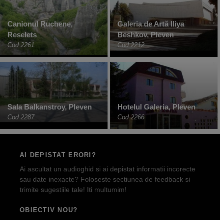
Canionul Ruchene,
Galeria de Artă Iliya
Reselets
Beshkov, Pleven
Cod 2261
Cod 2212
Sala Balkanstroy, Pleven
Hotelul Galeria, Pleven
Cod 2287
Cod 2266
AI DEPISTAT ERORI?
Ai ascultat un audioghid si ai depistat informatii incorecte
sau date inexacte? Foloseste sectiunea de feedback si
trimite sugestiile tale! Iti multumim!
OBIECTIV NOU?