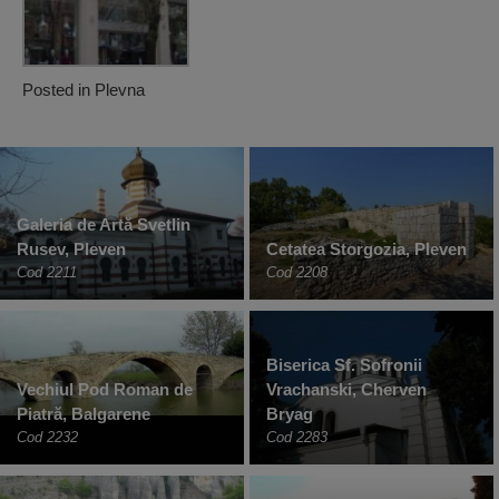
Posted in
Plevna
Galeria de Artă Svetlin
Rusev, Pleven
Cetatea Storgozia, Pleven
Cod 2211
Cod 2208
Biserica Sf. Sofronii
Vechiul Pod Roman de
Vrachanski, Cherven
Piatră, Balgarene
Bryag
Cod 2232
Cod 2283