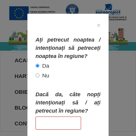
×
Ați petrecut noaptea /
intenționați să petreceți
noaptea în regiune?
ACASA
Da
Nu
HARTA OBIECTIVELOR
OBIECTIVE
Dacă da, câte nopți
intenționați să / ați
BLOG
petrecut în regiune?
CONTACT