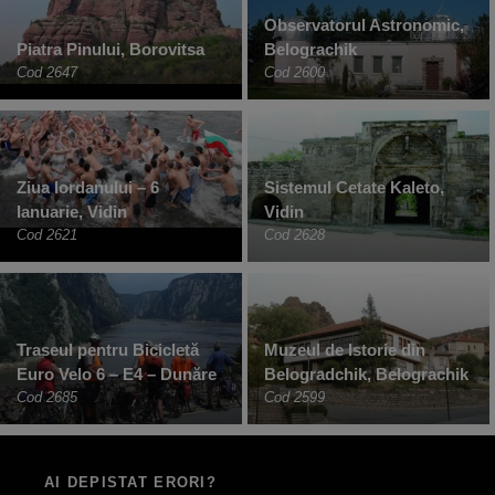
Observatorul Astronomic,
Piatra Pinului, Borovitsa
Belograchik
Cod 2647
Cod 2600
Ziua Iordanului – 6
Sistemul Cetate Kaleto,
Ianuarie, Vidin
Vidin
Cod 2621
Cod 2628
Traseul pentru Bicicletă
Muzeul de Istorie din
Euro Velo 6 – E4 – Dunăre
Belogradchik, Belograchik
Cod 2685
Cod 2599
AI DEPISTAT ERORI?