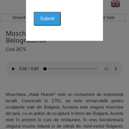
Show/Hide Left Side
Show/Hide Right Side
Moschea „Hadji Husein”,
Belogradchik
Cod 2675
Moscheea „Hadji Husein” este un monument de importanță
locală. Construită în 1751, ea este remarcabilă pentru
sculpturile sale din Bulgaria. Aceasta este singura moschee
din țară, cu un plafon de sculptură în lemn din Bulgaria. Acesta
este în prezent în curs de restaurare. În oraș funcționează
singurul muzeu natural și de știință din nord-vestul Bulgariei,