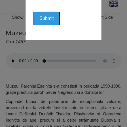
Show/Hide Left Side
Show/Hide Right Side
Muzeul Parohial, Eșelnița
Cod 1463
Muzeul Parohial Eșelnița s-a constituit în perioada 1990-1996,
grație preotului paroh Sever Negrescu și a donatorilor.
Cuprinde bunuri de patrimoniu de excepțională valoare,
provenind de la vetrele fostelor sate și biserici aflate de-a
lungul Defileului Dunării: Tisovița, Plavisevița și Ogradena
înghițite de ape, precum și a celor strămutate Dubova și
Eșelnița, odată cu construirea Sistemului Hidroenergetic și de