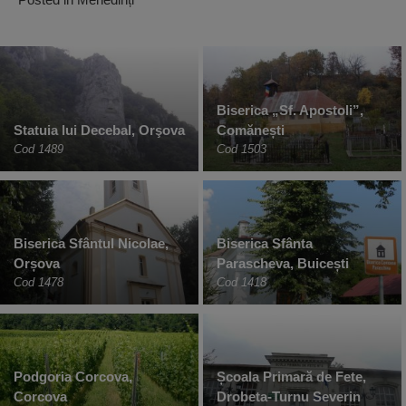
Biserica „Sf. Apostoli”,
Statuia lui Decebal, Orşova
Comănești
Cod 1489
Cod 1503
Biserica Sfântul Nicolae,
Biserica Sfânta
Orșova
Parascheva, Buicești
Cod 1478
Cod 1418
Podgoria Corcova,
Școala Primară de Fete,
Corcova
Drobeta-Turnu Severin