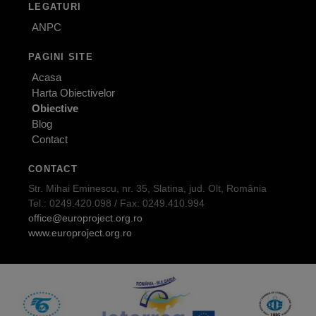
LEGATURI
ANPC
PAGINI SITE
Acasa
Harta Obiectivelor
Obiective
Blog
Contact
CONTACT
Str. Mihai Eminescu, nr. 35, Slatina, jud. Olt, România
Tel.: 0249.420.098 / Fax: 0249.410.994
office@europroject.org.ro
www.europroject.org.ro