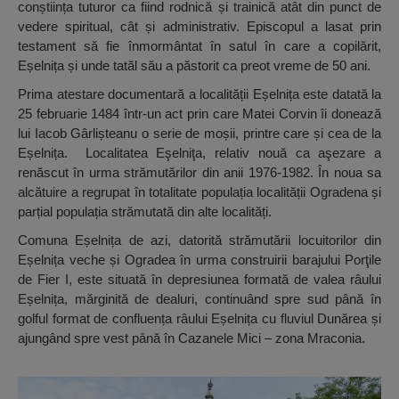
conștiința tuturor ca fiind rodnică și trainică atât din punct de
vedere spiritual, cât și administrativ. Episcopul a lasat prin
testament să fie înmormântat în satul în care a copilărit,
Eșelnița și unde tatăl său a păstorit ca preot vreme de 50 ani.
Prima atestare documentară a localității Eșelnița este datată la
25 februarie 1484 într-un act prin care Matei Corvin îi donează
lui Iacob Gârlișteanu o serie de moșii, printre care și cea de la
Eșelnița. Localitatea Eşelniţa, relativ nouă ca aşezare a
renăscut în urma strămutărilor din anii 1976-1982. În noua sa
alcătuire a regrupat în totalitate populația localității Ogradena și
parțial populația strămutată din alte localități.
Comuna Eșelnița de azi, datorită strămutării locuitorilor din
Eșelnița veche și Ogradea în urma construirii barajului Porţile
de Fier I, este situată în depresiunea formată de valea râului
Eșelnița, mărginită de dealuri, continuând spre sud până în
golful format de confluența râului Eșelnița cu fluviul Dunărea și
ajungând spre vest până în Cazanele Mici – zona Mraconia.