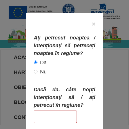
×
Ați petrecut noaptea /
intenționați să petreceți
noaptea în regiune?
ACASA
Da
Nu
HARTA OBIECTIVELOR
OBIECTIVE
Dacă da, câte nopți
intenționați să / ați
BLOG
petrecut în regiune?
CONTACT