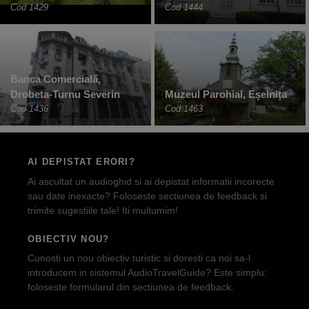
Cod 1429
Cod 1444
Banca Comercială,
Drobeta-Turnu Severin
Muzeul Parohial, Eșelnița
Cod 1436
Cod 1463
AI DEPISTAT ERORI?
Ai ascultat un audioghid si ai depistat informatii incorecte
sau date inexacte? Foloseste sectiunea de feedback si
trimite sugestiile tale! Iti multumim!
OBIECTIV NOU?
Cunosti un nou obiectiv turistic si doresti ca noi sa-l
introducem in sistemul AudioTravelGuide? Este simplu:
foloseste formularul din sectiunea de feedback.