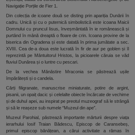
Navigație Porțile de Fier 1.
Din colecția de icoane două se disting prin apariția Dunării în
cadru. Unică și cu o puternică simbolistică este icoana Maicii
Domnului cu pruncul Iisus, înveșmântată în ie românească și
purtând în mână dreaptă o floare de crin. Icoana provine de la
biserica din Ogradena și este datată în prima jumătate a sec.
XVIII. Cea de-a doua este lucrată în fir de aur pe goblen și îl
reprezintă pe Mântuitorul Hristos, la picioarele căruia se văd
fluviul Dunărea și o luntre cu pescari.
De la vechea Mănăstire Mraconia se păstrează ușile
împărătești și o candela.
Cărți filigranate, manuscrise miniaturate, potire de argint,
pisanii, un opaiț dacic și celelalte obiecte încărcate de vechime
și de duhul apei, au inspirat pe preotul muzeograf să le strângă
și să le reașeze sub numele “Muzeul din ape”.
Muzeul Parohial, păstrează importante mărturii despre viața
ierarhului Iosif Traian Bădescu, Episcop de Caransebeș,
primul episcop bănățean, a cărui activitate a rămas în