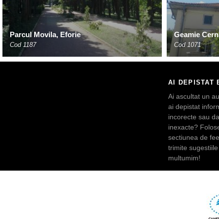
Parcul Movila, Eforie
Geamie Cern
Cod 1187
Cod 1071
AI DEPISTAT 
Ai ascultat un au
ai depistat inform
incorecte sau da
inexacte? Folos
sectiunea de fe
trimite sugestiile 
multumim!