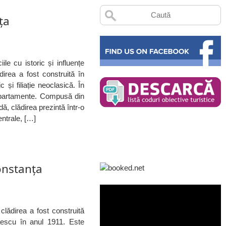
ța
ile cu istoric și influențe
direa a fost construită în
 și filiație neoclasică. În
 apartamente. Compusă din
ă, clădirea prezintă într-o
entrale, […]
onstanța
 clădirea a fost construită
haescu în anul 1911. Este