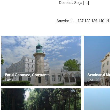
Decebal. Soţia […]
Anterior
1
…
137
138
139
140
14
Farul Genovez, Constanța
Seminarul M
Cod 1126
Cod 1221