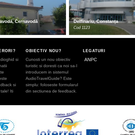
avodă, Cernavodă
Delfinariu, Constanța
Cod 1123
ERORI?
OBIECTIV NOU?
LEGATURI
dioghid si
Cunosti un nou obiectiv
ANPC
atii
turistic si doresti ca noi sa-l
te
introducem in sistemul
este
AudioTravelGuide? Este
edback si
simplu: foloseste formularul
tale! Iti
din sectiunea de feedback.