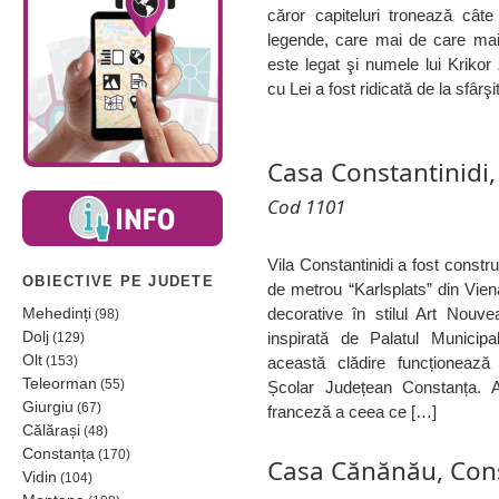
căror capiteluri tronează cât
legende, care mai de care mai
este legat şi numele lui Krik
cu Lei a fost ridicată de la sfârşi
Casa Constantinidi
Cod 1101
Vila Constantinidi a fost construi
OBIECTIVE PE JUDETE
de metrou “Karlsplats” din Vien
Mehedinți
decorative în stilul Art Nouve
(98)
Dolj
inspirată de Palatul Municipa
(129)
Olt
(153)
această clădire funcționează
Teleorman
(55)
Școlar Județean Constanța. 
Giurgiu
(67)
franceză a ceea ce […]
Călărași
(48)
Constanța
(170)
Casa Cănănău, Con
Vidin
(104)