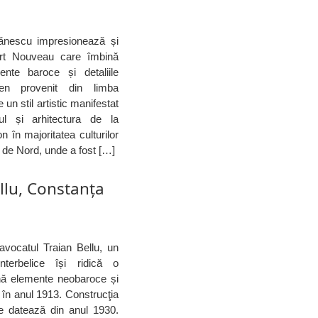
ănescu impresionează și
 Art Nouveau care îmbină
ente baroce și detaliile
en provenit din limba
n stil artistic manifestat
ul și arhitectura de la
on în majoritatea culturilor
a de Nord, unde a fost […]
llu, Constanța
avocatul Traian Bellu, un
nterbelice își ridică o
nă elemente neobaroce și
în anul 1913. Construcţia
are datează din anul 1930.