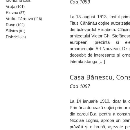
Montana
Cod 1099
(108)
Vrața
(101)
Plevna
(87)
La 13 august 1913, fostul prim
Veliko Tărnovo
(116)
Titus Cănănău obține autorizație
Ruse
(102)
din bulevardul Elisabeta. Clădi
Silistra
(81)
arhitectului Victor Gh. Ștefănes
Dobrici
(96)
european, prezintă și el
ornamentație Art Nouveau. Dis
deosebit de interesante și orn
laterală stânga […]
Casa Bănescu, Con
Cod 1097
La 14 ianuarie 1910, doar la o
Primăria donează soţiei primarul
din careul B.a. pentru a constr
Nicolae Loghiu, aprobă un plan
prăvălii şi o hrubă, aşezate pe 