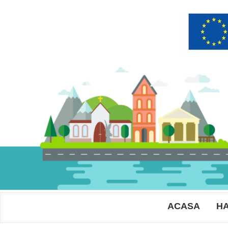
ACASA
HA