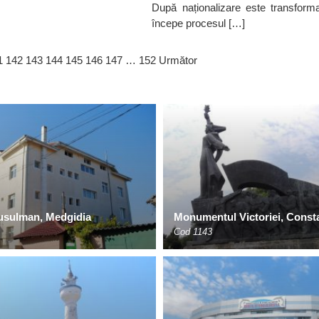
După naționalizare este transforma
începe procesul […]
1
142
143
144
145
146
147
…
152
Următor
usulman, Medgidia
Monumentul Victoriei, Const
Cod 1143