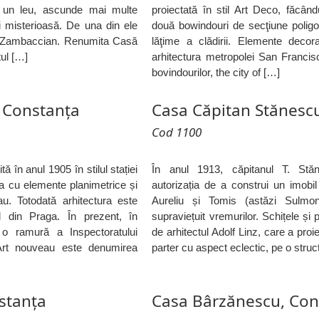
e un leu, ascunde mai multe
proiectată în stil Art Deco, făcân
 misterioasă. De una din ele
două bowindouri de secţiune polig
or Zambaccian. Renumita Casă
lăţime a clădirii. Elemente decor
tul […]
arhitectura metropolei San Francis
bovindourilor, the city of […]
, Constanța
Casa Căpitan Stănesc
Cod 1100
tă în anul 1905 în stilul stației
În anul 1913, căpitanul T. Stă
a cu elemente planimetrice și
autorizația de a construi un imobil
au. Totodată arhitectura este
Aureliu și Tomis (astăzi Sulmon
l din Praga. În prezent, în
supraviețuit vremurilor. Schițele și 
 o ramură a Inspectoratului
de arhitectul Adolf Linz, care a pro
Art nouveau este denumirea
parter cu aspect eclectic, pe o struc
stanța
Casa Bârzănescu, Con