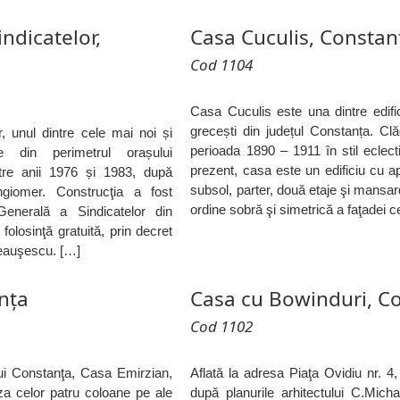
ndicatelor,
Casa Cuculis, Constan
Cod 1104
Casa Cuculis este una dintre edifici
grecești din județul Constanța. Clă
, unul dintre cele mai noi și
perioada 1890 – 1911 în stil eclectic
ale din perimetrul orașului
prezent, casa este un edificiu cu
ntre anii 1976 și 1983, după
subsol, parter, două etaje şi mansard
ngiomer. Construcţia a fost
ordine sobră şi simetrică a faţadei c
Generală a Sindicatelor din
olosinţă gratuită, prin decret
Ceauşescu. […]
nţa
Casa cu Bowinduri, C
Cod 1102
lui Constanţa, Casa Emirzian,
Aflată la adresa Piaţa Ovidiu nr. 4,
a celor patru coloane pe ale
după planurile arhitectului C.Mic