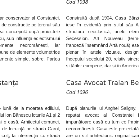
Cod 1098
ar conservator al Constanței,
Construită după 1904, Casa Bârz
 de construcție pe terenul său
iese în evidență prin stilul său
rea, concepută după proiectele
structura neoclasică, unele elem
cu, sub influența eclectismului
Secession. Art Nouveau (term
emente neoromânești, iar
franceză însemnând Artă nouă) este u
pune de elemente volumetrice
plenar în artele vizuale, design
amente simple, sobre. Partea
începutul secolului 20, relativ sincr
și țărilor europene, dar și în Americ
stanța
Casa Avocat Traian Be
Cod 1096
 lună de la moartea edilului,
După planurile lui Anghel Saligny, 
ui Ion Bănescu loturile A1 şi 2
reputat avocat al Constantei i
ui o casă. Arhitectul comunei,
impunătoare casă cu turn ce îmbi
 de locuinţă pe strada Carol,
neoromânești. Casa este proiectată 
colţ, la intersecţia cu strada
are un stil arhitectonic original c