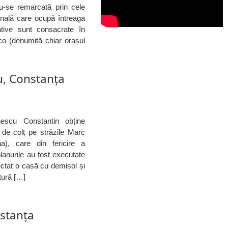
du-se remarcată prin cele
onală care ocupă întreaga
ative sunt consacrate în
co (denumită chiar orașul
u, Constanța
nescu Constantin obține
 de colț pe străzile Marc
a), care din fericire a
planurile au fost executate
iectat o casă cu demisol și
tură […]
stanța