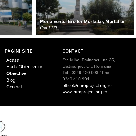
Monumentul Eroilor Murfatlar, Murfatlar
Cod 1220
PAGINI SITE
CONTACT
Acasa
Str. Mihai Eminescu, nr. 35,
Slatina, jud. Olt, România
Harta Obiectivelor
Tel.: 0249.420.098 / Fax:
Obiective
0249.410.994
Blog
office@europroject.org.ro
Contact
www.europroject.org.ro