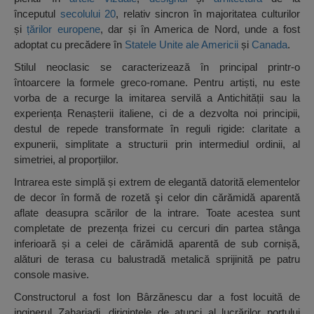
începutul
secolului 20
, relativ sincron în majoritatea culturilor
și
țărilor
europene
, dar și în America de Nord, unde a fost
adoptat cu precădere în
Statele Unite ale Americii
și
Canada
.
Stilul neoclasic se caracterizează în principal printr-o
întoarcere la formele greco-romane. Pentru artiști, nu este
vorba de a recurge la imitarea servilă a Antichității sau la
experiența Renașterii italiene, ci de a dezvolta noi principii,
destul de repede transformate în reguli rigide: claritate a
expunerii, simplitate a structurii prin intermediul ordinii, al
simetriei, al proporțiilor.
Intrarea este simplă și extrem de elegantă datorită elementelor
de decor în formă de rozetă şi celor din cărămidă aparentă
aflate deasupra scărilor de la intrare. Toate acestea sunt
completate de prezența frizei cu cercuri din partea stânga
inferioară și a celei de cărămidă aparentă de sub cornișă,
alături de terasa cu balustradă metalică sprijinită pe patru
console masive.
Constructorul a fost Ion Bârzănescu dar a fost locuită de
inginerul Zahariadi, dirigintele de atunci al lucrărilor portului