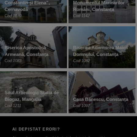
Constantin și Elena”,
Monumentul Marinarilor
Cernavodă
Români, Constanța
Cod 1070
Cod 1142
Biserica Apostolică
Biserica Adormirea Maicii
Armeană, Constanța
Domnului, Constanța
Cod 1083
Cod 1082
Situl Arheologic Statia de
Biogaz, Mangalia
Casa Bănescu, Constanța
Cod 1211
Cod 1097
AI DEPISTAT ERORI?