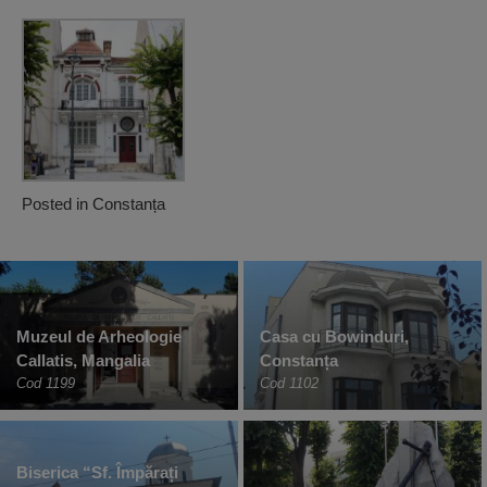
Posted in
Constanța
Muzeul de Arheologie
Casa cu Bowinduri,
Callatis, Mangalia
Constanța
Cod 1199
Cod 1102
Biserica “Sf. Împărați