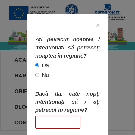
×
Ați petrecut noaptea /
intenționați să petreceți
noaptea în regiune?
ACASA
Da
Nu
HARTA OBIECTIVELOR
OBIECTIVE
Dacă da, câte nopți
intenționați să / ați
BLOG
petrecut în regiune?
CONTACT