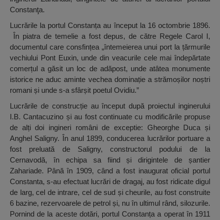
Constanţa.
Lucrările la portul Constanța au început la 16 octombrie 1896.
În piatra de temelie a fost depus, de către Regele Carol I,
documentul care consfințea „întemeierea unui port la țărmurile
vechiului Pont Euxin, unde din veacurile cele mai îndepărtate
comerțul a găsit un loc de adăpost, unde atâtea monumente
istorice ne aduc aminte vechea dominație a strămoșilor noștri
romani și unde s-a sfârșit poetul Ovidiu.”
Lucrările de construcție au început după proiectul inginerului
I.B. Cantacuzino și au fost continuate cu modificările propuse
de alți doi ingineri români de exceptie: Gheorghe Duca și
Anghel Saligny. În anul 1899, conducerea lucrărilor portuare a
fost preluată de Saligny, constructorul podului de la
Cernavodă, în echipa sa fiind și dirigintele de șantier
Zahariade. Până în 1909, când a fost inaugurat oficial portul
Constanta, s-au efectuat lucrări de dragaj, au fost ridicate digul
de larg, cel de intrare, cel de sud și cheurile, au fost construite
6 bazine, rezervoarele de petrol și, nu în ultimul rând, silozurile.
Pornind de la aceste dotări, portul Constanța a operat în 1911