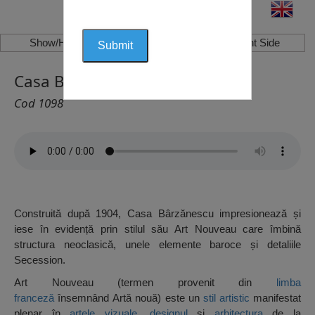
Show/Hide Left Side
Show/Hide Right Side
Casa Bârzănescu, Constanța
Cod 1098
Construită după 1904, Casa Bârzănescu impresionează și
iese în evidență prin stilul său Art Nouveau care îmbină
structura neoclasică, unele elemente baroce și detaliile
Secession.
Art Nouveau (termen provenit din
limba
franceză
însemnând Artă nouă) este un
stil
artistic
manifestat
plenar în
artele vizuale
,
designul
și
arhitectura
de la