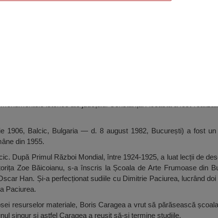
onstanța
e monumentele istorice ale județului Constanța. Aceasta a fost realizat
ie 1906, Balcic, Bulgaria — d. 8 august 1982, București) a fost 
âne din 1955.
alcic. După Primul Război Mondial, între 1924-1925, a luat lecții de d
lptorița Zoe Băicoianu, s-a înscris la Școala de Arte Frumoase din B
scar Han. Și-a perfecționat sudiile cu Dimitrie Paciurea, lucrând doi a
sa Paciurea.
sei resurselor materiale, Boris Caragea a vrut să părăsească școala
nul singur și astfel Caragea a reușit să-și termine studiile.