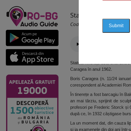
Statuia Tinerețe, C
Cod 1171
Statuia Tinerețe este unul dintr
Caragea în anul 1962.
Boris Caragea (n. 11/24 ianuar
corespondent al Academiei Rom
În tinerețe a fost barcagiu în B
an mai târziu, sprijinit de scu
profesori pe Frederic Storck și O
după ce, în 1932 câștigase bur
La un moment dat, din cauza lip
și ia examenele din doi ani într-u