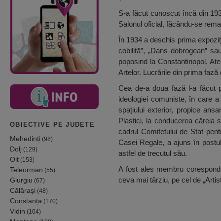
S-a făcut cunoscut încă din 193
Salonul oficial, făcându-se remar
În 1934 a deschis prima expoziți
cobiliță”, „Dans dobrogean” sau
poposind la Constantinopol, Aten
Artelor. Lucrările din prima fază
Cea de-a doua fază l-a făcut pe
ideologiei comuniste, în care a 
spațiului exterior, propice ansa
Plastici, la conducerea căreia s
OBIECTIVE PE JUDETE
cadrul Comitetului de Stat pent
Mehedinți
(98)
Casei Regale, a ajuns în postul
Dolj
(129)
astfel de trecutul său.
Olt
(153)
A fost ales membru corespondent
Teleorman
(55)
ceva mai târziu, pe cel de „Artist
Giurgiu
(67)
Călărași
(48)
Constanța
(170)
Vidin
(104)