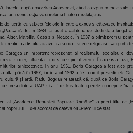
3, imediat după absolvirea Academiei, când a expus primele sale luc
cat prin construcția volumelor și finețea modelajului.
e de lucrări cu subiect folcloric în care a expus și câteva de inspira
 „Pescarii”. Tot în 1934, a făcut o călătorie de studii de-a lungul c
a, Alger, Marsilia, Cassis și Neapole. În 1937 a primit premiul pentru
 de creație a artistului au avut ca subiect scene religioase sau portrete
 Caragea un important reprezentat al realismului socialist, el deve
crezut sincer, influențat fiind și de spiritul vremii. În această fază
mblurilor arhitectonice. În anul 1951, Boris Caragea a fost ales preșe
-a aflat până în 1957, iar în anul 1962 a fost numit președintele Consi
ru cultură și artă. Radu Bogdan relatează că, după ce Boris Caragea
 de președinte al UAP, și-ar fi distrus toate operele concepute îna
 al „Academiei Republicii Populare Române”, a primit titlul de „Mae
 al poporului”. I s-a acordat de câteva ori „Premiul de stat”.