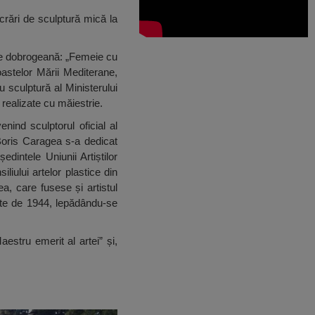
rări de sculptură mică la
ție dobrogeană: „Femeie cu
oastelor Mării Mediterane,
 sculptură al Ministerului
 realizate cu măiestrie.
nind sculptorul oficial al
, Boris Caragea s-a dedicat
dintele Uniunii Artiștilor
liului artelor plastice din
, care fusese și artistul
inte de 1944, lepădându-se
stru emerit al artei” și,