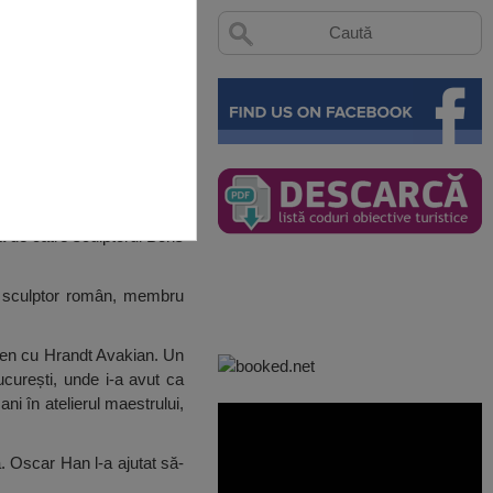
ă de către sculptorul Boris
un sculptor român, membru
esen cu Hrandt Avakian. Un
ucurești, unde i-a avut ca
ni în atelierul maestrului,
. Oscar Han l-a ajutat să-