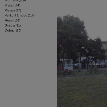
Montana
(108)
Vrața
(101)
Plevna
(87)
Veliko Tărnovo
(116)
Ruse
(102)
Silistra
(81)
Dobrici
(96)