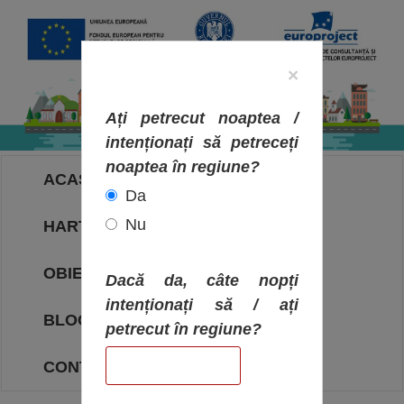
×
Ați petrecut noaptea /
intenționați să petreceți
noaptea în regiune?
ACASA
Da
Nu
HARTA OBIECTIVELOR
OBIECTIVE
Dacă da, câte nopți
intenționați să / ați
BLOG
petrecut în regiune?
CONTACT