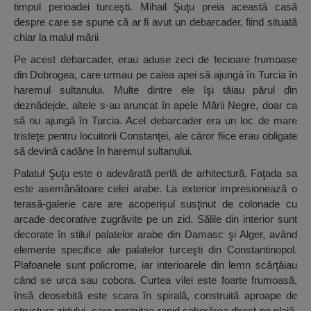
timpul perioadei turceşti. Mihail Şuţu preia această casă
despre care se spune că ar fi avut un debarcader, fiind situată
chiar la malul mării
Pe acest debarcader, erau aduse zeci de fecioare frumoase
din Dobrogea, care urmau pe calea apei să ajungă în Turcia în
haremul sultanului. Multe dintre ele îşi tăiau părul din
deznădejde, altele s-au aruncat în apele Mării Negre, doar ca
să nu ajungă în Turcia. Acel debarcader era un loc de mare
tristeţe pentru locuitorii Constanţei, ale căror fiice erau obligate
să devină cadâne în haremul sultanului.
Palatul Şuţu este o adevărată perlă de arhitectură. Faţada sa
este asemănătoare celei arabe. La exterior impresionează o
terasă-galerie care are acoperişul susţinut de colonade cu
arcade decorative zugrăvite pe un zid. Sălile din interior sunt
decorate în stilul palatelor arabe din Damasc şi Alger, având
elemente specifice ale palatelor turceşti din Constantinopol.
Plafoanele sunt policrome, iar interioarele din lemn scârţâiau
când se urca sau cobora. Curtea vilei este foarte frumoasă,
însă deosebită este scara în spirală, construită aproape de
structura zidului, care permitea rapid coborârea direct pe plajă.