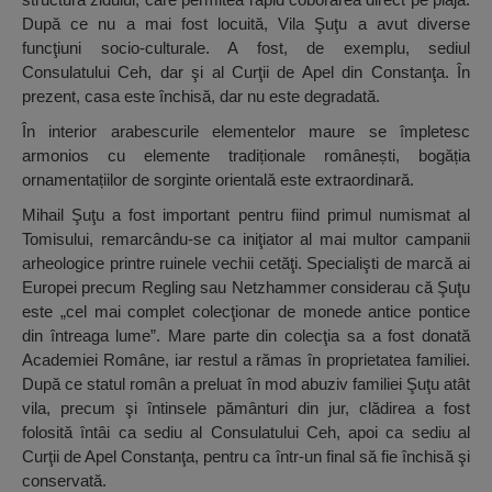
După ce nu a mai fost locuită, Vila Şuţu a avut diverse
funcţiuni socio-culturale. A fost, de exemplu, sediul
Consulatului Ceh, dar şi al Curţii de Apel din Constanţa. În
prezent, casa este închisă, dar nu este degradată.
În interior arabescurile elementelor maure se împletesc
armonios cu elemente tradiționale românești, bogăția
ornamentațiilor de sorginte orientală este extraordinară.
Mihail Şuţu a fost important pentru fiind primul numismat al
Tomisului, remarcându-se ca iniţiator al mai multor campanii
arheologice printre ruinele vechii cetăţi. Specialişti de marcă ai
Europei precum Regling sau Netzhammer considerau că Şuţu
este „cel mai complet colecţionar de monede antice pontice
din întreaga lume”. Mare parte din colecţia sa a fost donată
Academiei Române, iar restul a rămas în proprietatea familiei.
După ce statul român a preluat în mod abuziv familiei Şuţu atât
vila, precum şi întinsele pământuri din jur, clădirea a fost
folosită întâi ca sediu al Consulatului Ceh, apoi ca sediu al
Curţii de Apel Constanţa, pentru ca într-un final să fie închisă şi
conservată.