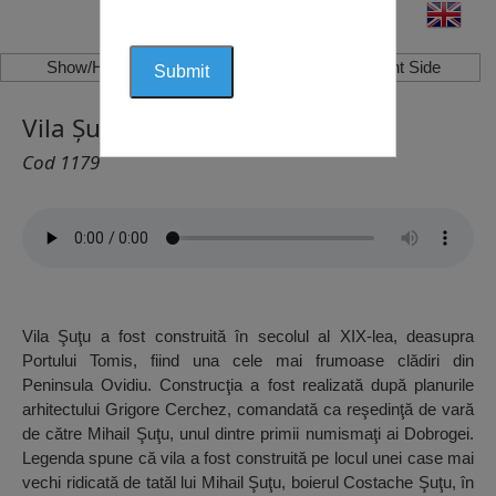
Show/Hide Left Side
Show/Hide Right Side
Vila Șuțu, Constanța
Cod 1179
Vila Şuţu a fost construită în secolul al XIX-lea, deasupra
Portului Tomis, fiind una cele mai frumoase clădiri din
Peninsula Ovidiu. Construcţia a fost realizată după planurile
arhitectului Grigore Cerchez, comandată ca reşedinţă de vară
de către Mihail Şuţu, unul dintre primii numismaţi ai Dobrogei.
Legenda spune că vila a fost construită pe locul unei case mai
vechi ridicată de tatăl lui Mihail Şuţu, boierul Costache Şuţu, în