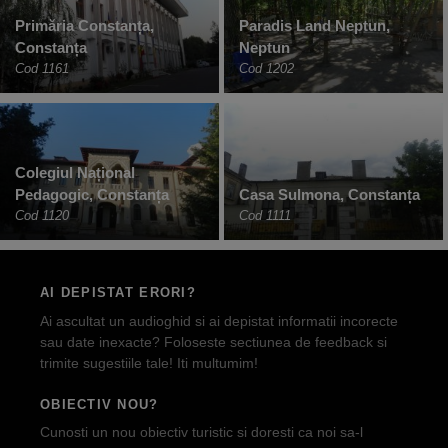
Primăria Constanța,
Paradis Land Neptun,
Constanța
Neptun
Cod 1161
Cod 1202
Colegiul Național
Pedagogic, Constanța
Casa Sulmona, Constanța
Cod 1120
Cod 1111
AI DEPISTAT ERORI?
Ai ascultat un audioghid si ai depistat informatii incorecte
sau date inexacte? Foloseste sectiunea de feedback si
trimite sugestiile tale! Iti multumim!
OBIECTIV NOU?
Cunosti un nou obiectiv turistic si doresti ca noi sa-l