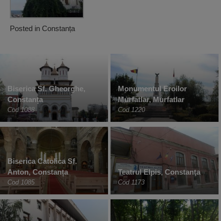
Posted in
Constanța
Biserica Sf. Gheorghe,
Monumentul Eroilor
Constanța
Murfatlar, Murfatlar
Cod 1088
Cod 1220
Biserica Catolica Sf.
Anton, Constanța
Teatrul Elpis, Constanţa
Cod 1085
Cod 1173