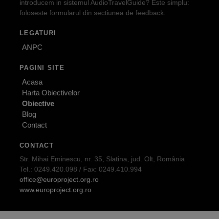
introducem in sistemul AudioTravelGuide? Este simplu:
foloseste formularul din sectiunea de feedback.
LEGATURI
ANPC
PAGINI SITE
Acasa
Harta Obiectivelor
Obiective
Blog
Contact
CONTACT
Str. Mihai Eminescu, nr. 35, Slatina, jud. Olt, România
Tel.: 0249.420.098 / Fax: 0249.410.994
office@europroject.org.ro
www.europroject.org.ro