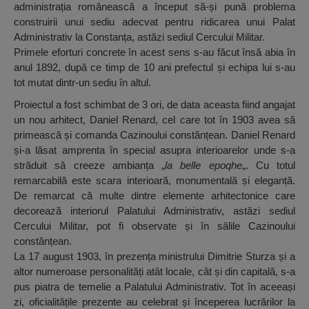
administrația românească a început să-și pună problema
construirii unui sediu adecvat pentru ridicarea unui Palat
Administrativ la Constanța, astăzi sediul Cercului Militar.
Primele eforturi concrete în acest sens s-au făcut însă abia în
anul 1892, după ce timp de 10 ani prefectul și echipa lui s-au
tot mutat dintr-un sediu în altul.
Proiectul a fost schimbat de 3 ori, de data aceasta fiind angajat
un nou arhitect, Daniel Renard, cel care tot în 1903 avea să
primească și comanda Cazinoului constănțean. Daniel Renard
și-a lăsat amprenta în special asupra interioarelor unde s-a
străduit să creeze ambianța „
la belle epoqhe
„. Cu totul
remarcabilă este scara interioară, monumentală și eleganță.
De remarcat că multe dintre elemente arhitectonice care
decorează interiorul Palatului Administrativ, astăzi sediul
Cercului Militar, pot fi observate și în sălile Cazinoului
constănțean.
La 17 august 1903, în prezența ministrului Dimitrie Sturza și a
altor numeroase personalități atât locale, cât și din capitală, s-a
pus piatra de temelie a Palatului Administrativ. Tot în aceeași
zi, oficialitățile prezente au celebrat și începerea lucrărilor la