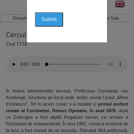
Show/Hide Left Side
Show/Hide Right Side
Cercul Militar, Constanța
Cod 1118
În timpul administrației turcești, Prefectura Constanța sau
Kiustenge, funcționa pe locul unde astăzi exista Liceul „Mihai
Eminescu”. Tot în acest conac s-a instalat și
primul prefect
roman al Constanței, Remus Opreanu, în anul 1878,
după
ce Dobrogea a fost alipită Regatului roman, ca urmare a
Războiului de Independență. În anul 1882, conacul moștenit de
la turci a fost mistuit de un incendiu. Rămasă fără prefectură,