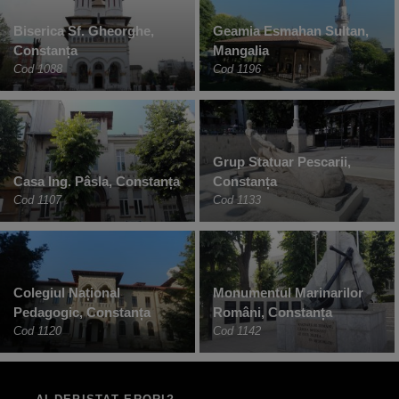
Biserica Sf. Gheorghe,
Geamia Esmahan Sultan,
Constanța
Mangalia
Cod 1088
Cod 1196
Grup Statuar Pescarii,
Casa Ing. Pâsla, Constanța
Constanța
Cod 1107
Cod 1133
Colegiul Național
Monumentul Marinarilor
Pedagogic, Constanța
Români, Constanța
Cod 1120
Cod 1142