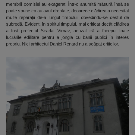
membrii comisiei au exagerat. Într-o anumită măsură însă se
poate spune ca au avut dreptate, deoarece clădirea a necesitat
multe reparații de-a lungul timpului, dovedindu-se destul de
șubredă. Evident, în spiritul timpului, mai criticat decât clădirea
a fost prefectul Scarlat Virnav, acuzat că a început toate
lucrările edilitare pentru a jongla cu banii publici în interes
propriu. Nici arhitectul Daniel Renard nu a scăpat criticilor.