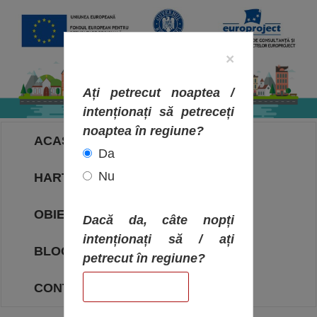
×
Ați petrecut noaptea /
intenționați să petreceți
noaptea în regiune?
ACASA
Da
Nu
HARTA OBIECTIVELOR
OBIECTIVE
Dacă da, câte nopți
intenționați să / ați
BLOG
petrecut în regiune?
CONTACT