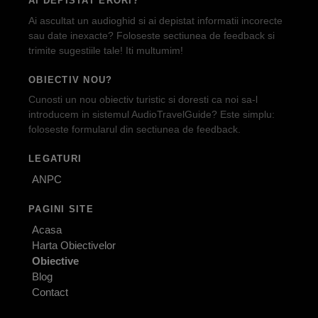
AI DEPISTAT ERORI?
Ai ascultat un audioghid si ai depistat informatii incorecte
sau date inexacte? Foloseste sectiunea de feedback si
trimite sugestiile tale! Iti multumim!
OBIECTIV NOU?
Cunosti un nou obiectiv turistic si doresti ca noi sa-l
introducem in sistemul AudioTravelGuide? Este simplu:
foloseste formularul din sectiunea de feedback.
LEGATURI
ANPC
PAGINI SITE
Acasa
Harta Obiectivelor
Obiective
Blog
Contact