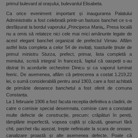
primul bulevard al orașului, bulevardul Elisabeta.
Ca orice eveniment important și inaugurarea Palatului
Administrativ a fost celebrată printr-un fastuos banchet ce s-a
desfășurat la bordul vaporului „
Principesa Maria
„. Presa locală
nu a omis să relateze nici cele mai mici amănunte legate de
acest elegant banchet organizat de prefectul Virnav. Aflăm
astfel lista completa a celor 54 de invitați, toasturile ținute de
primul ministru Sturza, prefect, primar, lista completă a
meniului, scrisă integral în franceză, faptul că oaspeții s-au
distrat în acordurile orchestrei Dinicu și ca vaporul luminat
feeric. De asemenea, aflăm că petrecerea a costat 1.219,22
lei, o sumă considerabilă pentru anul 1903, care a fost achitată
de primărie deoarece banchetul a fost oferit de comuna
Constanța.
La 1 februarie 1906 a fost facuta receptia definitiva a cladirii, de
catre o comisie special desemnata, comisie care a constatat
multe defecte de construcție, precum: crăpături în pereți,
tâmplărie imperfectă, vopsea cojită și căzută, geamuri fără
chit, parchet rău așezat, trepte nefinisate la scara de onoare,
canalizare proastă și alte asemenea defecte. Poate că