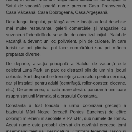
Satul de vacanță poartă nume precum Casa Prahoveană,
Casa Vâlceană, Casa Dobrogeană, Casa Argeșeană.
De-a lungul timpului, pe lângă aceste locații au fost deschise
mai multe restaurante, galerii comerciale și magazine cu
suveniruri îndepărtându-se astfel de obiectivul inițial. Satul de
vacanță a devenit un loc polivalent, plin de culoare, în care
turiștii se pot plimba, pot face cumpărături sau pot mânca
preparate diverse.
De departe, atracția principală a Satului de vacanță este
celebrul Luna Park, un parc de distracții plin de lumini și jocuri
colorate. Sunt disponibile trenulețe și caruseluri pentru cei mici,
dar și instalații pentru adulți (centrifugă, roller-coaster, ciocane,
etc.). De asemenea, o roata mare oferă o panoramă uimitoare
asupra stațiunii Mamaia și a orașului Constanța.
Constanța a fost fondată în urma colonizării grecești a
bazinului Mării Negre (greacă Pontos Euxeinos) de către
coloniști milezieni în secolele VII-V î.Hr., sub numele de Tomis.
Acest nume este probabil derivat din cuvântul grecesc tomí
însemnând tăietură, despicătură. Conform legendei, Iason și