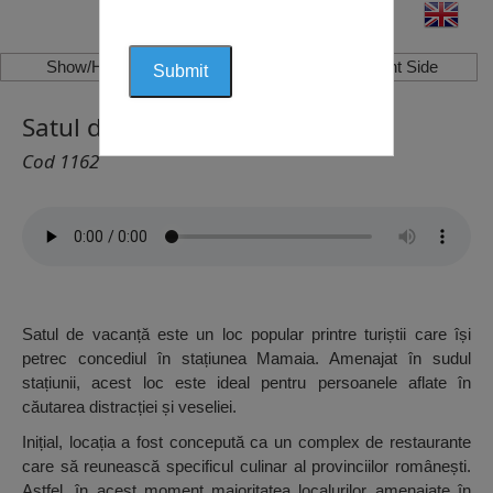
Show/Hide Left Side
Show/Hide Right Side
Satul de Vacanță, Constanța
Cod 1162
Satul de vacanță este un loc popular printre turiștii care își
petrec concediul în stațiunea Mamaia. Amenajat în sudul
stațiunii, acest loc este ideal pentru persoanele aflate în
căutarea distracției și veseliei.
Inițial, locația a fost concepută ca un complex de restaurante
care să reunească specificul culinar al provinciilor românești.
Astfel, în acest moment majoritatea localurilor amenajate în