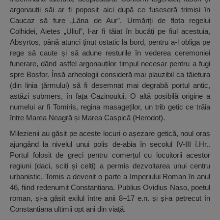
argonauții săi ar fi poposit aici după ce fuseseră trimiși în
Caucaz să fure „Lâna de Aur”. Urmăriți de flota regelui
Colhidei, Aietes „Uliul”, l-ar fi tăiat în bucăți pe fiul acestuia,
Absyrtos, până atunci ținut ostatic la bord, pentru a-l obliga pe
rege să caute și să adune resturile în vederea ceremoniei
funerare, dând astfel argonauților timpul necesar pentru a fugi
spre Bosfor. Însă arheologii consideră mai plauzibil ca tăietura
(din linia țărmului) să fi desemnat mai degrabă portul antic,
astăzi submers, în fața Cazinoului. O altă posibilă origine a
numelui ar fi Tomiris, regina masageților, un trib getic ce trăia
între Marea Neagră și Marea Caspică (Herodot).
Milezienii au găsit pe aceste locuri o așezare getică, noul oraș
ajungând la nivelul unui polis de-abia în secolul IV-III î.Hr..
Portul folosit de greci pentru comerțul cu locuitorii acestor
regiuni (daci, sciți și celți) a permis dezvoltarea unui centru
urbanistic. Tomis a devenit o parte a Imperiului Roman în anul
46, fiind redenumit Constantiana. Publius Ovidius Naso, poetul
roman, și-a găsit exilul între anii 8–17 e.n. și și-a petrecut în
Constantiana ultimii opt ani din viață.