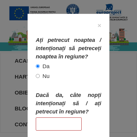
×
Ați petrecut noaptea /
intenționați să petreceți
noaptea în regiune?
ACASA
Da
Nu
HARTA OBIECTIVELOR
OBIECTIVE
Dacă da, câte nopți
intenționați să / ați
BLOG
petrecut în regiune?
CONTACT