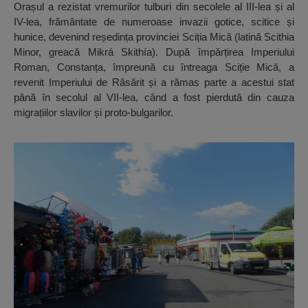
Orașul a rezistat vremurilor tulburi din secolele al III-lea și al
IV-lea, frământate de numeroase invazii gotice, scitice și
hunice, devenind reședința provinciei Sciția Mică (latină Scithia
Minor, greacă Mikrá Skithía). După împărțirea Imperiului
Roman, Constanța, împreună cu întreaga Sciție Mică, a
revenit Imperiului de Răsărit și a rămas parte a acestui stat
până în secolul al VII-lea, când a fost pierdută din cauza
migrațiilor slavilor și proto-bulgarilor.