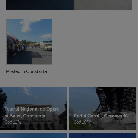
Posted in
Constanța
Teatrul Naţional de Operă
şi Balet, Constanţa
Podul Carol I, Cernavodă
Cod 1174
Cod 1074