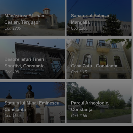
Mănăstirea Sf. Ioan
Sanatoriul Balnear,
Casian, Târguşor
Mangalia
Cod 1206
Cod 1200
Basoreliefuri Tineri
Sportivi, Constanța
Casa Zottu, Constanța
Cod 1081
Cod 1115
Statuia lui Mihai Eminescu,
Parcul Arheologic,
Constanța
Constanța
Cod 1169
Cod 1156