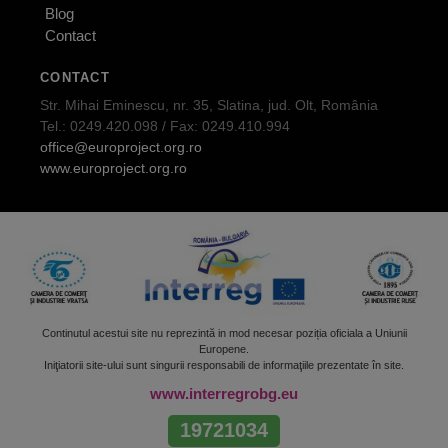
Blog
Contact
CONTACT
Str. Mihai Eminescu, nr. 35, Slatina, jud. Olt, România
Tel.: 0249.420.098 / Fax: 0249.410.994
office@europroject.org.ro
www.europroject.org.ro
Continutul acestui site nu reprezintă in mod necesar poziția oficiala a Uniunii
Europene.
Iniţiatorii site-ului sunt singurii responsabili de informaţiile prezentate în site.
www.interregrobg.eu
19721034