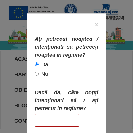
×
Ați petrecut noaptea /
intenționați să petreceți
noaptea în regiune?
ACASA
Da
Nu
HARTA OBIECTIVELOR
OBIECTIVE
Dacă da, câte nopți
intenționați să / ați
BLOG
petrecut în regiune?
CONTACT