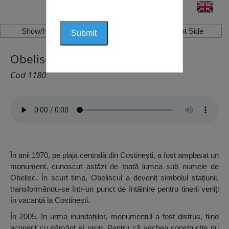
Show/Hide Left Side
Show/Hide Right Side
Obelisc, Costinești
Cod 1180
În anii 1970, pe plaja centrală din Costinești, a fost amplasat un
monument, cunoscut astăzi de toată lumea sub numele de
Obelisc. În scurt timp, Obeliscul a devenit simbolul stațiunii,
transformându-se într-un punct de întâlnire pentru tinerii veniți
în vacanță la Costinești.
În 2005, în urma inundațiilor, monumentul a fost distrus, fiind
acoperit cu pământ și nisip. Pentru că vechea construcție nu