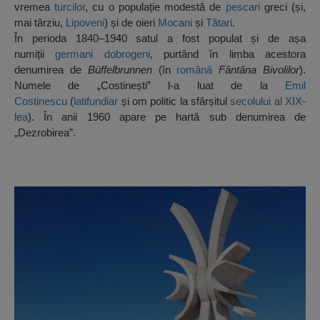
vremea
turcilor
, cu o populație modestă de
pescari
greci (și,
mai târziu,
Lipoveni
) și de oieri
Mocani
și
Tătari
.
În perioda 1840–1940 satul a fost populat și de așa
numiții
germani dobrogeni
, purtând în limba acestora
denumirea de
Büffelbrunnen
(în
română
Fântâna Bivolilor
).
Numele de „Costinești” l-a luat de la
Emil
Costinescu
(
latifundiar
și om politic la sfârșitul
secolului al XIX-
lea
). În anii 1960 apare pe hartă sub denumirea de
„Dezrobirea”.