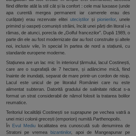
fiind diferite atât la stil cât și la confort : cele mai luxoase (unde
apa curentă mergea permanent iar camerele erau des
curățate) erau rezervate elitei
uteciștilor
și
pionierilor
, unele
primind și oaspeți comuniști străini, încât unei părți din litoral i-a
rămas, de atunci, porecla de „Golful francezilor”. După 1989, o
parte din ele au fost modernizate dar au fost construite și altele
noi, inclusiv vile, în special în partea de nord a stațiunii, cu
standarde europene moderne.
Stațiunea are un lac mic în interiorul țărmului, lacul Costinești,
care are o suprafață de 7 hectare, și adâncime mică, fiind
înainte de inundații, separat de mare printr-un cordon de nisip.
Lacul este unicul de pe litoralul României care nu este
alimentat subteran. Datorită gradului de salinitate ridicat s-a
format un strat considerabil de nămol folosit la tratarea bolilor
reumatice.
Teritoriul localității Costinești se suprapune pe vechea vatră a
unei mici colonii grecești (emporion) numită
Parthenopolis
.
În
Evul Mediu
localitatea era cunoscută sub denumirea de
Stratoni pe vremea
bizantinilor
, apoi de Mangeapunar pe