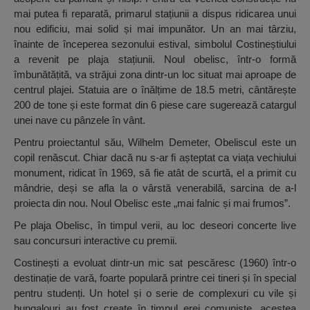
mai putea fi reparată, primarul stațiunii a dispus ridicarea unui
nou edificiu, mai solid și mai impunător. Un an mai târziu,
înainte de începerea sezonului estival, simbolul Costineștiului
a revenit pe plaja stațiunii. Noul obelisc, într-o formă
îmbunătățită, va străjui zona dintr-un loc situat mai aproape de
centrul plajei. Statuia are o înălțime de 18.5 metri, cântărește
200 de tone și este format din 6 piese care sugerează catargul
unei nave cu pânzele în vânt.
Pentru proiectantul său, Wilhelm Demeter, Obeliscul este un
copil renăscut. Chiar dacă nu s-ar fi așteptat ca viața vechiului
monument, ridicat în 1969, să fie atât de scurtă, el a primit cu
mândrie, deși se afla la o vârstă venerabilă, sarcina de a-l
proiecta din nou. Noul Obelisc este „mai falnic și mai frumos”.
Pe plaja Obelisc, în timpul verii, au loc deseori concerte live
sau concursuri interactive cu premii.
Costinești a evoluat dintr-un mic sat pescăresc (1960) într-o
destinație de vară, foarte populară printre cei tineri și în special
pentru studenți. Un hotel și o serie de complexuri cu vile și
bungalouri au fost create în timpul erei comuniste, acestea