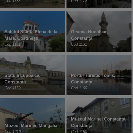
Cod 1138
Cod 1172
Schitul Sfânta Elena de la
Geamia Hunchiar,
Mare, Costinești
Constanța
Cod 1181
Cod 1131
Statuia Lupoaica,
Portul Turistic Tomis,
Constanța
Constanța
Cod 1139
Cod 1160
Muzeul Marinei Constanța,
Muzeul Marinei, Mangalia
Constanța
Cod 1210
Cod 1150