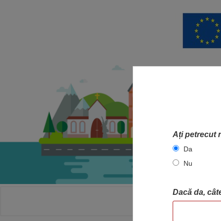
Ați petrecut 
Da
Nu
Dacă da, câte
ACASA
HA