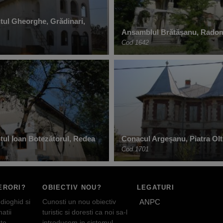
ntul Gheorghe, Grădinari,
Ansamblul Brătășanu, Radom
Cod 1642
tul Ioan Botezătorul, Redea
Conacul Argeșanu, Piatra Olt
Cod 1701
ERORI?
OBIECTIV NOU?
LEGATURI
dioghid si
Cunosti un nou obiectiv
ANPC
atii
turistic si doresti ca noi sa-l
te
introducem in sistemul