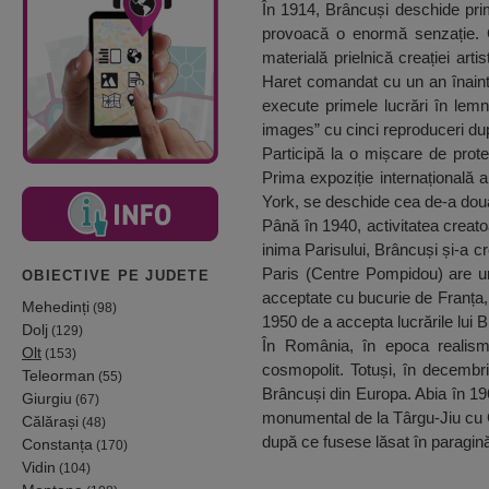
În 1914, Brâncuși deschide prim
provoacă o enormă senzație. C
materială prielnică creației art
Haret comandat cu un an înainte.
execute primele lucrări în lemn
images” cu cinci reproduceri dup
Participă la o mișcare de prote
Prima expoziție internațională 
York, se deschide cea de-a doua
Până în 1940, activitatea creato
inima Parisului, Brâncuși și-a 
Paris (Centre Pompidou) are un
OBIECTIVE PE JUDETE
acceptate cu bucurie de Franța, 
Mehedinți
(98)
1950 de a accepta lucrările lui 
Dolj
(129)
În România, în epoca realismu
Olt
(153)
cosmopolit. Totuși, în decembr
Teleorman
(55)
Brâncuși din Europa. Abia în 19
Giurgiu
(67)
monumental de la Târgu-Jiu cu Col
Călărași
(48)
după ce fusese lăsat în paragină
Constanța
(170)
Vidin
(104)