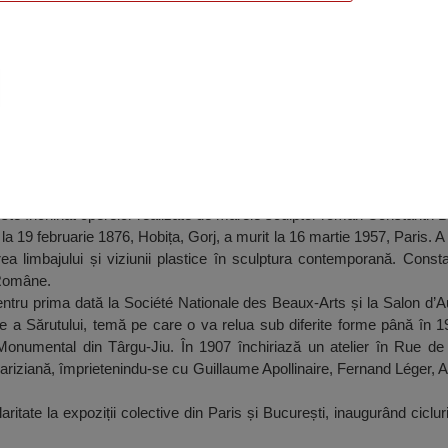
Brâncuși, Frunzaru
este închinat operelor realizate de marele sculptor român Constantn 
a 19 februarie 1876, Hobița, Gorj, a murit la 16 martie 1957, Paris. A
irea limbajului și viziunii plastice în sculptura contemporană. Const
Române.
ntru prima dată la Société Nationale des Beaux-Arts și la Salon d’A
 a Sărutului, temă pe care o va relua sub diferite forme până în 
Monumental din Târgu-Jiu. În 1907 închiriază un atelier în Rue de
pariziană, împrietenindu-se cu Guillaume Apollinaire, Fernand Léger,
aritate la expoziții colective din Paris și București, inaugurând cicl