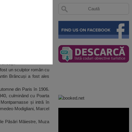
Brâncuși.
 fost un sculptor român cu
antin Brâncuși a fost ales
utomne din Paris în 1906.
1940, culminând cu Poarta
 Montparnasse și intră în
 Amedeo Modigliani, Marcel
urile Păsări Măiestre, Muza