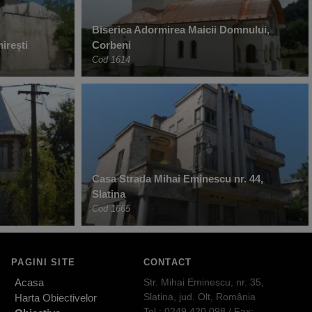
Biserica Adormirea Maicii Domnului,
irești
Corbeni
Cod 1614
Casa Strada Mihai Eminescu nr. 44,
Slatina
Cod 1665
PAGINI SITE
CONTACT
Acasa
Str. Mihai Eminescu, nr. 35,
Slatina, jud. Olt, România
Harta Obiectivelor
Tel.: 0249.420.098 / Fax: