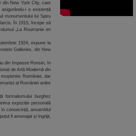
y din New York City, care
asigurându-i o existență
ctul monumentului lui Spiru
Narcis. În 1915, începe să
re volumul „La Roumanie en
noiembrie 1924, expune la
enstein Galleries, din New
său din Impasse Ronsin, în
țional de Artă Modernă din
t moștenire României, dar
omunist al României anilor
ii formalismului burghez
prima expoziție personală
, în consecință, ansamblul
ut fi amenajat și îngrijit,