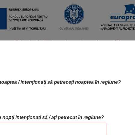
noaptea / intenționați să petreceți noaptea în regiune?
 nopți intenționați să / ați petrecut în regiune?
RTA OBIECTIVELOR
OBIECTIVE
BLOG