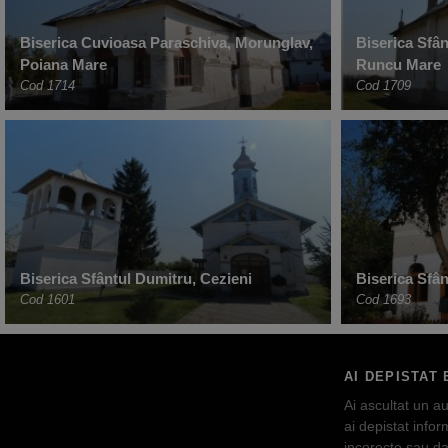
Biserica Cuvioasa Paraschiva, Morunglav,
Biserica Sfâ
Poiana Mare
Runcu Mare
Cod 1714
Cod 1709
Biserica Sfântul Dumitru, Cezieni
Biserica Sfân
Cod 1601
Cod 1693
AI DEPISTAT 
Ai ascultat un au
ai depistat inform
incorecte sau da