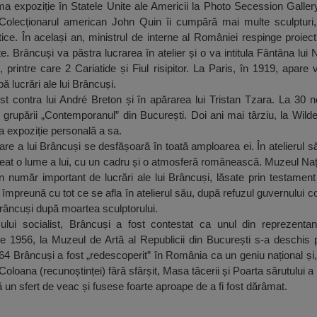
a expoziție în Statele Unite ale Americii la Photo Secession Galler
olecționarul american John Quin îi cumpără mai multe sculpturi, 
istice. În același an, ministrul de interne al României respinge proie
 Brâncuși va păstra lucrarea în atelier și o va intitula Fântâna lui 
, printre care 2 Cariatide și Fiul risipitor. La Paris, în 1919, apa
ă lucrări ale lui Brâncuși.
st contra lui André Breton și în apărarea lui Tristan Tzara. La 30 
a grupării „Contemporanul” din București. Doi ani mai târziu, la Wild
 expoziție personală a sa.
are a lui Brâncuși se desfășoară în toată amploarea ei. În atelierul 
creat o lume a lui, cu un cadru și o atmosferă românească. Muzeul Na
 număr important de lucrări ale lui Brâncuși, lăsate prin testamen
împreună cu tot ce se afla în atelierul său, după refuzul guvernului c
Brâncuși după moartea sculptorului.
lui socialist, Brâncuși a fost contestat ca unul din reprezentanț
ie 1956, la Muzeul de Artă al Republicii din București s-a deschis 
64 Brâncuși a fost „redescoperit” în România ca un geniu național și
oana (recunoștinței) fără sfârșit, Masa tăcerii și Poarta sărutului a put
 un sfert de veac și fusese foarte aproape de a fi fost dărâmat.