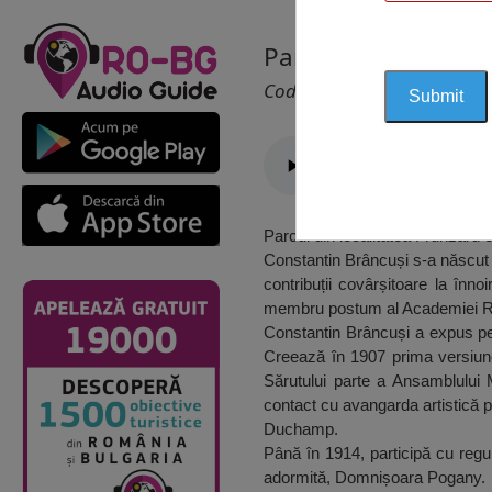
Parcul Constantin 
Cod 1621
Parcul din localitatea Frunzaru 
Constantin Brâncuși s-a născut l
contribuții covârșitoare la înno
membru postum al Academiei 
Constantin Brâncuși a expus pe
Creează în 1907 prima versiune
Sărutului parte a Ansamblului 
contact cu avangarda artistică 
Duchamp.
Până în 1914, participă cu regul
adormită, Domnișoara Pogany.