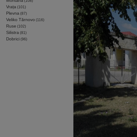
Montana
(108)
Vrața
(101)
Plevna
(87)
Veliko Tărnovo
(116)
Ruse
(102)
Silistra
(81)
Dobrici
(96)