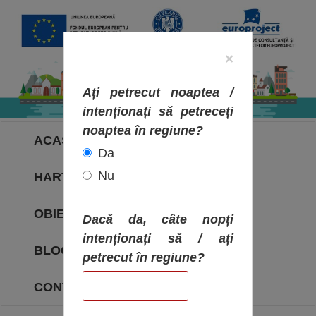
×
Ați petrecut noaptea /
intenționați să petreceți
noaptea în regiune?
ACASA
Da
Nu
HARTA OBIECTIVELOR
OBIECTIVE
Dacă da, câte nopți
intenționați să / ați
BLOG
petrecut în regiune?
CONTACT