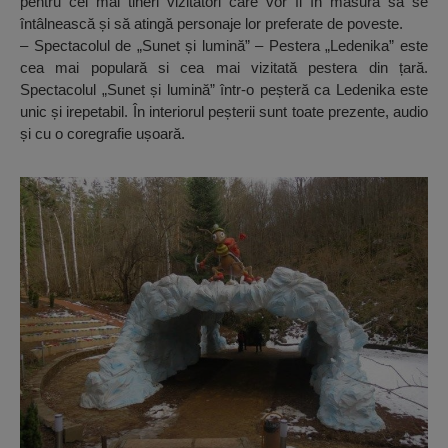
pentru cei mai tineri vizitatori care vor fi în măsură să se
întâlnească și să atingă personaje lor preferate de poveste.
– Spectacolul de „Sunet și lumină” – Pestera „Ledenika” este
cea mai populară si cea mai vizitată pestera din țară.
Spectacolul „Sunet și lumină” într-o peșteră ca Ledenika este
unic și irepetabil. În interiorul peșterii sunt toate prezente, audio
și cu o coregrafie ușoară.