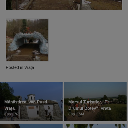
Posted in
Vrața
Mănăstirea Ivan Pusti,
Marșul Turiștilor “Pe
Vrața
Drumul Botev”, Vrața
Cod 2761
Cod 2744