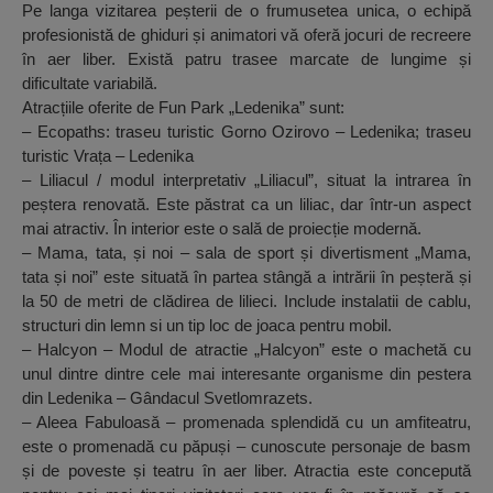
Pe langa vizitarea peșterii de o frumusetea unica, o echipă
profesionistă de ghiduri și animatori vă oferă jocuri de recreere
în aer liber. Există patru trasee marcate de lungime și
dificultate variabilă.
Atracțiile oferite de Fun Park „Ledenika” sunt:
– Ecopaths: traseu turistic Gorno Ozirovo – Ledenika; traseu
turistic Vrața – Ledenika
– Liliacul / modul interpretativ „Liliacul”, situat la intrarea în
peștera renovată. Este păstrat ca un liliac, dar într-un aspect
mai atractiv. În interior este o sală de proiecție modernă.
– Mama, tata, și noi – sala de sport și divertisment „Mama,
tata și noi” este situată în partea stângă a intrării în peșteră și
la 50 de metri de clădirea de lilieci. Include instalatii de cablu,
structuri din lemn si un tip loc de joaca pentru mobil.
– Halcyon – Modul de atractie „Halcyon” este o machetă cu
unul dintre dintre cele mai interesante organisme din pestera
din Ledenika – Gândacul Svetlomrazets.
– Aleea Fabuloasă – promenada splendidă cu un amfiteatru,
este o promenadă cu păpuși – cunoscute personaje de basm
și de poveste și teatru în aer liber. Atractia este concepută