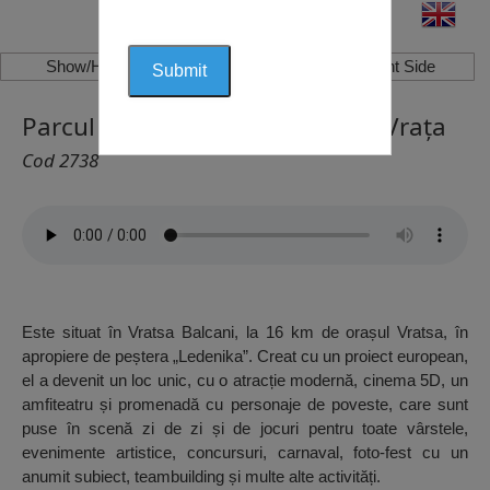
Show/Hide Left Side
Show/Hide Right Side
Parcul de Distracții “Ledenika”, Vrața
Cod 2738
Este situat în Vratsa Balcani, la 16 km de orașul Vratsa, în
apropiere de peștera „Ledenika”. Creat cu un proiect european,
el a devenit un loc unic, cu o atracție modernă, cinema 5D, un
amfiteatru și promenadă cu personaje de poveste, care sunt
puse în scenă zi de zi și de jocuri pentru toate vârstele,
evenimente artistice, concursuri, carnaval, foto-fest cu un
anumit subiect, teambuilding și multe alte activități.