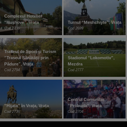
Complexul Hotelier
“Hushove”, Vrața
Turnul “Meshchiyte”, Vrața
Cod 2739
Cod 2699
Traseul de Sport și Turism
“Traseul Sănătății prin
Stadionul “Lokomotiv”,
Pădure”, Vrața
Mezdra
Cod 2794
Cod 2777
Centrul Comunitar
“Hijata” în Vrața, Vrața
“Probuda”, Vrața
Cod 2736
Cod 2704