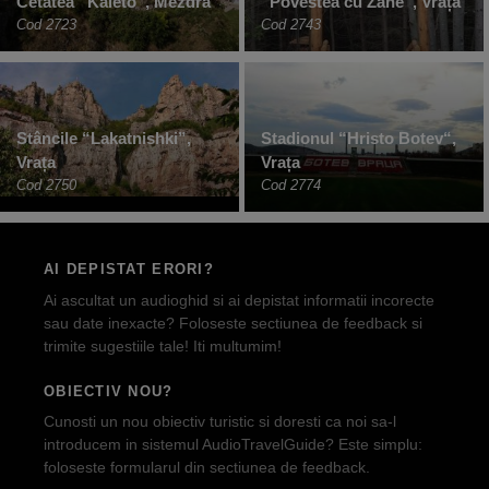
Cetatea “Kaleto”, Mezdra
“Povestea cu Zâne”, Vrața
Cod 2723
Cod 2743
Stâncile “Lakatnishki”,
Stadionul “Hristo Botev“,
Vrața
Vrața
Cod 2750
Cod 2774
AI DEPISTAT ERORI?
Ai ascultat un audioghid si ai depistat informatii incorecte
sau date inexacte? Foloseste sectiunea de feedback si
trimite sugestiile tale! Iti multumim!
OBIECTIV NOU?
Cunosti un nou obiectiv turistic si doresti ca noi sa-l
introducem in sistemul AudioTravelGuide? Este simplu:
foloseste formularul din sectiunea de feedback.