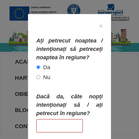
×
Ați petrecut noaptea /
intenționați să petreceți
noaptea în regiune?
ACASA
Da
Nu
HARTA OBIECTIVELOR
OBIECTIVE
Dacă da, câte nopți
intenționați să / ați
BLOG
petrecut în regiune?
CONTACT