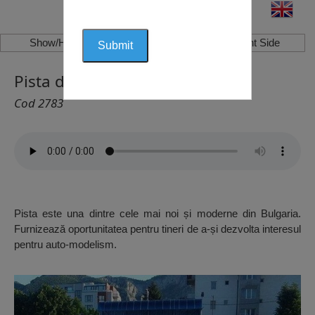
Show/Hide Left Side
Show/Hide Right Side
Pista de Auto-Modelism, Vrața
Cod 2783
Pista este una dintre cele mai noi și moderne din Bulgaria.
Furnizează oportunitatea pentru tineri de a-și dezvolta interesul
pentru auto-modelism.