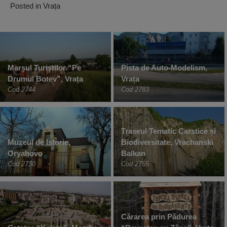
Posted in
Vrața
Marșul Turiștilor “Pe
Pista de Auto-Modelism,
Drumul Botev”, Vrața
Vrața
Cod 2744
Cod 2783
Traseul Tematic Carstice și
Muzeul de Istorie,
Biodiversitate, Vrachanski
Oryahovo
Balkan
Cod 2730
Cod 2755
Cărarea prin Pădurea