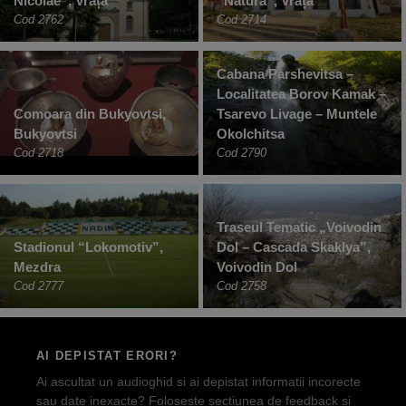
Nicolae”, Vrața
“Natura”, Vrața
Cod 2762
Cod 2714
Cabana Parshevitsa –
Localitatea Borov Kamak –
Comoara din Bukyovtsi,
Tsarevo Livage – Muntele
Bukyovtsi
Okolchitsa
Cod 2718
Cod 2790
Traseul Tematic „Voivodin
Stadionul “Lokomotiv”,
Dol – Cascada Skaklya”,
Mezdra
Voivodin Dol
Cod 2777
Cod 2758
AI DEPISTAT ERORI?
Ai ascultat un audioghid si ai depistat informatii incorecte
sau date inexacte? Foloseste sectiunea de feedback si