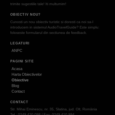
trimite sugestiile tale! Iti multumim!
OBIECTIV NOU?
Cunosti un nou obiectiv turistic si doresti ca noi sa-l
introducem in sistemul AudioTravelGuide? Este simplu:
foloseste formularul din sectiunea de feedback.
LEGATURI
ANPC
PAGINI SITE
Acasa
Harta Obiectivelor
Obiective
Blog
Contact
CONTACT
Str. Mihai Eminescu, nr. 35, Slatina, jud. Olt, România
Tel.: 0249.420.098 / Fax: 0249.410.994