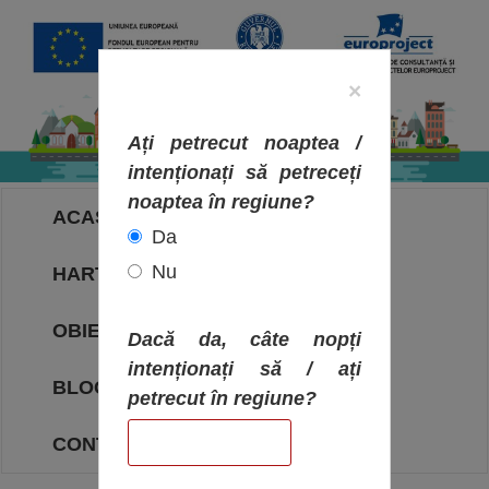
×
Ați petrecut noaptea /
intenționați să petreceți
noaptea în regiune?
ACASA
Da
Nu
HARTA OBIECTIVELOR
OBIECTIVE
Dacă da, câte nopți
intenționați să / ați
BLOG
petrecut în regiune?
CONTACT