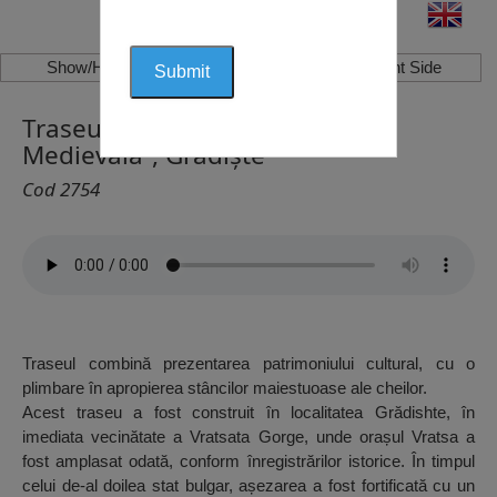
Show/Hide Left Side
Show/Hide Right Side
Traseul Istoric “Vratița Antică și
Medievală”, Grădiște
Cod 2754
Traseul combină prezentarea patrimoniului cultural, cu o
plimbare în apropierea stâncilor maiestuoase ale cheilor.
Acest traseu a fost construit în localitatea Grădishte, în
imediata vecinătate a Vratsata Gorge, unde orașul Vratsa a
fost amplasat odată, conform înregistrărilor istorice. În timpul
celui de-al doilea stat bulgar, așezarea a fost fortificată cu un