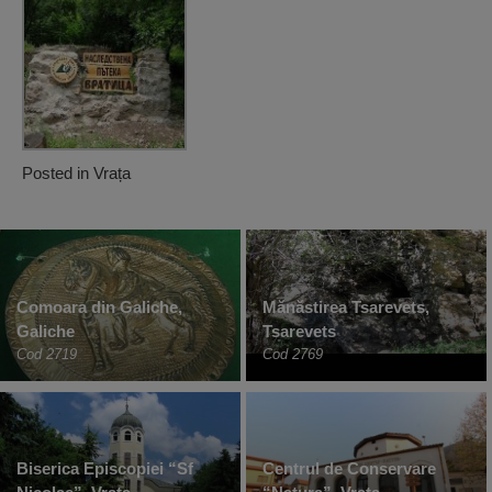
Posted in
Vrața
Comoara din Galiche,
Mănăstirea Tsarevets,
Galiche
Tsarevets
Cod 2719
Cod 2769
Biserica Episcopiei “Sf
Centrul de Conservare