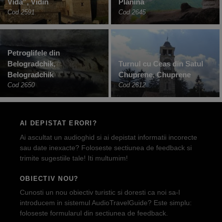
Vida”, Vidin
Planina
Cod 2591
Cod 2645
Petroglifele din
Belogradchik,
Turnul cu Ceas din Satul
Belogradchik
Chuprene, Chuprene
Cod 2650
Cod 2612
AI DEPISTAT ERORI?
Ai ascultat un audioghid si ai depistat informatii incorecte
sau date inexacte? Foloseste sectiunea de feedback si
trimite sugestiile tale! Iti multumim!
OBIECTIV NOU?
Cunosti un nou obiectiv turistic si doresti ca noi sa-l
introducem in sistemul AudioTravelGuide? Este simplu:
foloseste formularul din sectiunea de feedback.