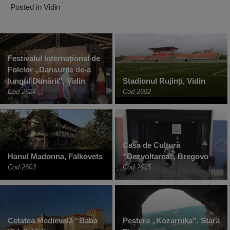
Posted in
Vidin
Festivalul Internațional de
Folclor „Dansurile de-a
lungul Dunării”, Vidin
Stadionul Rujinți, Vidin
Cod 2624
Cod 2692
Casa de Cultură
Hanul Madonna, Falkovets
“Dezvoltarea”, Bregovo
Cod 2603
Cod 2615
Cetatea Medievală “Baba
Peștera „Kozarnika”, Stara