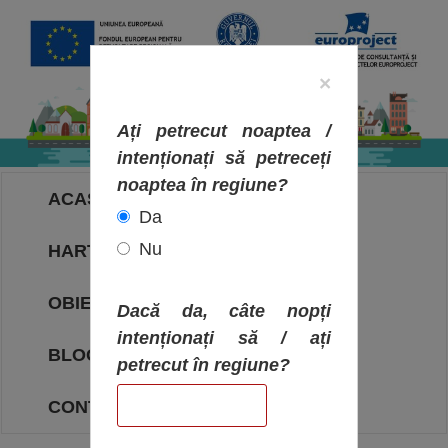
×
Ați petrecut noaptea /
intenționați să petreceți
noaptea în regiune?
ACASA
Da
Nu
HARTA OBIECTIVELOR
OBIECTIVE
Dacă da, câte nopți
intenționați să / ați
BLOG
petrecut în regiune?
CONTACT