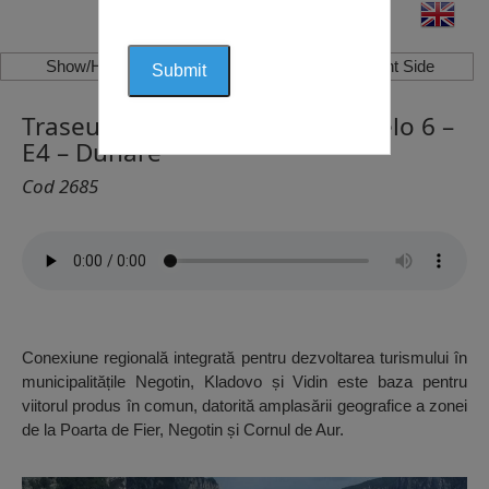
Show/Hide Left Side
Show/Hide Right Side
Traseul pentru Bicicletă Euro Velo 6 –
E4 – Dunăre
Cod 2685
Conexiune regională integrată pentru dezvoltarea turismului în
municipalitățile Negotin, Kladovo și Vidin este baza pentru
viitorul produs în comun, datorită amplasării geografice a zonei
de la Poarta de Fier, Negotin și Cornul de Aur.