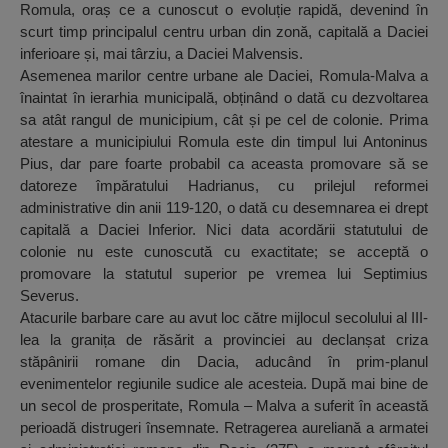
Romula, oraș ce a cunoscut o evoluție rapidă, devenind în
scurt timp principalul centru urban din zonă, capitală a Daciei
inferioare și, mai târziu, a Daciei Malvensis.
Asemenea marilor centre urbane ale Daciei, Romula-Malva a
înaintat în ierarhia municipală, obținând o dată cu dezvoltarea
sa atât rangul de municipium, cât și pe cel de colonie. Prima
atestare a municipiului Romula este din timpul lui Antoninus
Pius, dar pare foarte probabil ca aceasta promovare să se
datoreze împăratului Hadrianus, cu prilejul reformei
administrative din anii 119-120, o dată cu desemnarea ei drept
capitală a Daciei Inferior. Nici data acordării statutului de
colonie nu este cunoscută cu exactitate; se acceptă o
promovare la statutul superior pe vremea lui Septimius
Severus.
Atacurile barbare care au avut loc către mijlocul secolului al III-
lea la granița de răsărit a provinciei au declanșat criza
stăpânirii romane din Dacia, aducând în prim-planul
evenimentelor regiunile sudice ale acesteia. După mai bine de
un secol de prosperitate, Romula – Malva a suferit în această
perioadă distrugeri însemnate. Retragerea aureliană a armatei