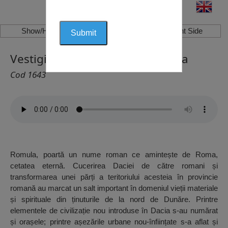
Show/Hide Left Side
Show/Hide Right Side
Vestigiile Orașului Roman, Reșca
Cod 1643
Romula, poartă un nume roman ce amintește de Roma,
cetatea eternă. Cucerirea Daciei de către romani și
transformarea unei părți a teritoriului acesteia în provincie
romană au marcat un salt important în domeniul vieții materiale
și spirituale din ținuturile de la nord de Dunăre. Printre
elementele de civilizație nou introduse în Dacia s-au numărat
și orașele; printre așezările urbane nou-înființate s-a aflat și