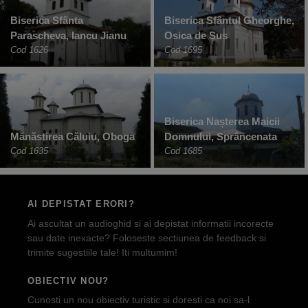
Biserica Sfânta
Biserica Sfântul Gheorghe,
Parascheva, Iancu Jianu
Osica de Sus
Cod 1626
Cod 1695
Biserica Nașterea Maicii
Mănăstirea Căluiu, Oboga
Domnului, Sprâncenata
Cod 1635
Cod 1685
AI DEPISTAT ERORI?
Ai ascultat un audioghid si ai depistat informatii incorecte
sau date inexacte? Foloseste sectiunea de feedback si
trimite sugestiile tale! Iti multumim!
OBIECTIV NOU?
Cunosti un nou obiectiv turistic si doresti ca noi sa-l