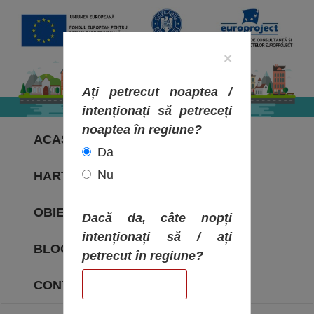
×
Ați petrecut noaptea /
intenționați să petreceți
noaptea în regiune?
ACASA
Da
Nu
HARTA OBIECTIVELOR
OBIECTIVE
Dacă da, câte nopți
intenționați să / ați
BLOG
petrecut în regiune?
CONTACT