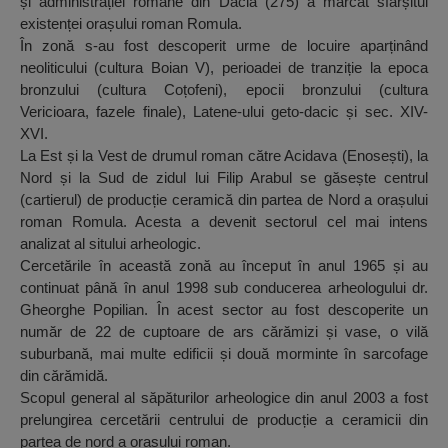
și administrației romane din Dacia (275) a marcat sfârșitul
existenței orașului roman Romula.
În zonă s-au fost descoperit urme de locuire aparținând
neoliticului (cultura Boian V), perioadei de tranziție la epoca
bronzului (cultura Coțofeni), epocii bronzului (cultura
Vericioara, fazele finale), Latene-ului geto-dacic și sec. XIV-
XVI.
La Est și la Vest de drumul roman către Acidava (Enosești), la
Nord și la Sud de zidul lui Filip Arabul se găsește centrul
(cartierul) de producție ceramică din partea de Nord a orașului
roman Romula. Acesta a devenit sectorul cel mai intens
analizat al sitului arheologic.
Cercetările în această zonă au început în anul 1965 și au
continuat până în anul 1998 sub conducerea arheologului dr.
Gheorghe Popilian. În acest sector au fost descoperite un
număr de 22 de cuptoare de ars cărămizi și vase, o vilă
suburbană, mai multe edificii și două morminte în sarcofage
din cărămidă.
Scopul general al săpăturilor arheologice din anul 2003 a fost
prelungirea cercetării centrului de producție a ceramicii din
partea de nord a orașului roman.