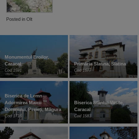
Posted in
Olt
Monumentul Eroilor,
Caracal
Primăria Slatina, Slatina
Cod 1591
Cod 1677
Biserica de Lemn
Adormirea Maicii
Biserica Sfântul Vasile,
Domnului, Perieți, Măgura
Caracal
Cod 1716
Cod 1583