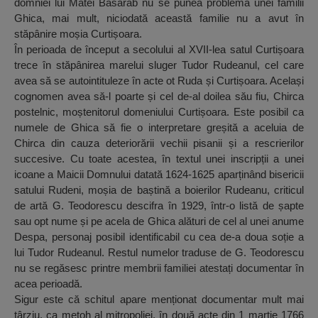
domniei lui Matei Basarab nu se punea problema unei familii
Ghica, mai mult, niciodată această familie nu a avut în
stăpânire moșia Curtișoara.
În perioada de început a secolului al XVII-lea satul Curtișoara
trece în stăpânirea marelui sluger Tudor Rudeanul, cel care
avea să se autointituleze în acte ot Ruda și Curtișoara. Același
cognomen avea să-l poarte și cel de-al doilea său fiu, Chirca
postelnic, moștenitorul domeniului Curtișoara. Este posibil ca
numele de Ghica să fie o interpretare greșită a aceluia de
Chirca din cauza deteriorării vechii pisanii și a rescrierilor
succesive. Cu toate acestea, în textul unei inscripții a unei
icoane a Maicii Domnului datată 1624-1625 aparținând bisericii
satului Rudeni, moșia de baștină a boierilor Rudeanu, criticul
de artă G. Teodorescu descifra în 1929, într-o listă de șapte
sau opt nume și pe acela de Ghica alături de cel al unei anume
Despa, personaj posibil identificabil cu cea de-a doua soție a
lui Tudor Rudeanul. Restul numelor traduse de G. Teodorescu
nu se regăsesc printre membrii familiei atestați documentar în
acea perioadă.
Sigur este că schitul apare menționat documentar mult mai
târziu, ca metoh al mitropoliei, în două acte din 1 martie 1766