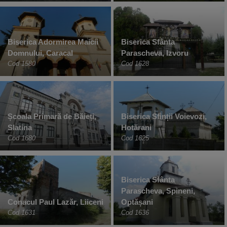
Biserica Adormirea Maicii
Biserica Sfânta
Domnului, Caracal
Parascheva, Izvoru
Cod 1580
Cod 1628
Școala Primară de Băieți,
Biserica Sfinții Voievozi,
Slatina
Hotărani
Cod 1680
Cod 1625
Biserica Sfânta
Parascheva, Spineni,
Conacul Paul Lazăr, Liiceni
Optășani
Cod 1631
Cod 1636