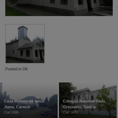
Posted in
Olt
Casa Memorială Iancu
Colegiul Național Radu
Jianu, Caracal
Greceanu, Slatina
Cod 1586
Cod 1670