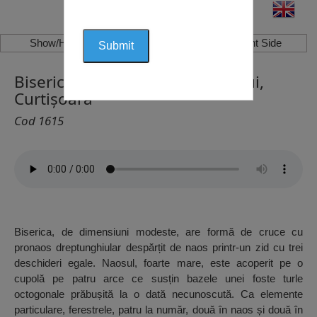
Show/Hide Left Side
Show/Hide Right Side
Biserica Întâmpinarea Domnului,
Curtișoara
Cod 1615
Biserica, de dimensiuni modeste, are formă de cruce cu
pronaos dreptunghiular despărțit de naos printr-un zid cu trei
deschideri egale. Naosul, foarte mare, este acoperit pe o
cupolă pe patru arce ce susțin bazele unei foste turle
octogonale prăbușită la o dată necunoscută. Ca elemente
particulare, ferestrele, patru la număr, două în naos și două în