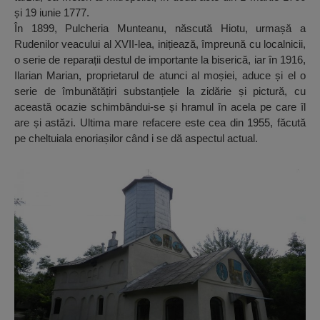
și 19 iunie 1777.
În 1899, Pulcheria Munteanu, născută Hiotu, urmașă a
Rudenilor veacului al XVII-lea, inițiează, împreună cu localnicii,
o serie de reparații destul de importante la biserică, iar în 1916,
Ilarian Marian, proprietarul de atunci al moșiei, aduce și el o
serie de îmbunătățiri substanțiele la zidărie și pictură, cu
această ocazie schimbândui-se și hramul în acela pe care îl
are și astăzi. Ultima mare refacere este cea din 1955, făcută
pe cheltuiala enoriașilor când i se dă aspectul actual.