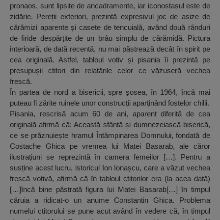
pronaos, sunt lipsite de ancadramente, iar iconostasul este de
zidărie. Pereții exteriori, prezintă expresivul joc de asize de
cărămizi aparente și casete de tencuială, având două rânduri
de firide despărțite de un brâu simplu de cărămidă. Pictura
interioară, de dată recentă, nu mai păstrează decât în spirit pe
cea originală. Astfel, tabloul votiv și pisania îi prezintă pe
presupușii ctitori din relatările celor ce văzuseră vechea
frescă.
În partea de nord a bisericii, spre șosea, în 1964, încă mai
puteau fi zărite ruinele unor construcții aparținând fostelor chilii.
Pisania, rescrisă acum 60 de ani, aparent diferită de cea
originală afirmă că: Această sfântă și dumnezeiască biserică,
ce se prăznuiește hramul Întâmpinarea Domnului, fondată de
Costache Ghica pe vremea lui Matei Basarab, ale căror
ilustrațiuni se reprezintă în camera femeilor […]. Pentru a
susține acest lucru, istoricul Ion Ionașcu, care a văzut vechea
frescă votivă, afirmă că în tabloul ctitorilor era (la acea dată)
[…]încă bine păstrată figura lui Matei Basarab[…] în timpul
căruia a ridicat-o un anume Constantin Ghica. Problema
numelui ctitorului se pune acut având în vedere că, în timpul