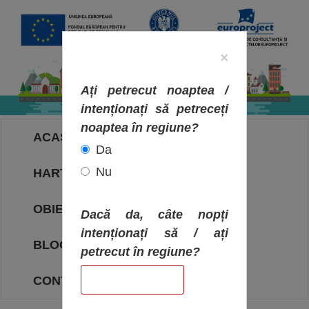
×
Ați petrecut noaptea /
intenționați să petreceți
noaptea în regiune?
ACASA
Da
Nu
HARTA OBIECTIVELOR
OBIECTIVE
Dacă da, câte nopți
intenționați să / ați
BLOG
petrecut în regiune?
CONTACT