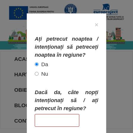
×
Ați petrecut noaptea /
intenționați să petreceți
noaptea în regiune?
ACASA
Da
Nu
HARTA OBIECTIVELOR
OBIECTIVE
Dacă da, câte nopți
intenționați să / ați
BLOG
petrecut în regiune?
CONTACT