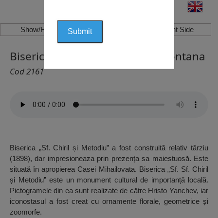
Show/Hide Left Side
Show/Hide Right Side
Biserica Sf. Chiril și Metodie, Montana
Cod 2161
Biserica „Sf. Chiril și Metodiu” a fost construită relativ târziu
(1898), dar impresioneaza prin prezența sa maiestuosă. Este
situată în apropierea Casei Mihailovata. Biserica „Sf. Sf. Chiril
și Metodiu” este un monument cultural de importanță locală.
Pictogramele din ea sunt realizate de către Hristo Yanchev, iar
iconostasul a fost creat cu ornamente florale, geometrice și
zoomorfe.