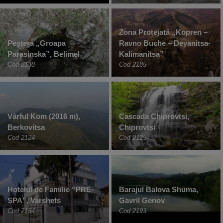
Zona Protejată „Kopren –
Peștera „Groapa
Ravno Buche – Deyanitsa-
Parasinska”, Belimel
Kalimanitsa”
Cod 2138
Cod 2185
Vârful Kom (2016 m),
Cascada Chiprovtsi,
Berkovitsa
Chiprovtsi
Cod 2124
Cod 2125
Hotelul de Familie “PRE-
Barajul Balova Shuma,
SPA”, Varshets
Gavril Genov
Cod 2154
Cod 2193