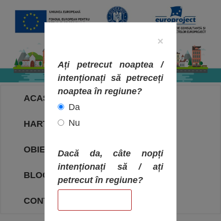
×
Ați petrecut noaptea /
intenționați să petreceți
noaptea în regiune?
ACASA
Da
Nu
HARTA OBIECTIVELOR
OBIECTIVE
Dacă da, câte nopți
intenționați să / ați
BLOG
petrecut în regiune?
CONTACT