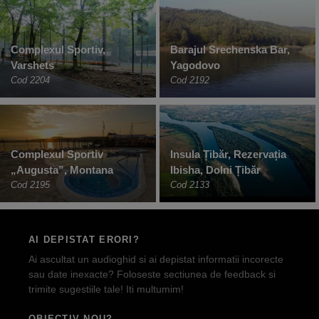
Complexul Sportiv,
Barajul Srechenska Bar,
Varshets
Yagodovo
Cod 2204
Cod 2192
Complexul Sportiv
Insula Țibăr, Rezervația
„Augusta”, Montana
Ibisha, Dolni Țibăr
Cod 2195
Cod 2133
AI DEPISTAT ERORI?
Ai ascultat un audioghid si ai depistat informatii incorecte
sau date inexacte? Foloseste sectiunea de feedback si
trimite sugestiile tale! Iti multumim!
OBIECTIV NOU?