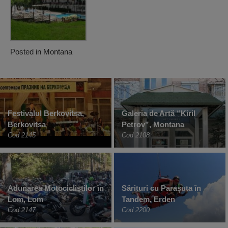
Posted in
Montana
Festivalul Berkovitsa,
Galeria de Artă “Kiril
Berkovitsa
Petrov”, Montana
Cod 2145
Cod 2108
Adunarea Motocicliștilor în
Sărituri cu Parașuta în
Lom, Lom
Tandem, Erden
Cod 2147
Cod 2200