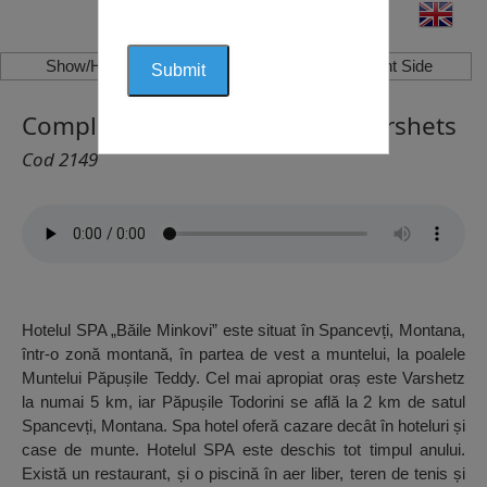
Show/Hide Left Side
Show/Hide Right Side
Complexul “MINKOVI BANI”, Varshets
Cod 2149
Hotelul SPA „Băile Minkovi” este situat în Spancevți, Montana,
într-o zonă montană, în partea de vest a muntelui, la poalele
Muntelui Păpușile Teddy. Cel mai apropiat oraș este Varshetz
la numai 5 km, iar Păpușile Todorini se află la 2 km de satul
Spancevți, Montana. Spa hotel oferă cazare decât în hoteluri și
case de munte. Hotelul SPA este deschis tot timpul anului.
Există un restaurant, și o piscină în aer liber, teren de tenis și