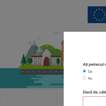
Ați petrecut 
Da
Nu
Dacă da, câte
ACASA
HA