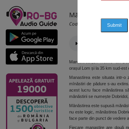
Mănăstirea “Sfânta
Cod 2170
Manastirea „Sf. Treime” din Dob
orașul Lom și la 35 km sud-est d
Manastirea este situata intr-o 
mînăstiri de pădure s-au extins
acest lucru face mănăstirea să
mănăstirii se numește Dobridol,
Mânăstirea este supusă mănăstirii 
nu este logic, mănăstirea Dobri
face parte din punct de vedere ad
Fiecare manastire are două nu