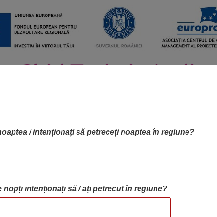
noaptea / intenționați să petreceți noaptea în regiune?
 nopți intenționați să / ați petrecut în regiune?
RTA OBIECTIVELOR
OBIECTIVE
BLOG