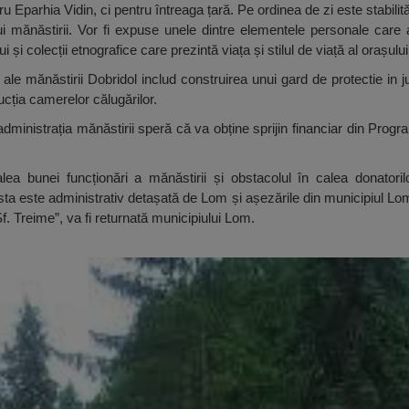
u Eparhia Vidin, ci pentru întreaga țară. Pe ordinea de zi este stabilită
mănăstirii. Vor fi expuse unele dintre elementele personale care au
 și colecții etnografice care prezintă viața și stilul de viață al orașulu
r ale mănăstirii Dobridol includ construirea unui gard de protectie in
cția camerelor călugărilor.
administrația mănăstirii speră că va obține sprijin financiar din Prog
ea bunei funcționări a mănăstirii și obstacolul în calea donatorilo
asta este administrativ detașată de Lom și așezările din municipiul Lom
. Treime”, va fi returnată municipiului Lom.