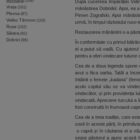
Montana
(108)
După cucerirea Împărăției Vidin
Vrața
(101)
mănăstirea Dobridol. Apoi, ea a 
Plevna
(87)
Pimen Zografski. Apoi mănăstir
Veliko Tărnovo
(116)
urmă, în timpul războiului ruso-t
Ruse
(102)
Restaurarea mănăstirii s-a păstra
Silistra
(81)
Dobrici
(96)
În conformitate cu primul bătrân 
el a putut să vadă. Cu ajutorul
pentru a oferi vindecare tuturor 
Cea de a doua legenda spune ca
avut o fiica oarba. Tatăl a înc
întâlnit o femeie „kadana” (fem
acolo copilul său se va vindec
vindecător, și prin providența l
vindecată. Apreciere turcului a 
fost construită în frumoasă cape
Cea de a treia tradiție, care es
sosit în aceste părți, în primă
o capră și în căutarea ei a văz
seara păstorul a ajuns acasă în