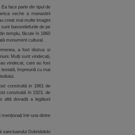
 Ea face parte din tipul de
serica veche a manastirii
au creat mai multe imagini
 sunt basoreliefurile de pe
din templu, făcute în 1860
rată monument cultural.
emenea, a fost distrus si
nuni. Mulți sunt vindecați,
-au vindecat, care au fost
st testată, împreună cu mai
ediului.
ost construită in 1861 de
ost construită în 1923, de
 altă dovadă a legăturii
t menționați într-una dintre
ii sanctuarului Dobridolski