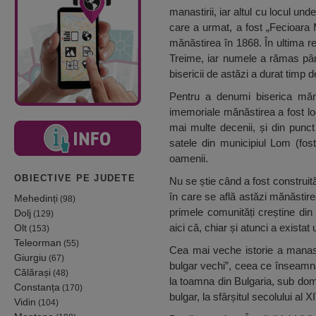
manastirii, iar altul cu locul un
care a urmat, a fost „Fecioara 
mănăstirea în 1868. În ultima re
Treime, iar numele a rămas pân
bisericii de astăzi a durat timp d
Pentru a denumi biserica mănăs
imemoriale mănăstirea a fost lo
mai multe decenii, și din punct
satele din municipiul Lom (fost
oamenii.
OBIECTIVE PE JUDETE
Nu se știe când a fost construită
în care se află astăzi mănăstire
Mehedinți
(98)
primele comunități creștine din 
Dolj
(129)
aici că, chiar și atunci a existat 
Olt
(153)
Teleorman
(55)
Cea mai veche istorie a manasti
Giurgiu
(67)
bulgar vechi”, ceea ce înseamnă 
Călărași
(48)
la toamna din Bulgaria, sub domin
Constanța
(170)
bulgar, la sfârșitul secolului al X
Vidin
(104)