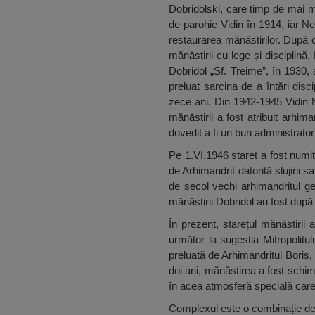
Dobridolski, care timp de mai mu
de parohie Vidin în 1914, iar Neo
restaurarea mănăstirilor. După ce
mănăstirii cu lege și disciplină
Dobridol „Sf. Treime”, în 1930, 
preluat sarcina de a întări dis
zece ani. Din 1942-1945 Vidin 
mănăstirii a fost atribuit arhi
dovedit a fi un bun administrator
Pe 1.VI.1946 staret a fost numit 
de Arhimandrit datorită slujirii 
de secol vechi arhimandritul g
mănăstirii Dobridol au fost după
În prezent, starețul mănăstirii 
următor la sugestia Mitropolitu
preluată de Arhimandritul Boris,
doi ani, mănăstirea a fost schimb
în acea atmosferă specială car
Complexul este o combinație de bi