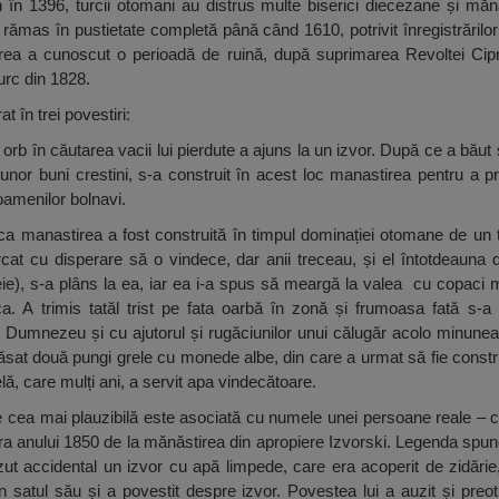
 în 1396, turcii otomani au distrus multe biserici diecezane și mănăs
rămas în pustietate completă până când 1610, potrivit înregistrărilor
ea a cunoscut o perioadă de ruină, după suprimarea Revoltei Cipro
urc din 1828.
t în trei povestiri:
orb în căutarea vacii lui pierdute a ajuns la un izvor. După ce a băut ș
 unor buni crestini, s-a construit în acest loc manastirea pentru a p
oamenilor bolnavi.
 manastirea a fost construită în timpul dominației otomane de un tu
ercat cu disperare să o vindece, dar anii treceau, și el întotdeaun
eie), s-a plâns la ea, iar ea i-a spus să meargă la valea cu copaci m
a. A trimis tatăl trist pe fata oarbă în zonă și frumoasa fată s-a 
ui Dumnezeu și cu ajutorul și rugăciunilor unui călugăr acolo minunea
lăsat două pungi grele cu monede albe, din care a urmat să fie constru
lă, care mulți ani, a servit apa vindecătoare.
te cea mai plauzibilă este asociată cu numele unei persoane reale – c
vara anului 1850 de la mănăstirea din apropiere Izvorski. Legenda spu
ut accidental un izvor cu apă limpede, care era acoperit de zidărie
 satul său și a povestit despre izvor. Povestea lui a auzit și preotu