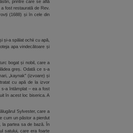
tiri, printre care se află
 a fost restaurată de Rev.
vți (1688) și în cele din
i și-a spălat ochii cu apă,
roteja apa vindecătoare și
rc bogat și nobil, care a
a dădea greș. Odată ce s-a
ari, „kaynak” (izvoare) și
tratat cu apă de la izvor
 s-a întâmplat – ea a fost
it în acest loc biserica. A
ălugărul Sylvester, care a
ne cum un păstor a pierdut
, la partea sa de bază. În
l satului, care era foarte