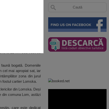
lski, la 22 km sud-vest de
o faună bogată. Domeniile
 cel mai apropiat sat, iar
ntâmplător zona din jurul
n fostul cartier Lomska.
 clericilor din Lomska. Deși
ate din comuna Lom, astăzi
eștin, care este dedicat