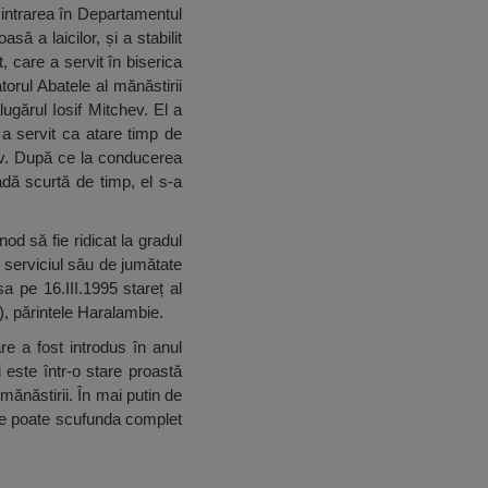
 intrarea în Departamentul
ă a laicilor, și a stabilit
, care a servit în biserica
orul Abatele al mănăstirii
lugărul Iosif Mitchev. El a
 a servit ca atare timp de
ev. După ce la conducerea
adă scurtă de timp, el s-a
od să fie ridicat la gradul
u serviciul său de jumătate
 pe 16.III.1995 stareț al
), părintele Haralambie.
are a fost introdus în anul
 este într-o stare proastă
mănăstirii. În mai putin de
l se poate scufunda complet