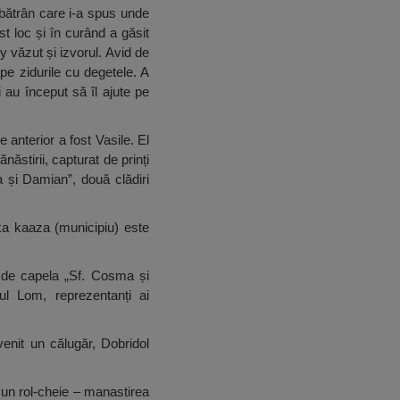
 bătrân care i-a spus unde
st loc și în curând a găsit
ty văzut și izvorul. Avid de
pe zidurile cu degetele. A
 au început să îl ajute pe
 anterior a fost Vasile. El
ăstirii, capturat de prinți
ma și Damian”, două clădiri
ska kaaza (municipiu) este
ud de capela „Sf. Cosma și
ul Lom, reprezentanți ai
venit un călugăr, Dobridol
 un rol-cheie – manastirea