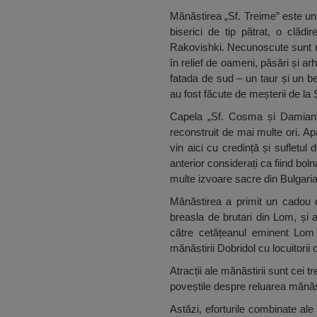
Mănăstirea „Sf. Treime” este un f
biserici de tip pătrat, o clăd
Rakovishki. Necunoscute sunt mo
în relief de oameni, păsări și ar
fatada de sud – un taur și un b
au fost făcute de meșterii de la
Capela „Sf. Cosma și Damian” c
reconstruit de mai multe ori. Ap
vin aici cu credință și sufletu
anterior considerați ca fiind bol
multe izvoare sacre din Bulgaria
Mănăstirea a primit un cadou d
breasla de brutari din Lom, și a
către cetățeanul eminent Lom 
mănăstirii Dobridol cu ​​locuitori
Atracții ale mănăstirii sunt cei t
poveștile despre reluarea mănăsti
Astăzi, eforturile combinate ale