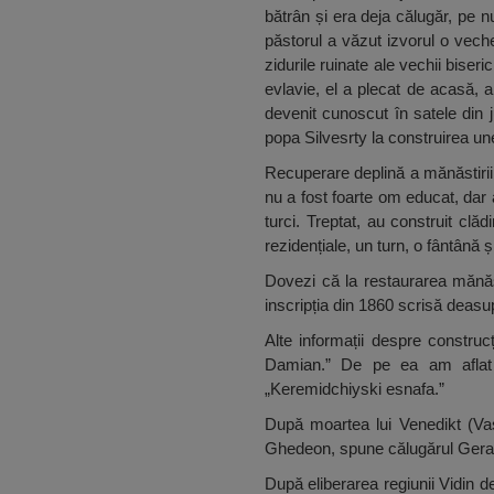
bătrân și era deja călugăr, pe 
păstorul a văzut izvorul o veche
zidurile ruinate ale vechii biser
evlavie, el a plecat de acasă, a
devenit cunoscut în satele din j
popa Silvesrty la construirea une
Recuperare deplină a mănăstirii 
nu a fost foarte om educat, dar a
turci. Treptat, au construit clă
rezidențiale, un turn, o fântână ș
Dovezi că la restaurarea mănăst
inscripția din 1860 scrisă deasupr
Alte informații despre construc
Damian.” De pe ea am aflat că
„Keremidchiyski esnafa.”
După moartea lui Venedikt (Vasi
Ghedeon, spune călugărul Geras
După eliberarea regiunii Vidin d