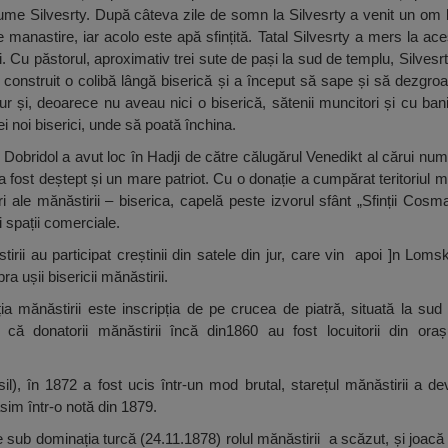
nume Silvesrty. După câteva zile de somn la Silvesrty a venit un om
 manastire, iar acolo este apă sfințită. Tatal Silvesrty a mers la ace
ici. Cu păstorul, aproximativ trei sute de pași la sud de templu, Silvesr
 construit o colibă lângă biserică și a început să sape și să dezgroa
ur și, deoarece nu aveau nici o biserică, sătenii muncitori și cu bani
i noi biserici, unde să poată închina.
Dobridol a avut loc în Hadji de către călugărul Venedikt al cărui nume
 fost deștept și un mare patriot. Cu o donație a cumpărat teritoriul măn
diri ale mănăstirii – biserica, capelă peste izvorul sfânt „Sfinții Cos
i spații comerciale.
irii au participat creștinii din satele din jur, care vin apoi ]n Lom
a ușii bisericii mănăstirii.
ția mănăstirii este inscripția de pe crucea de piatră, situată la s
 donatorii mănăstirii încă din1860 au fost locuitorii din oraș
l), în 1872 a fost ucis într-un mod brutal, starețul mănăstirii a de
im într-o notă din 1879.
e sub dominația turcă (24.11.1878) rolul mănăstirii a scăzut, și joacă