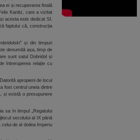
ea ei și recuperarea finală
lix Kanitz, care a vizitat
și acesta este dedicat Sf.
 faptului că, construcția
bridolski” și din timpuri
este denumită așa, timp de
re sunt satul Dobridol și
de întreruperea relație cu
Datorită apropierii de locul
a fost centrul uneia dintre
n, și există o presupunere
ia sa în timpul „Regatului
jlocul secolului al IX până
 celui de al doilea Imperiu