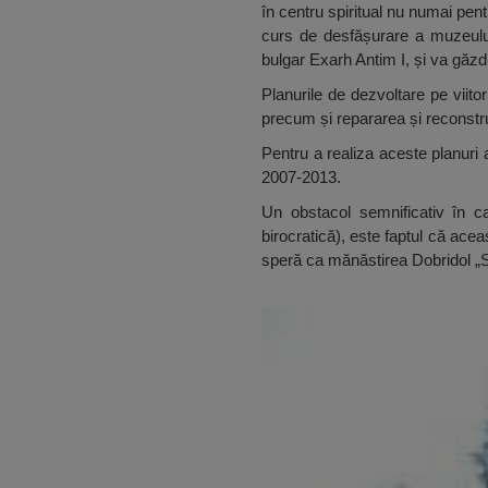
în centru spiritual nu numai pentr
curs de desfășurare a muzeului 
bulgar Exarh Antim I, și va găzdui
Planurile de dezvoltare pe viito
precum și repararea și reconstru
Pentru a realiza aceste planuri 
2007-2013.
Un obstacol semnificativ în cal
birocratică), este faptul că ace
speră ca mănăstirea Dobridol „Sf