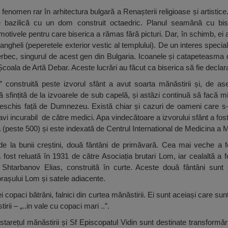
enomen rar în arhitectura bulgară a Renașterii religioase și artistice.
ire bazilică cu un dom construit octaedric. Planul seamănă cu bi
tivele pentru care biserica a rămas fără picturi. Dar, în schimb, ei 
hangheli (peperetele exterior vestic al templului). De un interes special
erbec, singurul de acest gen din Bulgaria. Icoanele și catapeteasma 
 Școala de Artă Debar. Aceste lucrări au făcut ca biserica să fie decla
onstruită peste izvorul sfânt a avut soarta mănăstirii și, de as
ă sfințită de la izvoarele de sub capelă, și astăzi continuă să facă mi
l deschis față de Dumnezeu. Există chiar și cazuri de oameni care s
navi incurabil de către medici. Apa vindecătoare a izvorului sfânt a fo
 (peste 500) și este indexată de Centrul International de Medicina a M
e la bunii creștini, două fântâni de primăvară. Cea mai veche a f
 fost reluată în 1931 de către Asociația brutari Lom, iar cealaltă a f
Shtarbanov Elias, construită în curte. Aceste două fântâni sunt o
i orașului Lom și satele adiacente.
rei copaci bătrâni, falnici din curtea mănăstirii. Ei sunt aceiași care sun
rii – „..in vale cu copaci mari ..”.
 starețul mănăstirii și Sf Episcopatul Vidin sunt destinate transformăr