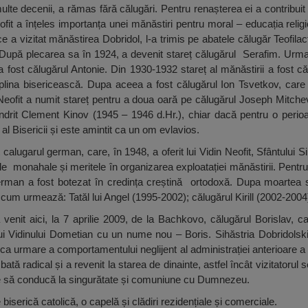
lte decenii, a rămas fără călugări. Pentru renașterea ei a contribuit
fit a înțeles importanța unei mănăstiri pentru moral – educația religioas
 a vizitat mănăstirea Dobridol, l-a trimis pe abatele călugăr Teofilact
. După plecarea sa în 1924, a devenit stareț călugărul Serafim. Urmat
a fost călugărul Antonie. Din 1930-1932 stareț al mănăstirii a fost că
ciplina bisericească. Dupa aceea a fost călugărul Ion Tsvetkov, care
Neofit a numit stareț pentru a doua oară pe călugărul Joseph Mitch
mandrit Clement Kinov (1945 – 1946 d.Hr.), chiar dacă pentru o perio
 al Bisericii și este amintit ca un om evlavios.
calugarul german, care, în 1948, a oferit lui Vidin Neofit, Sfântului Sin
sale monahale și meritele în organizarea exploatației mănăstirii. Pentr
erman a fost botezat în credința creștină ortodoxă. Dupa moartea sa
 cum urmează: Tatăl lui Angel (1995-2002); călugărul Kirill (2002-2004
a venit aici, la 7 aprilie 2009, de la Bachkovo, călugărul Borislav, c
lui Vidinului Dometian cu un nume nou – Boris. Sihăstria Dobridolski
 ca urmare a comportamentului neglijent al administrației anterioare a 
ată radical și a revenit la starea de dinainte, astfel încât vizitatoru
e să conducă la singurătate și comuniune cu Dumnezeu.
serică catolică, o capelă și clădiri rezidențiale și comerciale.