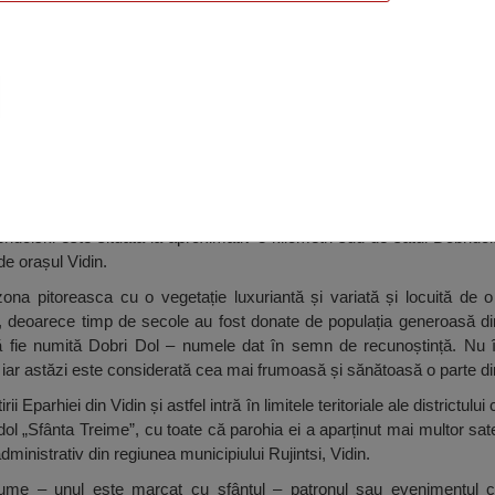
 Treime”, Dobridol
ridolski este situată la aproximativ 3 kilometri sud de satul Dobrido
e orașul Vidin.
zona pitoreasca cu o vegetație luxuriantă și variată și locuită de 
, deoarece timp de secole au fost donate de populația generoasă din
 fie numită Dobri Dol – numele dat în semn de recunoștință. Nu î
 iar astăzi este considerată cea mai frumoasă și sănătoasă o parte di
Eparhiei din Vidin și astfel intră în limitele teritoriale ale districtului
dol „Sfânta Treime”, cu toate că parohia ei a aparținut mai multor s
ministrativ din regiunea municipiului Rujintsi, Vidin.
me – unul este marcat cu sfântul – patronul sau evenimentul cr