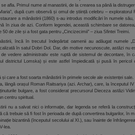
de se afla. Primul nume al manastirii, de la crearea sa până la distruger
Maria”, după cum observă și omul de știință celebru – exploratorul Fe
staurare a mănăstirii (1860) s-au introdus modificări în numele său, 
ă în ziua de azi. Conform legendei, această schimbare se datorează
e 50 de zile și a fost gata pentru „Cincizecimii” – ziua Sfintei Treimi.
tirii, încă în trecutul îndepărtat oamenii au adăugat numele „Do
calizată în satul Dobri Dol. Dar, din motive necunoscute, astăzi nu 
 de vedere administrativ este ruptă de sistemul de decontare, în ca
ul districtul Lomska) și este astfel împiedicată și pusă în pericol 
 și care a fost soarta mănăstirii în primele secole ale existenței sale. 
a, lângă orașul Roman Raitsariya (azi. Archar), care, la începutul IV 
ținuturile bulgare, a fost considerat precursorul Dieceza astăzi Vidi
un centru spiritual.
rii nu a salvat nici o informație, dar legenda se referă la construcț
că trebuie să fi fost în perioada de după convertirea bulgarilor, în mi
ație bizantină (începutul secolului al XI.), sau înainte de înfrângerea
IV-lea.