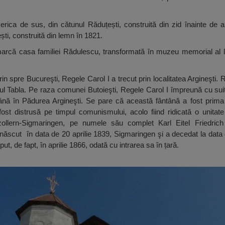
serica de sus, din cătunul Răduțești, construită din zid înainte de a
ști, construită din lemn în 1821.
remarcă casa familiei Rădulescu, transformată în muzeu memorial al 
n spre Bucureşti, Regele Carol I a trecut prin localitatea Argineşti. R
tul Tabla. Pe raza comunei Butoieşti, Regele Carol I împreună cu suit
tână în Pădurea Argineşti. Se pare că această fântână a fost prima
fost distrusă pe timpul comunismului, acolo fiind ridicată o unitate 
ollern-Sigmaringen, pe numele său complet Karl Eitel Friedric
născut în data de 20 aprilie 1839, Sigmaringen şi a decedat la data
ut, de fapt, în aprilie 1866, odată cu intrarea sa în țară.