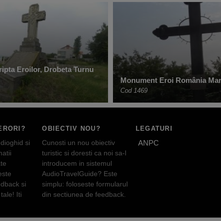
pta Eroilor, Drobeta Turnu
Monument Eroi România Ma
Cod 1469
ERORI?
OBIECTIV NOU?
LEGATURI
dioghid si
Cunosti un nou obiectiv
ANPC
atii
turistic si doresti ca noi sa-l
te
introducem in sistemul
este
AudioTravelGuide? Este
edback si
simplu: foloseste formularul
tale! Iti
din sectiunea de feedback.