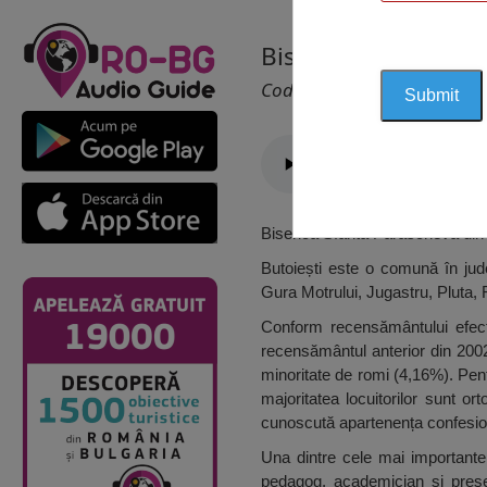
Biserica Sfânta Par
Cod 1415
Biserica Sfânta Parascheva din A
Butoiești este o comună în jude
Gura Motrului, Jugastru, Pluta, 
Conform recensământului efectu
recensământul anterior din 2002,
minoritate de romi (4,16%). Pen
majoritatea locuitorilor sunt o
cunoscută apartenența confesio
Una dintre cele mai importante 
pedagog, academician și preș