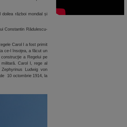
l doilea război mondial și
lui Constantin Rădulescu-
egele Carol I a fost primit
a ce-l însoţea, a făcut un
 construcţie a Regelui pe
militară. Carol I, rege al
h Zephyrinus Ludwig von
 de 10 octombrie 1914, la