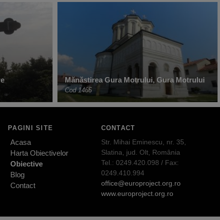
re
Mănăstirea Gura Motrului, Gura Motrului
Cod 1465
PAGINI SITE
CONTACT
Acasa
Str. Mihai Eminescu, nr. 35,
Slatina, jud. Olt, România
Harta Obiectivelor
Tel.: 0249.420.098 / Fax:
Obiective
0249.410.994
Blog
office@europroject.org.ro
Contact
www.europroject.org.ro