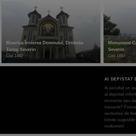
Biserica Învierea Domnului, Drobeta-
Monument Cri
Turnu Severin
Severin
Cod 1442
Cod 1450
AI DEPISTAT 
Ai ascultat un au
ai depistat inform
incorecte sau da
inexacte? Folos
sectiunea de fe
trimite sugestiile 
multumim!