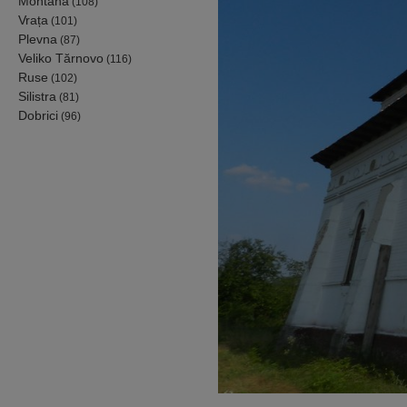
Montana
(108)
Vrața
(101)
Plevna
(87)
Veliko Tărnovo
(116)
Ruse
(102)
Silistra
(81)
Dobrici
(96)