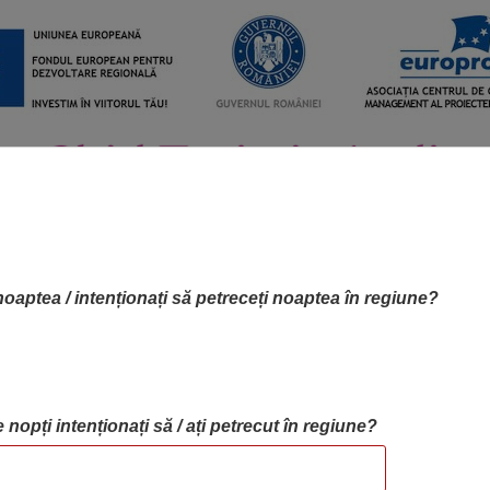
noaptea / intenționați să petreceți noaptea în regiune?
 nopți intenționați să / ați petrecut în regiune?
RTA OBIECTIVELOR
OBIECTIVE
BLOG