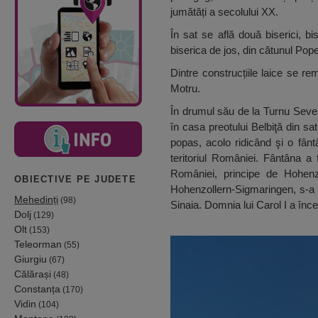
jumătăți a secolului XX.
În sat se află două biserici, bi
biserica de jos, din cătunul Pope
Dintre construcțiile laice se 
Motru.
În drumul său de la Turnu Severi
în casa preotului Belbiţă din sa
popas, acolo ridicând şi o fân
teritoriul României. Fântâna a 
României, principe de Hohenz
OBIECTIVE PE JUDETE
Hohenzollern-Sigmaringen, s-a 
Mehedinți
(98)
Sinaia. Domnia lui Carol I a încep
Dolj
(129)
Olt
(153)
Teleorman
(55)
Giurgiu
(67)
Călărași
(48)
Constanța
(170)
Vidin
(104)