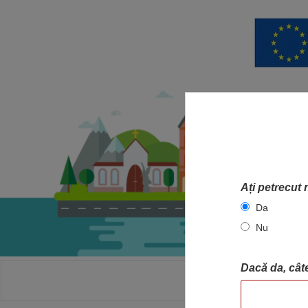
Ați petrecut 
Da
Nu
Dacă da, câte
ACASA
HA