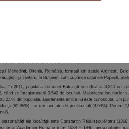
ascheva, Arginești
rginești a fost construită în anul 1928.
țul Mehedinți, Oltenia, România, formată din satele Arginești, Buiceș
Răduțești și Țânțaru. În Butoiești sunt cuprinse cătunele Popești, Ștef
at în 2011, populația comunei Butoiești se ridică la 3.344 de locu
 când se înregistraseră 3.542 de locuitori. Majoritatea locuitorilor 
tru 2,9% din populație, apartenența etnică nu este cunoscută. Din pu
rtodocși (92,85%), cu o minoritate de penticostali (4,04%). Pentru 2
nală.
personalități ale localității este Constantin Rădulescu-Motru (1868 –
edinte al Academiei Române între 1938 – 1940, personalitate ma