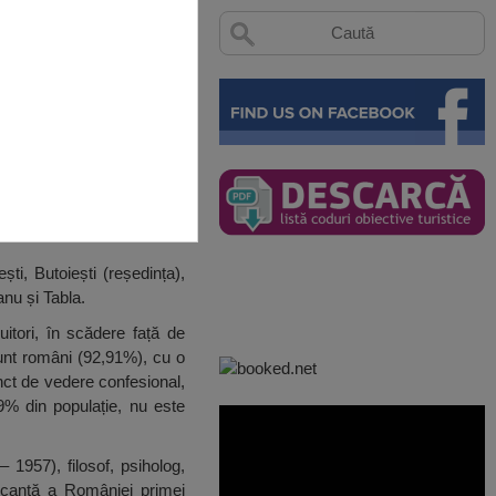
ti, Butoiești (reședința),
anu și Tabla.
itori, în scădere față de
sunt români (92,91%), cu o
nct de vedere confesional,
,9% din populație, nu este
 1957), filosof, psiholog,
rcantă a României primei