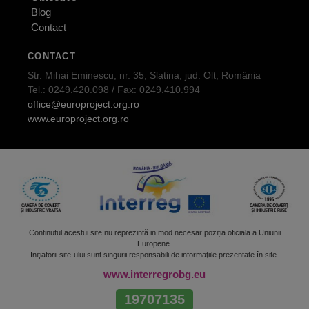
Blog
Contact
CONTACT
Str. Mihai Eminescu, nr. 35, Slatina, jud. Olt, România
Tel.: 0249.420.098 / Fax: 0249.410.994
office@europroject.org.ro
www.europroject.org.ro
Continutul acestui site nu reprezintă in mod necesar poziția oficiala a Uniunii
Europene.
Iniţiatorii site-ului sunt singurii responsabili de informaţiile prezentate în site.
www.interregrobg.eu
19707135