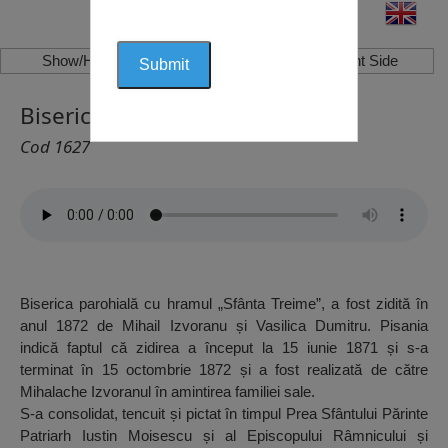
Show/Hide Left Side
Show/Hide Right Side
Biserica Sfânta Treime, Izoarele
Cod 1627
Biserica parohială cu hramul „Sfânta Treime”, a fost zidită în
anul 1872 de Mihail Izvoranu și Vasilica Dumitru. Pisania
indică faptul că zidirea a început la 15 iunie 1871 și s-a
terminat în 15 octombrie 1872 și a fost realizată de către
Mihalache Izvoranul în amintirea familiei sale.
S-a consolidat, tencuit și pictat în timpul Prea Sfântului Părinte
Patriarh Iustin Moisescu și al Episcopului Râmnicului și