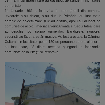
cei mai mulți martiri care au dat tribut de sânge în închisorile
comuniste.
14 ianuarie 1961 a fost ziua în care țăranii din comuna
Izvoarele s-au ridicat, s-au dus la Primărie, au luat toate
cererile de colectivizare și le-au distrus, apoi i-au alungat pe
comuniști de acolo. Imediat a venit Armata și Securitatea, care
au deschis foc asupra oamenilor. Banditește, noaptea,
securiștii au făcut arestări masive. Au fost arestate, la Căminul
Cultural din localitate, peste 150 de persoane care – ulterior –
au fost triate, 48 dintre acestea ajungând în închisorile
comuniste de la Pitești și Periprava.