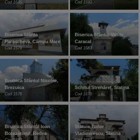
Cod 1645
Cod 1590
Biserica Sfânta
Biserica Sfântul Vasile,
Parascheva, Câmpu Mare
Caracal
Cod 1579
Cod 1583
Biserica Sfântul Nicolae,
Brezuica
Schitul Strehăreț, Slatina
Cod 1578
Cod 1679
Biserica Sfântul Ioan
Statuie Tudor
Botezătorul, Redea
Vladimirescu, Slatina
Cod 1693
Cod 1684