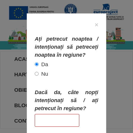
×
Ați petrecut noaptea /
intenționați să petreceți
noaptea în regiune?
ACASA
Da
Nu
HARTA OBIECTIVELOR
OBIECTIVE
Dacă da, câte nopți
intenționați să / ați
BLOG
petrecut în regiune?
CONTACT