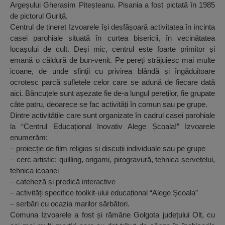
Argeșului Gherasim Piteșteanu. Pisania a fost pictată în 1985
de pictorul Guriță.
Centrul de tineret Izvoarele își desfășoară activitatea în incinta
casei parohiale situată în curtea bisericii, în vecinătatea
locașului de cult. Deși mic, centrul este foarte primitor și
emană o căldură de bun-venit. Pe pereți străjuiesc mai multe
icoane, de unde sfinții cu privirea blândă și îngăduitoare
ocrotesc parcă sufletele celor care se adună de fiecare dată
aici. Băncuțele sunt așezate fie de-a lungul pereților, fie grupate
câte patru, deoarece se fac activități în comun sau pe grupe.
Dintre activitățile care sunt organizate în cadrul casei parohiale
la “Centrul Educațional Inovativ Alege Școala!” Izvoarele
enumerăm:
– proiecție de film religios și discuții individuale sau pe grupe
– cerc artistic: quilling, origami, pirogravură, tehnica șervețelui,
tehnica icoanei
– cateheză și predică interactive
– activități specifice toolkit-ului educațional “Alege Școala”
– serbări cu ocazia marilor sărbători.
Comuna Izvoarele a fost și rămâne Golgota județului Olt, cu