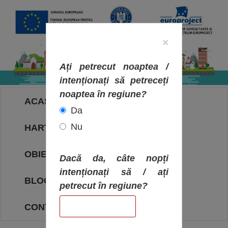
×
Ați petrecut noaptea /
intenționați să petreceți
noaptea în regiune?
ACASA
Da
Nu
HARTA OBIECTIVELOR
OBIECTIVE
Dacă da, câte nopți
intenționați să / ați
BLOG
petrecut în regiune?
CONTACT