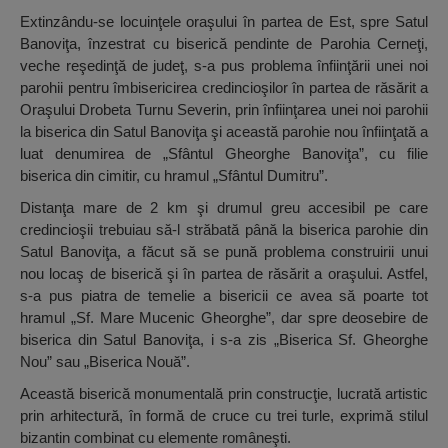
Extinzându-se locuinţele oraşului în partea de Est, spre Satul
Banoviţa, înzestrat cu biserică pendinte de Parohia Cerneţi,
veche reşedinţă de judeţ, s-a pus problema înfiinţării unei noi
parohii pentru îmbisericirea credincioşilor în partea de răsărit a
Oraşului Drobeta Turnu Severin, prin înfiinţarea unei noi parohii
la biserica din Satul Banoviţa şi această parohie nou înfiinţată a
luat denumirea de „Sfântul Gheorghe Banoviţa”, cu filie
biserica din cimitir, cu hramul „Sfântul Dumitru”.
Distanţa mare de 2 km şi drumul greu accesibil pe care
credincioşii trebuiau să-l străbată până la biserica parohie din
Satul Banoviţa, a făcut să se pună problema construirii unui
nou locaş de biserică şi în partea de răsărit a oraşului. Astfel,
s-a pus piatra de temelie a bisericii ce avea să poarte tot
hramul „Sf. Mare Mucenic Gheorghe”, dar spre deosebire de
biserica din Satul Banoviţa, i s-a zis „Biserica Sf. Gheorghe
Nou” sau „Biserica Nouă”.
Această biserică monumentală prin construcţie, lucrată artistic
prin arhitectură, în formă de cruce cu trei turle, exprimă stilul
bizantin combinat cu elemente româneşti.