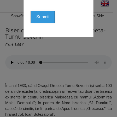
Show/Hide Left Side
Show/Hide Right Side
Biserica Sfântul Gheorghe, Drobeta-
Turnu Severin
Cod 1447
În anul 1933, când Oraşul Drobeta Turnu Severin îşi serba 100
de ani de existenţă, credincioşii săi frecventau doar trei biserici
existente: în centru biserica Maioreasa cu hramul „Adormirea
Maicii Domnului”; în partea de Nord biserica „Sf. Dumitru”,
capelă de cimitir, iar în partea de Apus biserica „Grecescu”, cu
hramul „Sf. Ioan Botezătorul”.