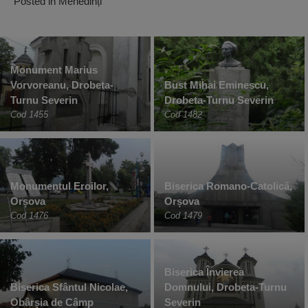
Posted in
Mehedinți
Monument Marius
Vorvoreanu, Drobeta-
Bust Mihai Eminescu,
Turnu Severin
Drobeta-Turnu Severin
Cod 1455
Cod 1482
Monumentul Eroilor,
Biserica Romano-Catolică,
Orșova
Orșova
Cod 1476
Cod 1479
Biserica Învierea
Biserica Sfântul Nicolae,
Domnului, Drobeta-Turnu
Obârșia de Câmp
Severin