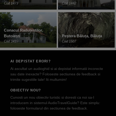
Cod 1473
Cod 1442
Conacul Raduțeștilor,
Butoiești
Peștera Băluța, Băluța
Cod 1419
Cod 1507
AI DEPISTAT ERORI?
Ai ascultat un audioghid si ai depistat informatii incorecte
sau date inexacte? Foloseste sectiunea de feedback si
trimite sugestiile tale! Iti multumim!
OBIECTIV NOU?
Cunosti un nou obiectiv turistic si doresti ca noi sa-l
introducem in sistemul AudioTravelGuide? Este simplu:
foloseste formularul din sectiunea de feedback.