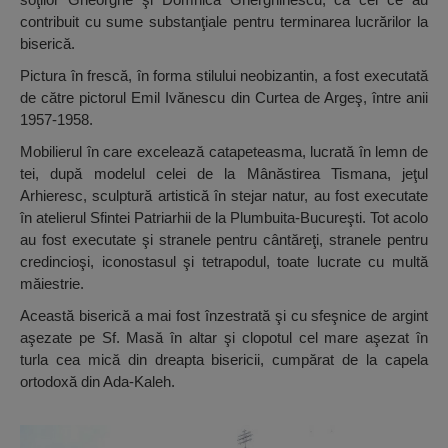
contribuit cu sume substanţiale pentru terminarea lucrărilor la
biserică.
Pictura în frescă, în forma stilului neobizantin, a fost executată
de către pictorul Emil Ivănescu din Curtea de Argeş, între anii
1957-1958.
Mobilierul în care excelează catapeteasma, lucrată în lemn de
tei, după modelul celei de la Mânăstirea Tismana, jeţul
Arhieresc, sculptură artistică în stejar natur, au fost executate
în atelierul Sfintei Patriarhii de la Plumbuita-Bucureşti. Tot acolo
au fost executate şi stranele pentru cântăreţi, stranele pentru
credincioşi, iconostasul şi tetrapodul, toate lucrate cu multă
măiestrie.
Această biserică a mai fost înzestrată şi cu sfeşnice de argint
aşezate pe Sf. Masă în altar şi clopotul cel mare aşezat în
turla cea mică din dreapta bisericii, cumpărat de la capela
ortodoxă din Ada-Kaleh.