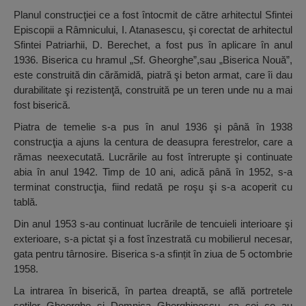
Planul construcţiei ce a fost întocmit de către arhitectul Sfintei
Episcopii a Râmnicului, I. Atanasescu, şi corectat de arhitectul
Sfintei Patriarhii, D. Berechet, a fost pus în aplicare în anul
1936. Biserica cu hramul „Sf. Gheorghe”,sau „Biserica Nouă”,
este construită din cărămidă, piatră şi beton armat, care îi dau
durabilitate şi rezistenţă, construită pe un teren unde nu a mai
fost biserică.
Piatra de temelie s-a pus în anul 1936 şi până în 1938
construcţia a ajuns la centura de deasupra ferestrelor, care a
rămas neexecutată. Lucrările au fost întrerupte şi continuate
abia în anul 1942. Timp de 10 ani, adică până în 1952, s-a
terminat construcţia, fiind redată pe roşu şi s-a acoperit cu
tablă.
Din anul 1953 s-au continuat lucrările de tencuieli interioare şi
exterioare, s-a pictat şi a fost înzestrată cu mobilierul necesar,
gata pentru târnosire. Biserica s-a sfințit în ziua de 5 octombrie
1958.
La intrarea în biserică, în partea dreaptă, se află portretele
soţilor Gheorghe şi Domnica Gherghinescu, ca cei ce au