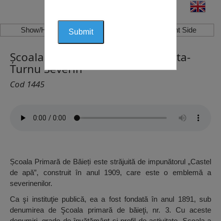
Show/Hide Left Side
Show/Hide Right Side
Școala Primară de Băieți, Drobeta-
Turnu Severin
Cod 1445
Școala Primară de Băieți este străjuită de impunătorul „Castel
de apă”, construit în anul 1909, care este o emblemă a
severinenilor.
Ca şi instituţie publică, ea a fost fondată în anul 1891, sub
denumirea de Şcoala primară de băieţi, nr. 3. Cu aceste
denumiri, grade de învăţământ şi profil de activitate, Şcoala a