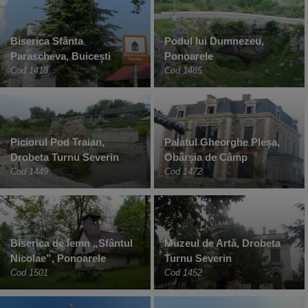
Biserica Sfânta
Podul lui Dumnezeu,
Parascheva, Buicești
Ponoarele
Cod 1418
Cod 1485
Piciorul Pod Traian,
Palatul Gheorghe Pleșa,
Drobeta Turnu Severin
Obârșia de Câmp
Cod 1449
Cod 1472
Biserica de lemn „Sfântul
Muzeul de Artă, Drobeta
Nicolae”, Ponoarele
Turnu Severin
Cod 1501
Cod 1452