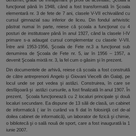
funcţionat până în 1948, când a fost transformată în Şcoala
elementară nr. 3 de fete de 7 ani, clasele V-VII echivalând cu
cursul gimnazial sau inferior de liceu. Din fondul arhivistic
păstrat numai în parte, reiese că şcoala a funcţionat cu 4
posturi de institutoare până în anul 1927, când la clasele I-IV
primare s-a adaugat cursul complementar cu clasele V-VII.
Între anii 1953-1956, Şcoala de Fete nr.3 a funcţionat sub
denumirea de Şcoala de Fete nr. 5, iar în 1956 – 1957, a
devenit Şcoala mixtă nr. 3, la fel cum o găsim şi în prezent.
Din documentele de arhivă, reiese că școala a fost construită
de către antreprenorii Angelo şi Giovani Viecelli din Galaţi, pe
locul unde se pot vedea şi astăzi. Construirea, în care se
desfăşoară şi astăzi cursurile, a fost finalizată în anul 1907. În
prezent, Şcoala funcţionează cu 2 localuri principale şi două
localuri secundare. Ea dispune de 13 săli de clasă, un cabinet
de informatică ( iar în curând va fi dat în folosinţă cel de-al
doilea cabinet de informatică), un laborator de fizică şi chimie,
o bibliotecă şi o sală nouă de sport, care a fost inaugurată la 1
iunie 2007.