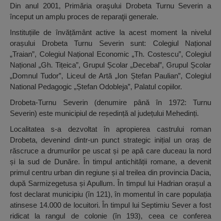
Din anul 2001, Primăria oraşului Drobeta Turnu Severin a
început un amplu proces de reparaţii generale.
Instituțiile de învățământ active la acest moment la nivelul
orașului Drobeta Turnu Severin sunt: Colegiul Național
„Traian”, Colegiul Național Economic „Th. Costescu”, Colegiul
Național „Gh. Tițeica”, Grupul Școlar „Decebal”, Grupul Școlar
„Domnul Tudor”, Liceul de Artă „Ion Ștefan Paulian”, Colegiul
National Pedagogic „Ștefan Odobleja”, Palatul copiilor.
Drobeta-Turnu Severin (denumire până în 1972: Turnu
Severin) este municipiul de reședință al județului Mehedinți.
Localitatea s-a dezvoltat în apropierea castrului roman
Drobeta, devenind dintr-un punct strategic inițial un oraș de
răscruce a drumurilor pe uscat și pe apă care duceau la nord
și la sud de Dunăre. În timpul antichității romane, a devenit
primul centru urban din regiune și al treilea din provincia Dacia,
după Sarmizegetusa și Apullum. În timpul lui Hadrian orașul a
fost declarat municipiu (în 121), în momentul în care populația
atinsese 14.000 de locuitori. În timpul lui Septimiu Sever a fost
ridicat la rangul de colonie (în 193), ceea ce conferea