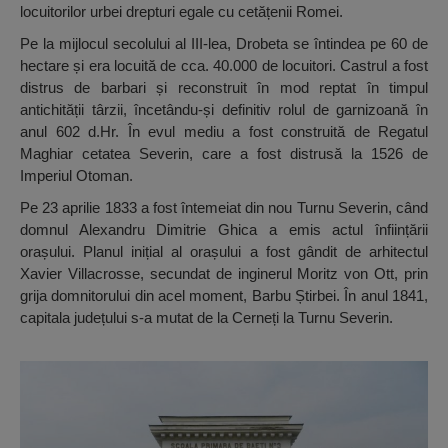
locuitorilor urbei drepturi egale cu cetățenii Romei.
Pe la mijlocul secolului al III-lea, Drobeta se întindea pe 60 de
hectare și era locuită de cca. 40.000 de locuitori. Castrul a fost
distrus de barbari și reconstruit în mod reptat în timpul
antichității târzii, încetându-și definitiv rolul de garnizoană în
anul 602 d.Hr. În evul mediu a fost construită de Regatul
Maghiar cetatea Severin, care a fost distrusă la 1526 de
Imperiul Otoman.
Pe 23 aprilie 1833 a fost întemeiat din nou Turnu Severin, când
domnul Alexandru Dimitrie Ghica a emis actul înființării
orașului. Planul inițial al orașului a fost gândit de arhitectul
Xavier Villacrosse, secundat de inginerul Moritz von Ott, prin
grija domnitorului din acel moment, Barbu Știrbei. În anul 1841,
capitala județului s-a mutat de la Cerneți la Turnu Severin.