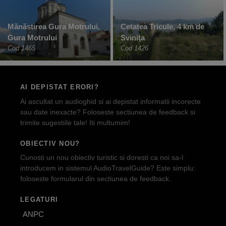
Mănăstirea Gura Motrului,
Cetatea Tricule, 4 km de
Gura Motrului
Sviniţa
Cod 1465
Cod 1426
AI DEPISTAT ERORI?
Ai ascultat un audioghid si ai depistat informatii incorecte
sau date inexacte? Foloseste sectiunea de feedback si
trimite sugestiile tale! Iti multumim!
OBIECTIV NOU?
Cunosti un nou obiectiv turistic si doresti ca noi sa-l
introducem in sistemul AudioTravelGuide? Este simplu:
foloseste formularul din sectiunea de feedback.
LEGATURI
ANPC