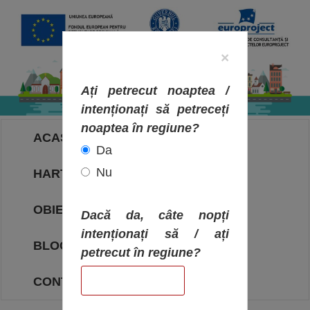
×
Ați petrecut noaptea /
intenționați să petreceți
noaptea în regiune?
ACASA
Da
Nu
HARTA OBIECTIVELOR
OBIECTIVE
Dacă da, câte nopți
intenționați să / ați
BLOG
petrecut în regiune?
CONTACT