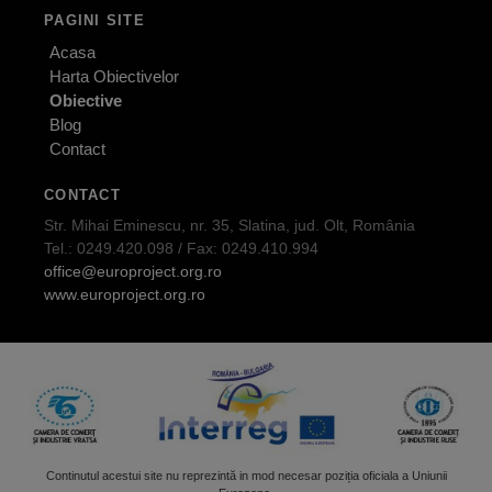
PAGINI SITE
Acasa
Harta Obiectivelor
Obiective
Blog
Contact
CONTACT
Str. Mihai Eminescu, nr. 35, Slatina, jud. Olt, România
Tel.: 0249.420.098 / Fax: 0249.410.994
office@europroject.org.ro
www.europroject.org.ro
Continutul acestui site nu reprezintă in mod necesar poziția oficiala a Uniunii