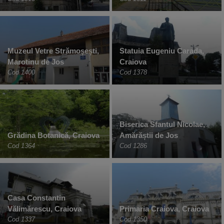
Muzeul Vetre Strămoșești,
Statuia Eugeniu Carada,
Marotinu de Jos
Craiova
Cod 1400
Cod 1378
Biserica Sfantul Nicolae,
Grădina Botanică, Craiova
Amărăștii de Jos
Cod 1364
Cod 1286
Casa Constantin
Vălimărescu, Craiova
Primaria Craiova, Craiova
Cod 1337
Cod 1350