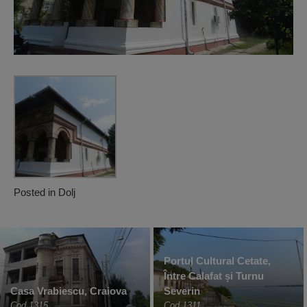
Posted in
Dolj
Portul Cultural Cetate,
Între Calafat și Turnu
Casa Vrabiescu, Craiova
Severin
Cod 1315
Cod 1311