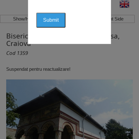
Show/Hide Left Side
Show/Hide Right Side
Biserica Sfantul Nicolae Brandusa,
Craiova
Cod 1359
Suspendat pentru reactualizare!