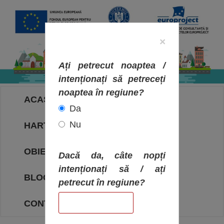
×
Ați petrecut noaptea /
intenționați să petreceți
noaptea în regiune?
ACASA
Da
Nu
HARTA OBIECTIVELOR
OBIECTIVE
Dacă da, câte nopți
intenționați să / ați
BLOG
petrecut în regiune?
CONTACT