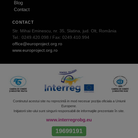
Blog
Contact
CONTACT
Str. Mihai Eminescu, nr. 35, Slatina, jud. Olt, România
Tel.: 0249.420.098 / Fax: 0249.410.994
office@europroject.org.ro
www.europroject.org.ro
Continutul acestui site nu reprezintă in mod necesar poziția oficiala a Uniunii
Europene.
Iniţiatorii site-ului sunt singurii responsabili de informaţiile prezentate în site.
www.interregrobg.eu
19699191