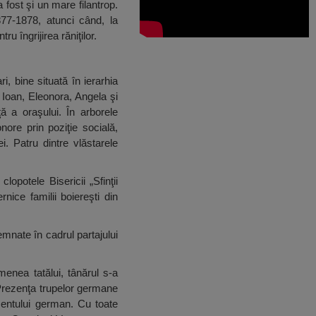
 fost şi un mare filantrop.
77-1878, atunci când, la
u îngrijirea răniţilor.
, bine situată în ierarhia
, Ioan, Eleonora, Angela şi
ă a oraşului. În arborele
re prin poziţie socială,
i. Patru dintre vlăstarele
lopotele Bisericii „Sfinţii
ice familii boiereşti din
mnate în cadrul partajului
menea tatălui, tânărul s-a
. Prezenţa trupelor germane
entului german. Cu toate