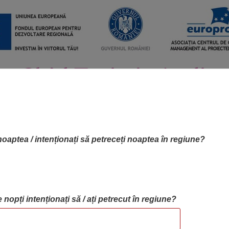
noaptea / intenționați să petreceți noaptea în regiune?
 nopți intenționați să / ați petrecut în regiune?
RTA OBIECTIVELOR
OBIECTIVE
BLOG