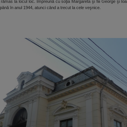
 rămas la locul loc. Împreună cu soţia Margareta şi fiii George şi Io
ână în anul 1944, atunci când a trecut la cele veşnice.