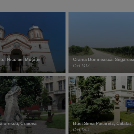
tul Nicolae, Moțăței
Crama Domnească, Segarce
Cod 1413
Maiorescu, Craiova
Bust Sima Pasaretz, Calafat
Cod 1304