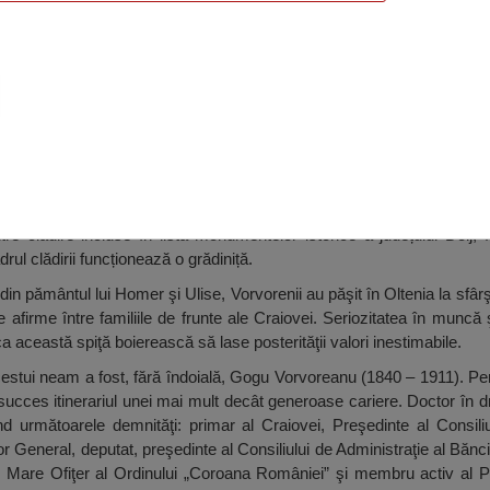
raiova
 clădire incluse în lista monumentelor istorice a județului Dolj, fii
drul clădirii funcționează o grădiniță.
n pământul lui Homer şi Ulise, Vorvorenii au păşit în Oltenia la sfârşit
e afirme între familiile de frunte ale Craiovei. Seriozitatea în muncă
ca această spiţă boierească să lase posterităţii valori inestimabile.
cestui neam a fost, fără îndoială, Gogu Vorvoreanu (1840 – 1911). Pe
ucces itinerariul unei mai mult decât generoase cariere. Doctor în dr
rând următoarele demnităţi: primar al Craiovei, Preşedinte al Consi
r General, deputat, preşedinte al Consiliului de Administraţie al Băn
 Mare Ofiţer al Ordinului „Coroana României” şi membru activ al Par