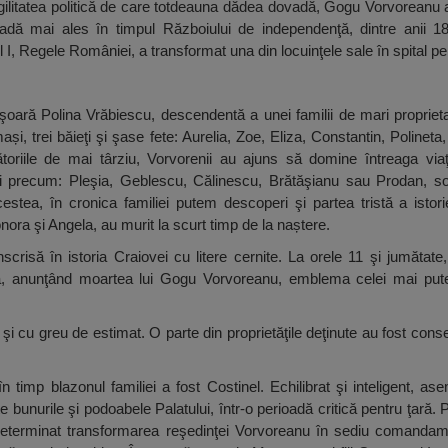
i agilitatea politică de care totdeauna dădea dovadă, Gogu Vorvoreanu a
adă mai ales în timpul Războiului de independenţă, dintre anii 18
I, Regele României, a transformat una din locuinţele sale în spital pentr
oară Polina Vrăbiescu, descendentă a unei familii de mari proprietari
i, trei băieţi şi şase fete: Aurelia, Zoe, Eliza, Constantin, Polineta
oriile de mai târziu, Vorvorenii au ajuns să domine întreaga viaţ
 precum: Pleşia, Geblescu, Călinescu, Brătăşianu sau Prodan, sono
stea, în cronica familiei putem descoperi şi partea tristă a istorie
nora şi Angela, au murit la scurt timp de la naștere.
crisă în istoria Craiovei cu litere cernite. La orele 11 şi jumătate, c
, anunţând moartea lui Gogu Vorvoreanu, emblema celei mai putern
i cu greu de estimat. O parte din proprietăţile deţinute au fost conse
 timp blazonul familiei a fost Costinel. Echilibrat şi inteligent, ase
te bunurile şi podoabele Palatului, într-o perioadă critică pentru ţară
determinat transformarea reşedinţei Vorvoreanu în sediu comandam