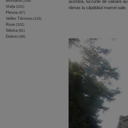
Montana
(108)
acestea, lucrurile de valoare au
Vrața
(101)
rămas la căpătâiul mamei sale, p
Plevna
(87)
Veliko Tărnovo
(116)
Ruse
(102)
Silistra
(81)
Dobrici
(96)