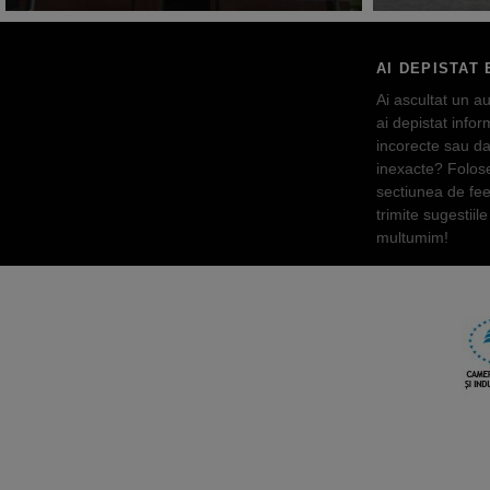
AI DEPISTAT 
Ai ascultat un au
ai depistat inform
incorecte sau da
inexacte? Folos
sectiunea de fe
trimite sugestiile 
multumim!