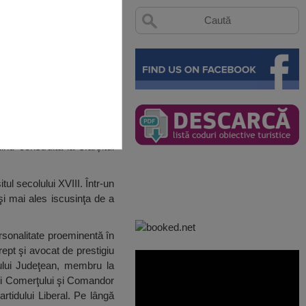
nd construită la sfârșitul
ul secolului XVIII. Într-un
 şi mai ales iscusinţa de a
rsonalitate proeminentă în
ept şi avocat de prestigiu
liului Judeţean, membru la
cii Comerţului şi Comandor
tidului Liberal. Pe lângă