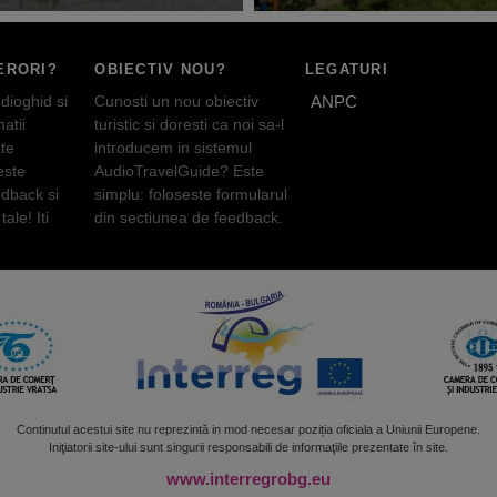
ERORI?
OBIECTIV NOU?
LEGATURI
dioghid si
Cunosti un nou obiectiv
ANPC
atii
turistic si doresti ca noi sa-l
te
introducem in sistemul
este
AudioTravelGuide? Este
edback si
simplu: foloseste formularul
tale! Iti
din sectiunea de feedback.
Continutul acestui site nu reprezintă in mod necesar poziția oficiala a Uniunii Europene.
Iniţiatorii site-ului sunt singurii responsabili de informaţiile prezentate în site.
www.interregrobg.eu