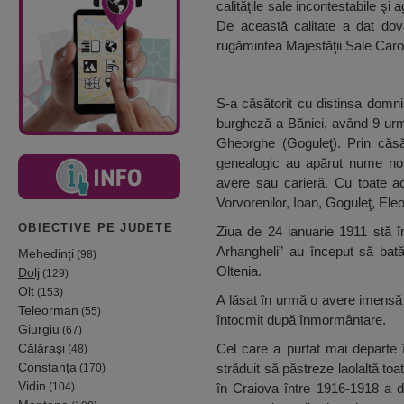
calităţile sale incontestabile ş
De această calitate a dat dov
rugămintea Majestăţii Sale Carol 
S-a căsătorit cu distinsa domniş
burgheză a Băniei, având 9 urmaș
Gheorghe (Goguleţ). Prin căsăt
genealogic au apărut nume noi
avere sau carieră. Cu toate ace
Vorvorenilor, Ioan, Goguleţ, Eleo
OBIECTIVE PE JUDETE
Ziua de 24 ianuarie 1911 stă îns
Arhangheli” au început să bată
Mehedinți
(98)
Oltenia.
Dolj
(129)
Olt
(153)
A lăsat în urmă o avere imensă ş
Teleorman
(55)
întocmit după înmormântare.
Giurgiu
(67)
Călărași
Cel care a purtat mai departe în
(48)
Constanța
străduit să păstreze laolaltă toa
(170)
Vidin
(104)
în Craiova între 1916-1918 a 