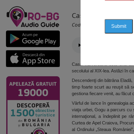
Casa Vârvoreanu, C
Cod 1323
Casa Vârvoreanu este una dintre
secolului al XIX-lea. Astăzi în ca
Descendenţi din bătrâna Eladă, di
timp foarte scurt au reuşit să s
gestiona fiecare venit, au făcut 
Vârful de lance în genealogia a
viaţa urbei, Gogu a parcurs cu s
internaţional, a îndeplinit pe 
Curtea de Apel Craiova, Procuro
al Ordinului „Steaua României”,