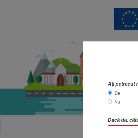
Ați petrecut 
Da
Nu
Dacă da, câte
ACASA
HA