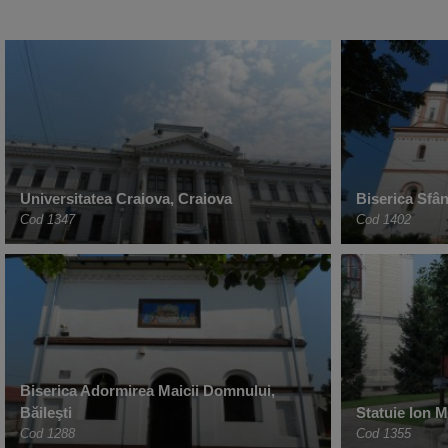
Universitatea Craiova, Craiova
Biserica Sfân
Cod 1347
Cod 1402
Biserica Adormirea Maicii Domnului,
Băileşti
Statuie Ion 
Cod 1288
Cod 1355