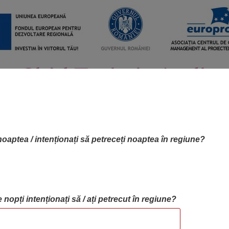
noaptea / intenționați să petreceți noaptea în regiune?
 nopți intenționați să / ați petrecut în regiune?
RTA OBIECTIVELOR
OBIECTIVE
BLOG