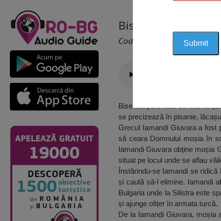
Biserica Sfântul Nic
Cod 1622
Biserica parohială cu hramul „Sf
se precizează în pisanie, lăcașu
Grecul Iamandi Giuvara a fost p
să ceara Domnului moșia în schi
Iamandi Giuvara obține moșia Giu
situat pe locul unde se aflau văil
Înstărindu-se Iamandi se ridică 
și caută să-l elimine. Iamandi 
Bulgaria unde la Silistra este sp
și ajunge ofițer în armata turcă.
De la Iamandi Giuvara, moșia a 