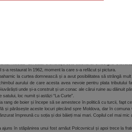
olae, Giuvărăști
ântul Nicolae“ din satul Giuvărăști este ctitoria lui Gheorghe Giuvar
l s-a restaurat în 1962, moment la care s-a refăcut și pictura.
aharnic la curtea domnească și a avut posibilitatea să strângă mult
mbul aurului de care acesta avea nevoie pentru plata tributului faț
vărăști unde și-a construit și un conac ale cărui ruine au dăinuit pâ
e satului, loc numit și astăzi “La Curte”.
la rang de boier și începe să se amestece în politică cu turcii, fapt 
află și părăsește aceste locuri plecând spre Moldova, dar în comuna 
ânzurat împreună cu soția și doi băieți mai mari. Copilul cel mai mic al 
ajuns în stăpânirea unui fost arnăut Polcovnicul și apoi trece la fra