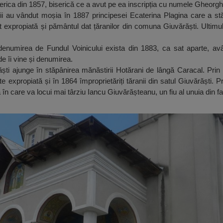
serica din 1857, biserică ce a avut pe ea inscripția cu numele Gheorg
 au vândut moșia în 1887 principesei Ecaterina Plagina care a stăp
 expropiată și pământul dat țăranilor din comuna Giuvărăști. Ultimu
enumirea de Fundul Voinicului exista din 1883, ca sat aparte, avâ
e îi vine și denumirea.
ti ajunge în stăpânirea mănăstirii Hotărani de lângă Caracal. Prin l
 expropiată și în 1864 împroprietăriți tăranii din satul Giuvărăști. Pr
 în care va locui mai târziu Iancu Giuvărășteanu, un fiu al unuia din f