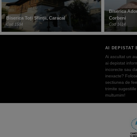
Biserica Ado
Biserica Toți Sfinții, Caracal
Corbeni
Cod 1584
Cod 1614
AI DEPISTAT 
Ai ascultat un au
ai depistat inform
incorecte sau da
inexacte? Folos
sectiunea de fe
trimite sugestiile 
multumim!