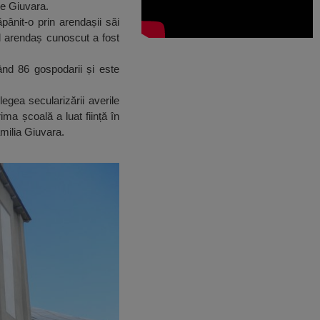
he Giuvara.
ânit-o prin arendașii săi
l arendaș cunoscut a fost
nd 86 gospodarii și este
egea secularizării averile
ima școală a luat ființă în
amilia Giuvara.