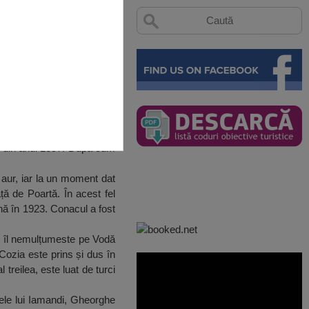
a, din anul 1857. După cum
 aur, iar la un moment dat
ă de Poartă. În acest fel
nă în 1923. Conacul a fost
ce îl nemulțumeste pe Vodă
Cozia este prins și dus în
treilea, este luat de turci
tele lui Iamandi, Gheorghe