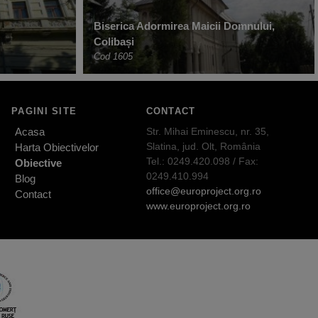
Biserica Adormirea Maicii Domnului,
Colibași
Cod 1605
PAGINI SITE
CONTACT
Acasa
Str. Mihai Eminescu, nr. 35,
Slatina, jud. Olt, România
Harta Obiectivelor
Tel.: 0249.420.098 / Fax:
Obiective
0249.410.994
Blog
office@europroject.org.ro
Contact
www.europroject.org.ro