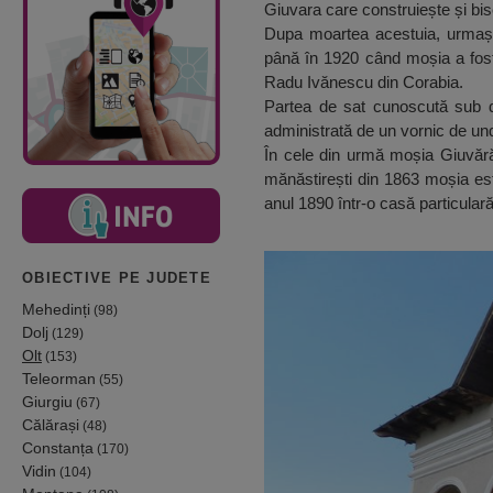
Giuvara care construiește și bi
Dupa moartea acestuia, urmașii
până în 1920 când moșia a fost
Radu Ivănescu din Corabia.
Partea de sat cunoscută sub d
administrată de un vornic de und
În cele din urmă moșia Giuvărăș
mănăstirești din 1863 moșia este
anul 1890 într-o casă particulară
OBIECTIVE PE JUDETE
Mehedinți
(98)
Dolj
(129)
Olt
(153)
Teleorman
(55)
Giurgiu
(67)
Călărași
(48)
Constanța
(170)
Vidin
(104)