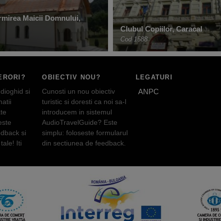
rmirea Maicii Domnului,
Clubul Copiilor, Caracal
Cod 1588
ERORI?
OBIECTIV NOU?
LEGATURI
dioghid si
Cunosti un nou obiectiv
ANPC
atii
turistic si doresti ca noi sa-l
te
introducem in sistemul
este
AudioTravelGuide? Este
edback si
simplu: foloseste formularul
tale! Iti
din sectiunea de feedback.