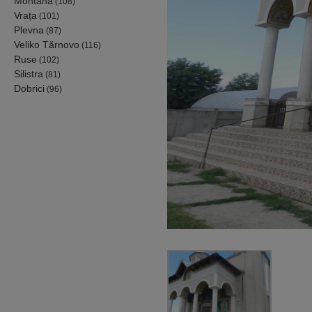
Montana
(108)
Vrața
(101)
Plevna
(87)
Veliko Tărnovo
(116)
Ruse
(102)
Silistra
(81)
Dobrici
(96)