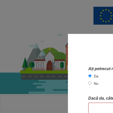
Ați petrecut 
Da
Nu
Dacă da, câte
ACASA
HA