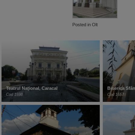
Posted in
Olt
Teatrul Național, Caracal
Biserica Sfân
Cod 1598
Cod 1657