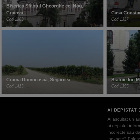
Biserica Sfântul Gheorghe cel Nou,
Craiova
Casa Constan
Cod 1383
Cod 1337
Crama Domnească, Segarcea
Statuie Ion 
Cod 1413
Cod 1355
AI DEPISTAT 
Ai ascultat un au
ai depistat inform
incorecte sau da
inexacte? Folos