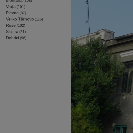
Montana
(108)
Vrața
(101)
Plevna
(87)
Veliko Tărnovo
(116)
Ruse
(102)
Silistra
(81)
Dobrici
(96)