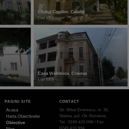
Clubul Copiilor, Calafat
Cod 1301
Casa Vrabiescu, Craiova
Cod 1315
PAGINI SITE
CONTACT
Acasa
Str. Mihai Eminescu, nr. 35,
Slatina, jud. Olt, România
Harta Obiectivelor
Tel.: 0249.420.098 / Fax:
Obiective
0249.410.994
Blog