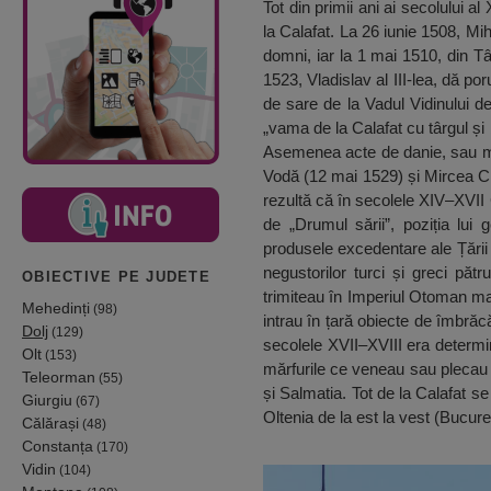
Tot din primii ani ai secolului 
la Calafat. La 26 iunie 1508, Mi
domni, iar la 1 mai 1510, din T
1523, Vladislav al III-lea, dă p
de sare de la Vadul Vidinului de
„vama de la Calafat cu târgul și 
Asemenea acte de danie, sau mai
Vodă (12 mai 1529) și Mircea Cio
rezultă că în secolele XIV–XVII
de „Drumul sării”, poziția lui 
produsele excedentare ale Țării 
negustorilor turci și greci pă
OBIECTIVE PE JUDETE
trimiteau în Imperiul Otoman mari
Mehedinți
(98)
intrau în țară obiecte de îmbrăc
Dolj
(129)
secolele XVII–XVIII era determin
Olt
(153)
mărfurile ce veneau sau plecau d
Teleorman
(55)
și Salmatia. Tot de la Calafat s
Giurgiu
(67)
Oltenia de la est la vest (Bucure
Călărași
(48)
Constanța
(170)
Vidin
(104)