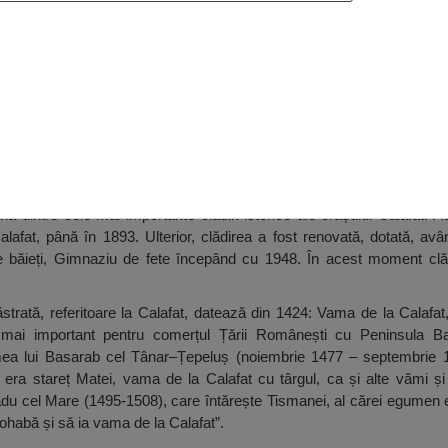
adis, Calafat
 dintre cele mai importante clădiri istorice ale orașului Calafat. Ac
alafat, până în 1893. Ulterior, clădirea a fost renovată, dotată, avâ
e băieți, Gimnaziu de fete începând cu 1948. În acest moment clă
trată, referitoare la Calafat, datează din 1424: Vama de la Calafat
 mai important pentru comerțul Țării Românești cu Peninsula Ba
a lui Basarab cel Tânar–Țepeluș (noiembrie 1477 – septembrie 147
era stareț Matei, vama de la Calafat cu târgul, ca și alte vămi și 
adu cel Mare (1495-1508), care întărește Tismanei, al cărei egumen 
 ohabă și să ia vama de la Calafat”.