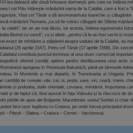
al XVI-lea datează alte două hrisoave domnești, prin care se întărea 
hnea I cel Rău întărește mănăstirii vama de la Calafat, care a fost a T
ârgoviște, Vlad cel Tânăr o dă ieromonarhului Ioanichie și călugărilo
oruncă mănăstirii Tismana „ca să fie volnici călugarii din Sfânta mănă
 la valahi”, iar un an mai târziu, tot acesta, întărea egumenului Istra
balta Bistreț cu vamă”, ca și altele, „pentru că le-au fost vechi și moșt
 exact de reîntărire a stăpânirii asupra vadului de la Calafat, au ma
banul (26 aprilie 1547), Petru cel Tânăr (17 aprilie 1568). Din cerce
 Calafatul constituia punctul terminus al unui drum comercial importa
geografică oferind condiții optime pentru desfășurarea unui activ c
Românești ajungeau în Peninsula Balcanică, până pe țărmurile Adriatici
trundeau în Muntenia și mai departe, în Transilvania și Ungaria. P
 cantități de cereale, vite, cai, oi, pește, sare, vin, ceară, miere, ch
ăminte și podoaba, stafe orientale, covoare, mirodenii. Importanța car
ată și de faptul că, fiind așezat în fața Vidinului și la răscruce de d
in părțile de apus ale Bulgariei, Macedoniei, vestul Serbiei și chiar
e putea face ușor legătura cu Craiova, pe unde trecea principalul dru
ști – Pitești – Slatina – Craiova – Cernet – Varciorova).