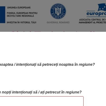
noaptea / intenționați să petreceți noaptea în regiune?
 nopți intenționați să / ați petrecut în regiune?
RTA OBIECTIVELOR
OBIECTIVE
BLOG