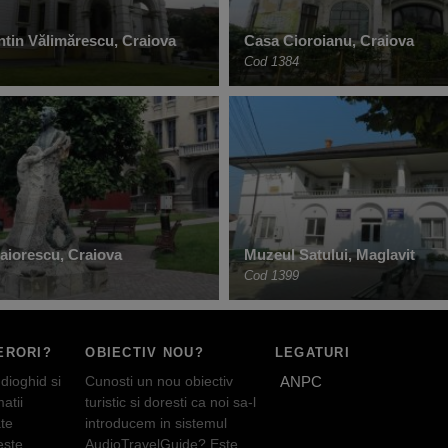
tin Vălimărescu, Craiova
Casa Cioroianu, Craiova
Cod 1384
Maiorescu, Craiova
Muzeul Satului, Maglavit
Cod 1399
ERORI?
OBIECTIV NOU?
LEGATURI
dioghid si
Cunosti un nou obiectiv
ANPC
atii
turistic si doresti ca noi sa-l
te
introducem in sistemul
este
AudioTravelGuide? Este