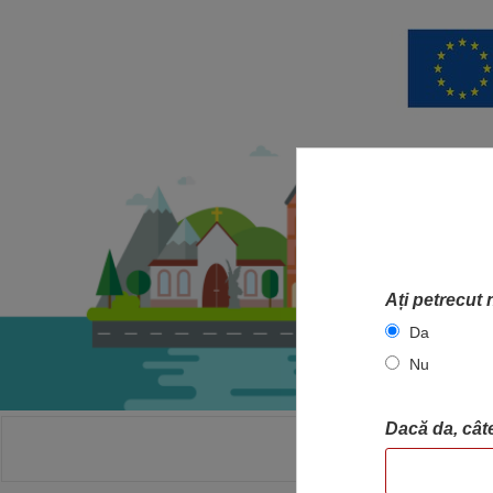
Ați petrecut 
Da
Nu
Dacă da, câte
ACASA
HA