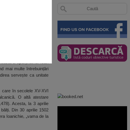
easta a aparținut lui Ioan
nd mai multe întrebuințări
direa servește ca unitate
, care în secolele XV-XVI
lcanică. O altă atestare
8). Acesta, la 3 aprilie
bălți. Din 30 aprilie 1502
era Ioanichie, „vama de la