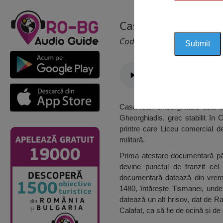
Casa Ioan Gheorghi
Cod 1300
Casa Ioan Gheorghiadis este una
Gheorghiadis, grec stabilit în C
printre care Liceu comercial d
militară.
Prima atestare documentară păs
devine punctul de tranzit cel
documentară datează din vreme
1480, întărește Tismanei, unde 
datează un alt hrisov, dat de R
Calafat, ca să fie de ocină și de