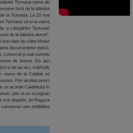
mănăstirii Tismana vama de
ismanei încă de la bătrânii
r de la Tismana. La 10 mai
stire Tismana să-și ia vama
tie și călugărilor Tismanei
eniri de la bătrânii domni”.
i fost date de către Moise
tarea documentelor epocii,
nt, cunoscut și sub numele
omerț de tranzit. De aici
i și tot pe aici, mărfurile
rin vama de la Calafat se
erestea. Prin același punct
e se acorda Calafatului în
rumuri, prin el se scurgeau
 de mai departe, ăn Ragusa
m comercial care străbătea