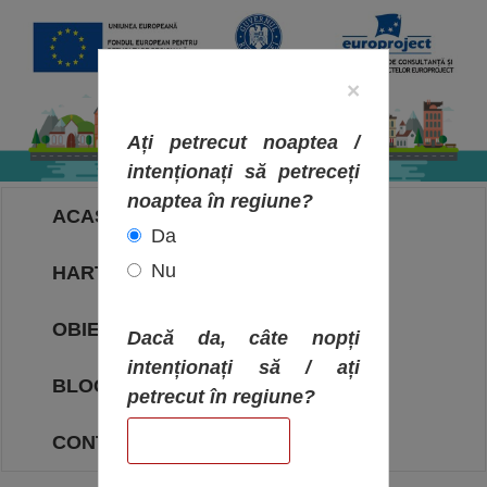
×
Ați petrecut noaptea /
intenționați să petreceți
noaptea în regiune?
ACASA
Da
Nu
HARTA OBIECTIVELOR
OBIECTIVE
Dacă da, câte nopți
intenționați să / ați
BLOG
petrecut în regiune?
CONTACT