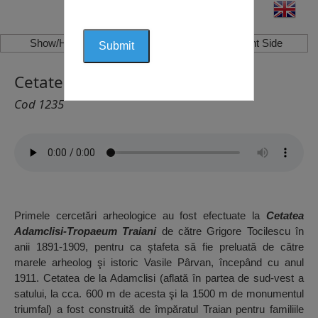
Show/Hide Left Side
Show/Hide Right Side
Cetatea Adamclisi, Adamclisi
Cod 1235
Primele cercetări arheologice au fost efectuate la
Cetatea
Adamclisi-Tropaeum Traiani
de către
Grigore Tocilescu în
anii 1891-1909, pentru ca ştafeta să fie preluată de către
marele arheolog şi istoric Vasile Pârvan, începând cu anul
1911. Cetatea de la Adamclisi (aflată în partea de sud-vest a
satului, la cca. 600 m de acesta şi la 1500 m de monumentul
triumfal) a fost construită de împăratul Traian pentru familiile