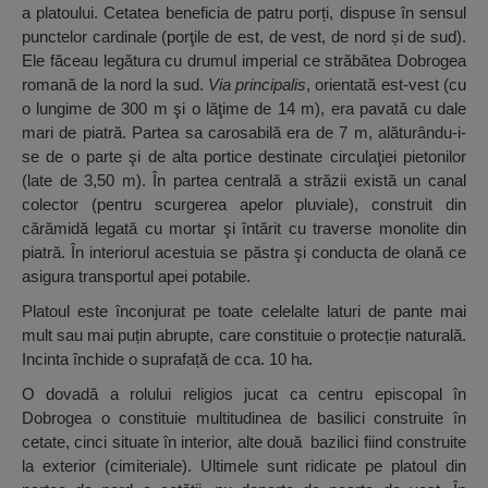
a platoului. Cetatea beneficia de patru porți, dispuse în sensul
punctelor cardinale (porţile de est, de vest, de nord și de sud).
Ele făceau legătura cu drumul imperial ce străbătea Dobrogea
romană de la nord la sud.
Via principalis
, orientată est-vest (cu
o lungime de 300 m şi o lăţime de 14 m), era pavată cu dale
mari de piatră. Partea sa carosabilă era de 7 m, alăturându-i-
se de o parte şi de alta portice destinate circulaţiei pietonilor
(late de 3,50 m). În partea centrală a străzii există un canal
colector (pentru scurgerea apelor pluviale), construit din
cărămidă legată cu mortar şi întărit cu traverse monolite din
piatră. În interiorul acestuia se păstra şi conducta de olană ce
asigura transportul apei potabile.
Platoul este înconjurat pe toate celelalte laturi de pante mai
mult sau mai puțin abrupte, care constituie o protecție naturală.
Incinta închide o suprafață de cca. 10 ha.
O dovadă a rolului religios jucat ca centru episcopal în
Dobrogea o constituie multitudinea de basilici construite în
cetate, cinci situate în interior, alte două bazilici fiind construite
la exterior (cimiteriale). Ultimele sunt ridicate pe platoul din