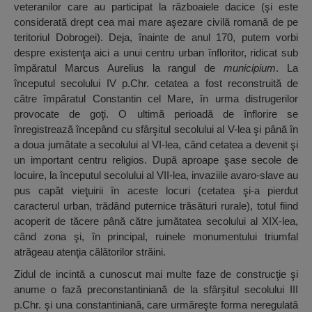
veteranilor care au participat la războaiele dacice (şi este
considerată drept cea mai mare aşezare civilă romană de pe
teritoriul Dobrogei). Deja, înainte de anul 170, putem vorbi
despre existenţa aici a unui centru urban înfloritor, ridicat sub
împăratul Marcus Aurelius la rangul de
municipium
. La
începutul secolului IV p.Chr. cetatea a fost reconstruită de
către împăratul Constantin cel Mare, în urma distrugerilor
provocate de goţi. O ultimă perioadă de înflorire se
înregistrează începând cu sfârşitul secolului al V-lea şi până în
a doua jumătate a secolului al VI-lea, când cetatea a devenit şi
un important centru religios. După aproape şase secole de
locuire, la începutul secolului al VII-lea, invaziile avaro-slave au
pus capăt vieţuirii în aceste locuri (cetatea şi-a pierdut
caracterul urban, trădând puternice trăsături rurale), totul fiind
acoperit de tăcere până către jumătatea secolului al XIX-lea,
când zona şi, în principal, ruinele monumentului triumfal
atrăgeau atenţia călătorilor străini.
Zidul de incintă a cunoscut mai multe faze de construcţie şi
anume o fază preconstantiniană de la sfârşitul secolului III
p.Chr. şi una constantiniană, care urmăreşte forma neregulată