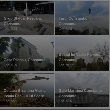
Grup Statuar Pescarii,
Farul Constanța,
Constanța
Constanța
Cod 1133
Cod 1125
Bustul lui Vasile Pârvan,
Casa Pilescu, Constanța
Constanța
Cod 1109
Cod 1093
Cetatea Bizantina Vicina,
Gara Maritimă Constanța,
Insula Păcuiul lui Soare
Constanța
Cod 1229
Cod 1130