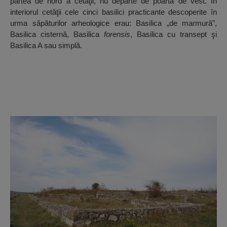
partea de nord a cetăţii, nu departe de poarta de vest. În
interiorul cetăţii cele cinci basilici practicante descoperite în
urma săpăturilor arheologice erau: Basilica „de marmură”,
Basilica cisternă, Basilica
forensis
, Basilica cu transept şi
Basilica A sau simplă.