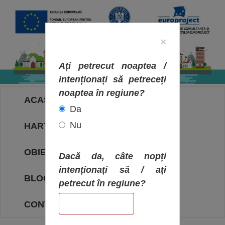
×
Ați petrecut noaptea /
intenționați să petreceți
noaptea în regiune?
ACASA
Da
Nu
HARTA OBIECTIVELOR
OBIECTIVE
Dacă da, câte nopți
intenționați să / ați
BLOG
petrecut în regiune?
CONTACT