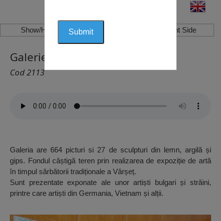
Show/Hide Left Side
Show/Hide Right Side
Galerie de Artă, Varshets
Cod 2113
Galeria are 664 picturi si 27 de sculpturi din lemn, argilă și
gips. Fondul câștigă teren prin realizarea de expoziție de artă
în timpul sărbătorii tradiționale a Vârșeț.
Sunt prezentate exponate ale unor artiști bulgari și străini,
printre care artiști din Germania, Vietnam și alții.