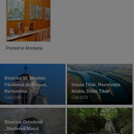
Posted in
Montana
Biserica Sf. Nicolae
Făcătorul de Minuni,
Insula Țibăr, Rezervația
Berkovitsa
Ibisha, Dolni Țibăr
Cod 2156
Cod 2133
Biserica Ortodoxă
„Nașterea Maicii