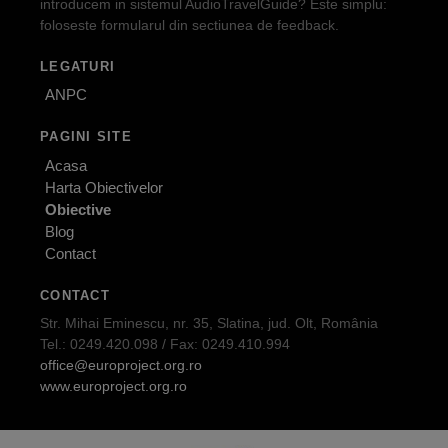
introducem in sistemul AudioTravelGuide? Este simplu:
foloseste formularul din sectiunea de feedback.
LEGATURI
ANPC
PAGINI SITE
Acasa
Harta Obiectivelor
Obiective
Blog
Contact
CONTACT
Str. Mihai Eminescu, nr. 35, Slatina, jud. Olt, România
Tel.: 0249.420.098 / Fax: 0249.410.994
office@europroject.org.ro
www.europroject.org.ro