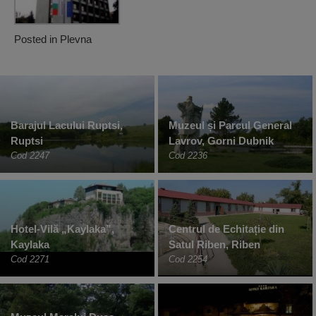
Posted in
Plevna
Barajul Lacului Ruptsi,
Muzeul și Parcul General
Ruptsi
Lavrov, Gorni Dubnik
Cod 2247
Cod 2236
Hotel-Vilă „Kaylaka”,
Centrul de Echitație din
Kaylaka
Satul Riben, Riben
Cod 2271
Cod 2254