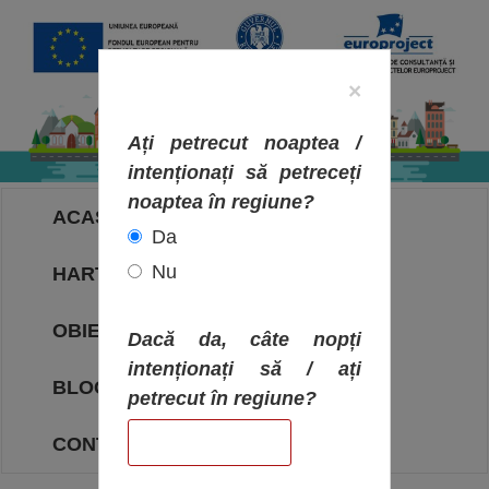
×
Ați petrecut noaptea /
intenționați să petreceți
noaptea în regiune?
ACASA
Da
Nu
HARTA OBIECTIVELOR
OBIECTIVE
Dacă da, câte nopți
intenționați să / ați
BLOG
petrecut în regiune?
CONTACT