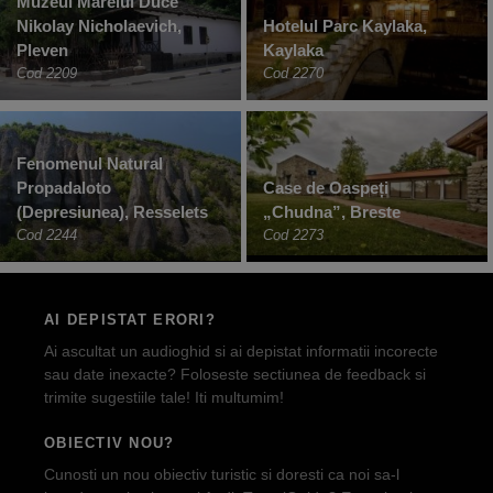
Muzeul Marelui Duce
Nikolay Nicholaevich,
Hotelul Parc Kaylaka,
Pleven
Kaylaka
Cod 2209
Cod 2270
Fenomenul Natural
Propadaloto
Case de Oaspeți
(Depresiunea), Resselets
„Chudna”, Breste
Cod 2244
Cod 2273
AI DEPISTAT ERORI?
Ai ascultat un audioghid si ai depistat informatii incorecte
sau date inexacte? Foloseste sectiunea de feedback si
trimite sugestiile tale! Iti multumim!
OBIECTIV NOU?
Cunosti un nou obiectiv turistic si doresti ca noi sa-l