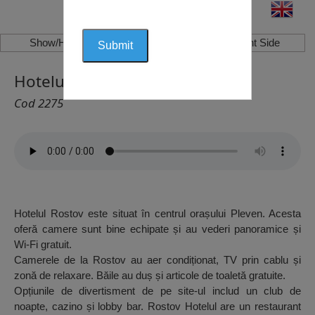
Show/Hide Left Side
Show/Hide Right Side
Hotelul Rostov, Pleven
Cod 2275
Hotelul Rostov este situat în centrul orașului Pleven. Acesta
oferă camere sunt bine echipate și au vederi panoramice și
Wi-Fi gratuit.
Camerele de la Rostov au aer condiționat, TV prin cablu și
zonă de relaxare. Băile au duș și articole de toaletă gratuite.
Opțiunile de divertisment de pe site-ul includ un club de
noapte, cazino și lobby bar. Rostov Hotelul are un restaurant