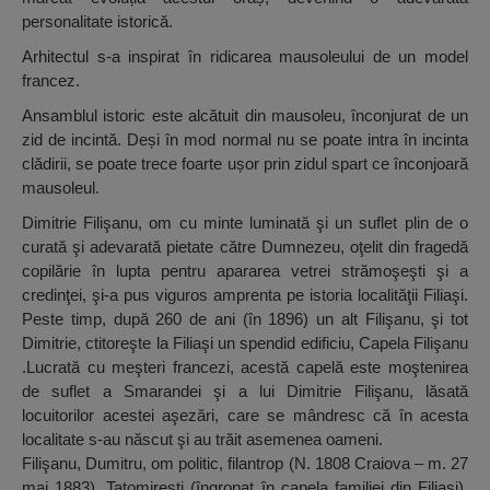
personalitate istorică.
Arhitectul s-a inspirat în ridicarea mausoleului de un model
francez.
Ansamblul istoric este alcătuit din mausoleu, înconjurat de un
zid de incintă. Deși în mod normal nu se poate intra în incinta
clădirii, se poate trece foarte ușor prin zidul spart ce înconjoară
mausoleul.
Dimitrie Filişanu, om cu minte luminată şi un suflet plin de o
curată şi adevarată pietate către Dumnezeu, oţelit din fragedă
copilărie în lupta pentru apararea vetrei strămoşeşti şi a
credinţei, şi-a pus viguros amprenta pe istoria localităţii Filiaşi.
Peste timp, după 260 de ani (în 1896) un alt Filişanu, şi tot
Dimitrie, ctitoreşte la Filiaşi un spendid edificiu, Capela Filişanu
.Lucrată cu meşteri francezi, acestă capelă este moştenirea
de suflet a Smarandei şi a lui Dimitrie Filişanu, lăsată
locuitorilor acestei aşezări, care se mândresc că în acesta
localitate s-au născut şi au trăit asemenea oameni.
Filişanu, Dumitru, om politic, filantrop (N. 1808 Craiova – m. 27
mai 1883), Tatomireşti (îngropat în capela familiei din Filiaşi),