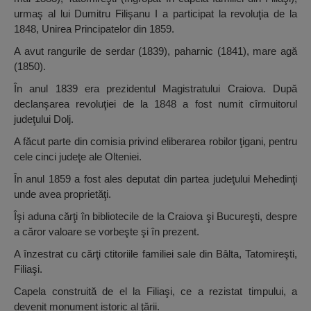
urmaş al lui Dumitru Filişanu I a participat la revoluţia de la
1848, Unirea Principatelor din 1859.
A avut rangurile de serdar (1839), paharnic (1841), mare agă
(1850).
În anul 1839 era prezidentul Magistratului Craiova. După
declanşarea revoluţiei de la 1848 a fost numit cîrmuitorul
judeţului Dolj.
A făcut parte din comisia privind eliberarea robilor ţigani, pentru
cele cinci judeţe ale Olteniei.
În anul 1859 a fost ales deputat din partea judeţului Mehedinţi
unde avea proprietăţi.
Îşi aduna cărţi în bibliotecile de la Craiova şi Bucureşti, despre
a căror valoare se vorbeşte şi în prezent.
A înzestrat cu cărţi ctitoriile familiei sale din Bâlta, Tatomireşti,
Filiaşi.
Capela construită de el la Filiaşi, ce a rezistat timpului, a
devenit monument istoric al ţării.