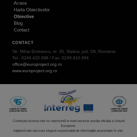
Acasa
Harta Obiectivelor
Obiective
Blog
Contact
CONTACT
Str. Mihai Eminescu, nr. 35, Slatina, jud. Olt, România
Tel.: 0249.420.098 / Fax: 0249.410.994
office@europroject.org.ro
www.europroject.org.ro
Continutul acestui site nu reprezintă in mod necesar poziția oficiala a Uniunii
Europene.
Iniţiatorii site-ului sunt singurii responsabili de informaţiile prezentate în site.