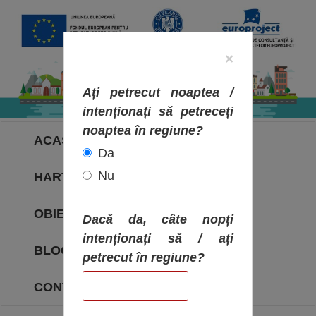
×
Ați petrecut noaptea /
intenționați să petreceți
noaptea în regiune?
ACASA
Da
Nu
HARTA OBIECTIVELOR
OBIECTIVE
Dacă da, câte nopți
intenționați să / ați
BLOG
petrecut în regiune?
CONTACT