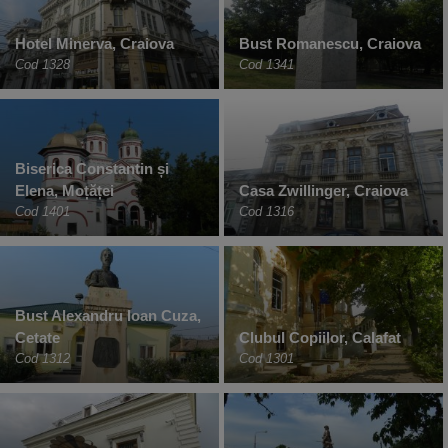
Hotel Minerva, Craiova
Bust Romanescu, Craiova
Cod 1328
Cod 1341
Biserica Constantin și
Elena, Moțăței
Casa Zwillinger, Craiova
Cod 1401
Cod 1316
Bust Alexandru Ioan Cuza,
Cetate
Clubul Copiilor, Calafat
Cod 1312
Cod 1301