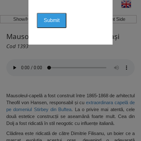
Show/Hide Left Side
Show/Hide Right Side
Mausoleul Familiei Filișanu, Filiași
Cod 1393
Mausoleul-capelă a fost construit între 1865-1868 de arhitectul
Theofil von Hansen, responsabil și cu
extraordinara capelă de
pe domeniul Stirbey din Buftea
. La o privire mai atentă, cele
două estetice construcții se aseamănă foarte mult. Cea din
Dolj a fost ridicată în stil neogotic cu influențe italiană.
Clădirea este ridicată de către Dimitrie Filisanu, un boier ce a
marcat evoluția acestui oraș, devenind o adevarată