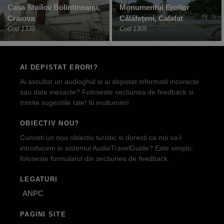
Casa Stoilov Bolintineanu,
Monumentul Eroilor
Craiova
Călăfețeni, Calafat
Cod 1338
Cod 1305
AI DEPISTAT ERORI?
Ai ascultat un audioghid si ai depistat informatii incorecte
sau date inexacte? Foloseste sectiunea de feedback si
trimite sugestiile tale! Iti multumim!
OBIECTIV NOU?
Cunosti un nou obiectiv turistic si doresti ca noi sa-l
introducem in sistemul AudioTravelGuide? Este simplu:
foloseste formularul din sectiunea de feedback.
LEGATURI
ANPC
PAGINI SITE