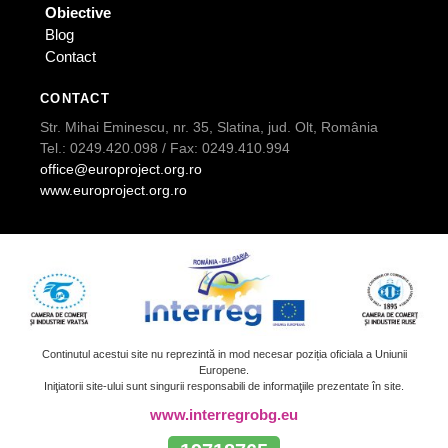
Obiective
Blog
Contact
CONTACT
Str. Mihai Eminescu, nr. 35, Slatina, jud. Olt, România
Tel.: 0249.420.098 / Fax: 0249.410.994
office@europroject.org.ro
www.europroject.org.ro
Continutul acestui site nu reprezintă in mod necesar poziția oficiala a Uniunii
Europene.
Iniţiatorii site-ului sunt singurii responsabili de informaţiile prezentate în site.
www.interregrobg.eu