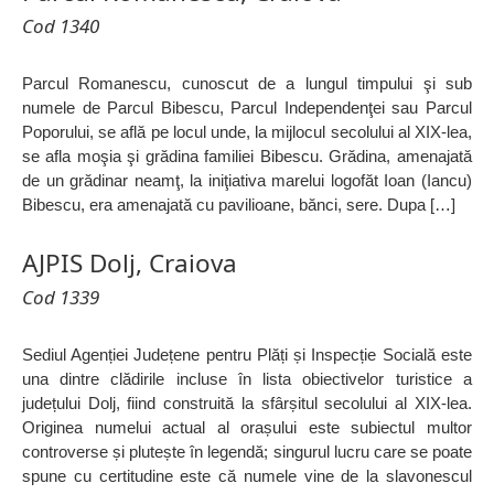
Cod 1340
Parcul Romanescu, cunoscut de a lungul timpului şi sub
numele de Parcul Bibescu, Parcul Independenţei sau Parcul
Poporului, se află pe locul unde, la mijlocul secolului al XIX-lea,
se afla moşia şi grădina familiei Bibescu. Grădina, amenajată
de un grădinar neamţ, la iniţiativa marelui logofăt Ioan (Iancu)
Bibescu, era amenajată cu pavilioane, bănci, sere. Dupa […]
AJPIS Dolj, Craiova
Cod 1339
Sediul Agenției Județene pentru Plăți și Inspecție Socială este
una dintre clădirile incluse în lista obiectivelor turistice a
județului Dolj, fiind construită la sfârșitul secolului al XIX-lea.
Originea numelui actual al orașului este subiectul multor
controverse și plutește în legendă; singurul lucru care se poate
spune cu certitudine este că numele vine de la slavonescul