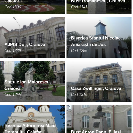
Calafat
Bust Romanescu, Craiova
Cod 1306
Cod 1341
Biserica Sfantul Nicolae,
AJPIS Dolj, Craiova
Amărăștii de Jos
Cod 1339
Cod 1286
Statuie Ion Maiorescu,
Craiova
Casa Zwillinger, Craiova
Cod 1355
Cod 1316
Biserica Adormirea Maicii
Domnului, Calafat
Bust Anton Pann, Filiași