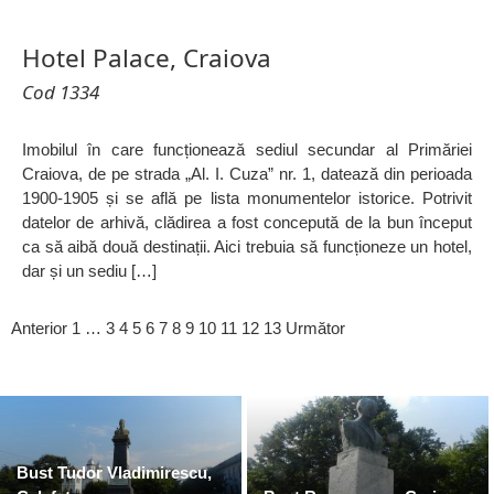
Hotel Palace, Craiova
Cod 1334
Imobilul în care funcționează sediul secundar al Primăriei
Craiova, de pe strada „Al. I. Cuza” nr. 1, datează din perioada
1900-1905 și se află pe lista monumentelor istorice. Potrivit
datelor de arhivă, clădirea a fost concepută de la bun început
ca să aibă două destinații. Aici trebuia să funcționeze un hotel,
dar și un sediu […]
Anterior
1
…
3
4
5
6
7
8
9
10
11
12
13
Următor
Bust Tudor Vladimirescu,