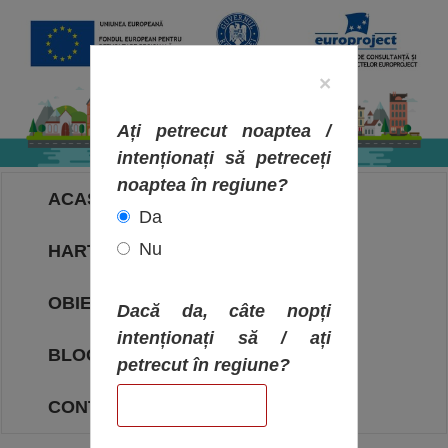
×
Ați petrecut noaptea /
intenționați să petreceți
noaptea în regiune?
ACASA
Da
Nu
HARTA OBIECTIVELOR
OBIECTIVE
Dacă da, câte nopți
intenționați să / ați
BLOG
petrecut în regiune?
CONTACT