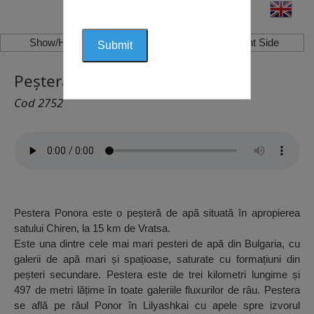
Show/Hide Left Side
Show/Hide Right Side
Peștera “Ponora”, Chiren
Cod 2752
Pestera Ponora este o peșteră de apă situată în apropierea
satului Chiren, la 15 km de Vratsa.
Este una dintre cele mai mari pesteri de apă din Bulgaria, cu
galerii de apă mari și spațioase, saturate cu formațiuni din
peșteri secundare. Pestera este de trei kilometri lungime și
497 de metri lățime în toate galeriile fluxurilor de râu. Pestera
se află pe râul Ponor în Lilyashkai cu apele spre izvorul