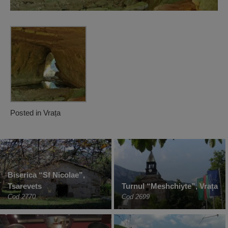
Posted in
Vrața
Biserica “Sf Nicolae”,
Tsarevets
Turnul “Meshchiyte”, Vrața
Cod 2770
Cod 2699