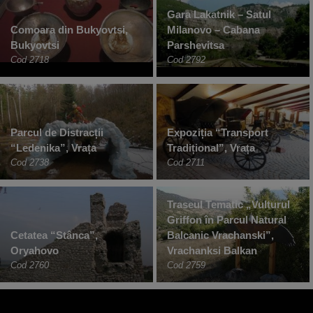
Gara Lakatnik – Satul
Comoara din Bukyovtsi,
Milanovo – Cabana
Bukyovtsi
Parshevitsa
Cod 2718
Cod 2792
Parcul de Distracții
Expoziția “Transport
“Ledenika”, Vrața
Tradițional”, Vrața
Cod 2738
Cod 2711
Traseul Tematic „Vulturul
Griffon în Parcul Natural
Cetatea “Stânca”,
Balcanic Vrachanski”,
Oryahovo
Vrachanksi Balkan
Cod 2760
Cod 2759