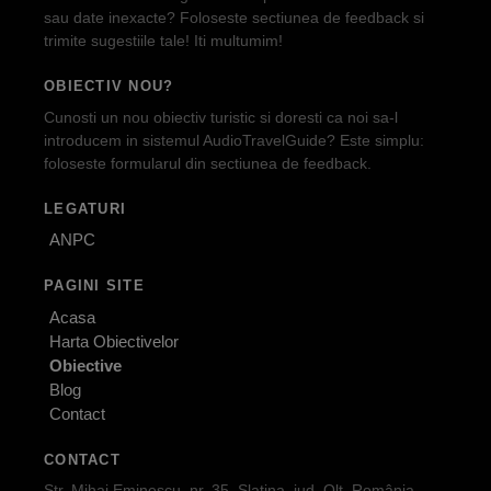
sau date inexacte? Foloseste sectiunea de feedback si
trimite sugestiile tale! Iti multumim!
OBIECTIV NOU?
Cunosti un nou obiectiv turistic si doresti ca noi sa-l
introducem in sistemul AudioTravelGuide? Este simplu:
foloseste formularul din sectiunea de feedback.
LEGATURI
ANPC
PAGINI SITE
Acasa
Harta Obiectivelor
Obiective
Blog
Contact
CONTACT
Str. Mihai Eminescu, nr. 35, Slatina, jud. Olt, România