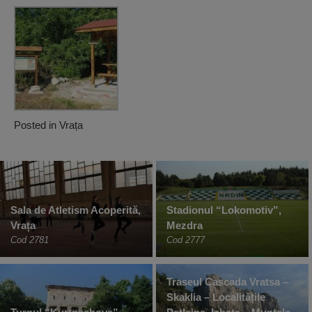
Posted in
Vrața
Sala de Atletism Acoperită,
Stadionul “Lokomotiv”,
Vrața
Mezdra
Cod 2781
Cod 2777
Traseul Cascada Vratsa –
Skaklia – Localitățile