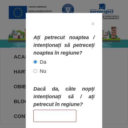
×
Ați petrecut noaptea /
intenționați să petreceți
noaptea în regiune?
ACASA
Da
Nu
HARTA OBIECTIVELOR
OBIECTIVE
Dacă da, câte nopți
intenționați să / ați
BLOG
petrecut în regiune?
CONTACT