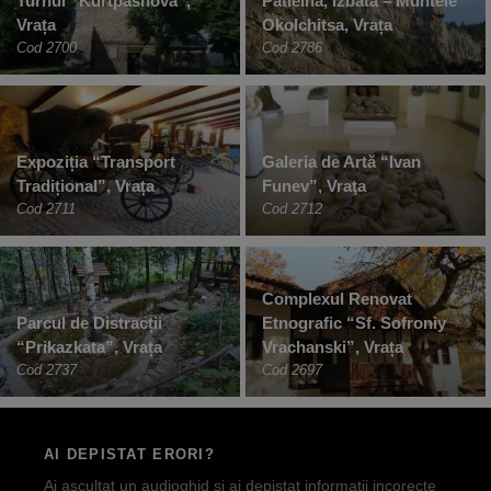
Turnul “Kurtpashova”,
Patleina, Izbata – Muntele
Vrața
Okolchitsa, Vrața
Cod 2700
Cod 2786
Expoziția “Transport
Galeria de Artă “Ivan
Tradițional”, Vrața
Funev”, Vraţa
Cod 2711
Cod 2712
Complexul Renovat
Parcul de Distracții
Etnografic “Sf. Sofroniy
“Prikazkata”, Vrața
Vrachanski”, Vrața
Cod 2737
Cod 2697
AI DEPISTAT ERORI?
Ai ascultat un audioghid si ai depistat informatii incorecte