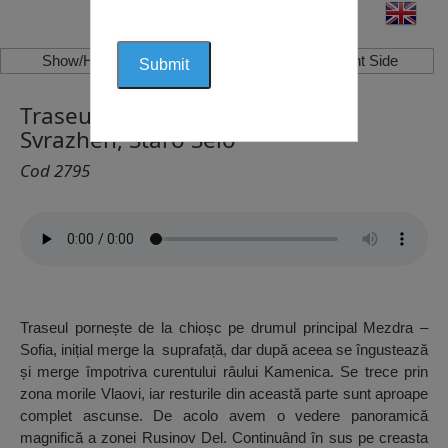
Show/Hide Left Side
Show/Hide Right Side
Traseul de Turism și Bicicletă
Svrazhen, Staro Selo
Cod 2795
Traseul pornește de la chioșc pe drumul principal Mezdra –
Sofia, inițial merge la suprafață, dar după aceea se îngustează
și merge împotriva curentului râului Kamenica. Se trece prin
zona morile Vlaovi, iar resturile din această parte sunt aproape
complet ascunse. De acolo avem o vedere panoramică
magnifică a zonei Rusinov Del. Continuând în sus pe creasta