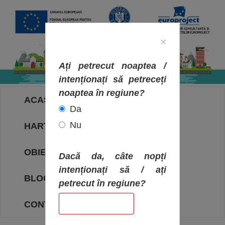
×
Ați petrecut noaptea /
intenționați să petreceți
noaptea în regiune?
ACASA
Da
Nu
HARTA OBIECTIVELOR
OBIECTIVE
Dacă da, câte nopți
intenționați să / ați
BLOG
petrecut în regiune?
CONTACT