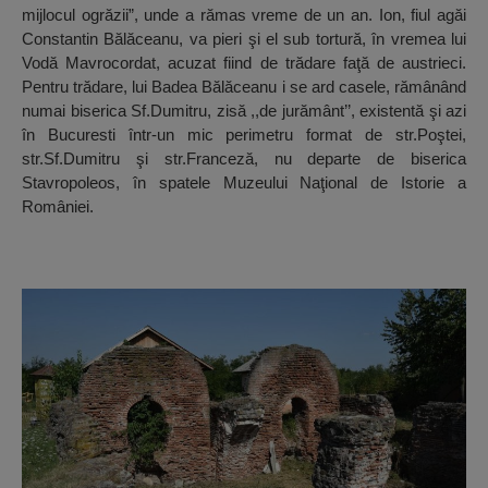
mijlocul ogrăzii”, unde a rămas vreme de un an. Ion, fiul agăi
Constantin Bălăceanu, va pieri şi el sub tortură, în vremea lui
Vodă Mavrocordat, acuzat fiind de trădare faţă de austrieci.
Pentru trădare, lui Badea Bălăceanu i se ard casele, rămânând
numai biserica Sf.Dumitru, zisă ,,de jurământ’’, existentă şi azi
în Bucuresti într-un mic perimetru format de str.Poştei,
str.Sf.Dumitru şi str.Franceză, nu departe de biserica
Stavropoleos, în spatele Muzeului Naţional de Istorie a
României.