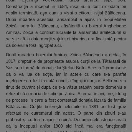
Construcţia a început în 1684, însă nu a fost niciodată pe
deplin terminată, aşa cum a visat-o ctitorul iniţial Bălăceanu.
După moartea acestuia, ansamblul a ajuns în proprietatea
Zoicăi, sora lui Bălăceanu, căsătorită cu boierul Anghelache
Amiras. Zoica a continat lucrările la ansamblul arhitectural şi
se ştie că la data morţii soţului ei biserica era finalizată pentru
că boierul a fost îngropat aici.
După moartea boierului Amiraş, Zoica Bălaceanu a cedat, în
1817, drepturile de proprietate asupra curţii de la Tătăraştii de
Sus sub formă de donaţie lui Ştefan Bellu. Acesta îi promisese
că o va lua de soţie, iar în actele cu care s-a parafat
înţelegerea a fost trecută condiţia îngrijirii curţilor. Bellu nu s-a
ţinut de cuvânt şi după ce s-a văzut stăpân peste domeniu a
refuzat să o mai ia de soţie pe Zoica. A urmat în ani, un şir lung
de procese în care a fost contestată donaţia făcută de familia
Bălăceanu. Curţile boiereşti nelocuite în 1881 au fost grav
afectate de cutremurul din acest. O parte din ziduri s-au
prăbuşit şi curtea a ajuns o ruină. Documentele istorice arată
că la începutul anilor 1900 aici încă mai era funcţională