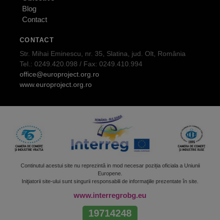
Blog
Contact
CONTACT
Str. Mihai Eminescu, nr. 35, Slatina, jud. Olt, România
Tel.: 0249.420.098 / Fax: 0249.410.994
office@europroject.org.ro
www.europroject.org.ro
Continutul acestui site nu reprezintă in mod necesar poziția oficiala a Uniunii
Europene.
Iniţiatorii site-ului sunt singurii responsabili de informaţiile prezentate în site.
www.interregrobg.eu
19714248