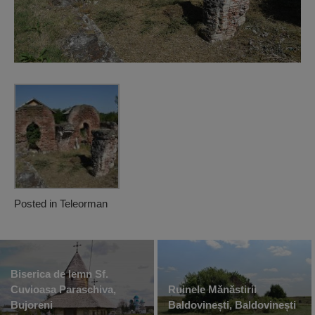
Posted in
Teleorman
Biserica de lemn Sf.
Cuvioasa Paraschiva,
Ruinele Mănăstirii
Bujoreni
Baldovinești, Baldovinești