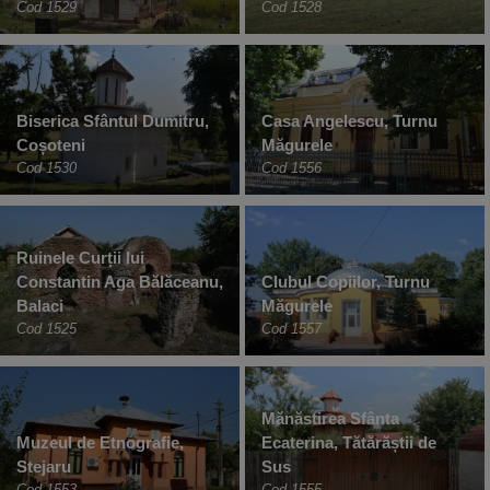
Cod 1529
Cod 1528
Biserica Sfântul Dumitru,
Casa Angelescu, Turnu
Coșoteni
Măgurele
Cod 1530
Cod 1556
Ruinele Curții lui
Constantin Aga Bălăceanu,
Clubul Copiilor, Turnu
Balaci
Măgurele
Cod 1525
Cod 1557
Mănăstirea Sfânta
Muzeul de Etnografie,
Ecaterina, Tătărăștii de
Stejaru
Sus
Cod 1553
Cod 1555