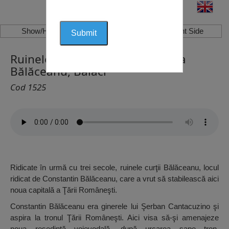
Show/Hide Left Side
Show/Hide Right Side
Ruinele Curții lui Constantin Aga
Bălăceanu, Balaci
Cod 1525
Ridicate în urmă cu trei secole, ruinele curţii Bălăceanu, locul
ridicat de Constantin Bălăceanu, care a vrut să stabilească aici
noua capitală a Ţării Româneşti.
Constantin Bălăceanu era ginerele lui Şerban Cantacuzino şi
aspira la tronul Ţării Româneşti. Aici visa să-şi amenajeze
noua reşedinţă voievodală, după urcarea sape tron.