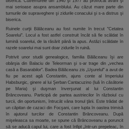
biserica. Cutremurele din 1940 şi 1977 au provocat avarii şi
mai serioase asupra ansamblului. Au căzut mare parte din
turnurile de supraveghere şi zidurile conacului şi s-a distrus şi
biserica.
Ruinele curţii Bălăceanu au fost numite în trecut ”Cetatea
Soarelui”. Locul a fost astfel construit încât să fie scăldat în
lumină soarelui, de la răsărit până la apus. Astăzi scăldate în
razele soarelui mai sunt doar zidurile în ruină.
Potrivit unor studii genealogice, familia Bălăceanu îşi are
obârşia din Balaciu de Teleorman şi s-ar trage din „vechea
casă a Basarabilor”. Badea Bălăceanu zis „Uşurelul” a avut de
fiu pe acest agă Constantin, ajuns conte al Imperiului
Habsburgic, ginere al lui Şerban Cantacuzino (luă în căsătorie
pe Maria) şi duşman înverşunat al lui Constantin
Brâncoveanu. Participă de partea austriecilor în războiul cu
turcii, din oportunism, întrucât vâna tronul ţării. Este trădat de
un căpitan de cazaci din Focşani, care lupta în oastea trimisă
în ajutorul turcilor de Constantin Brâncoveanu. După
mişeleasca sa moarte, se spune că Brâncoveanu a poruncit
să se aducă capul lui, care a fost înfipt „într-un prepeleac, în