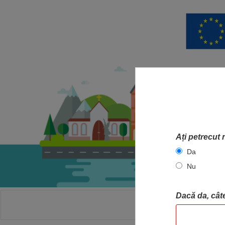
Ați petrecut 
Da
Nu
Dacă da, câte
ACASA
HA