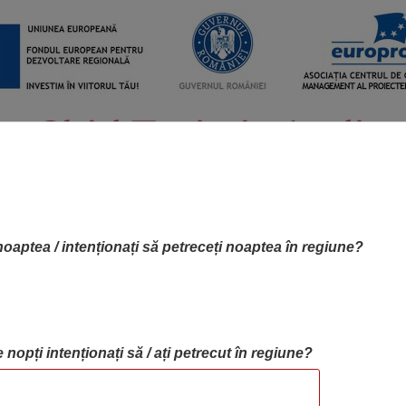
noaptea / intenționați să petreceți noaptea în regiune?
 nopți intenționați să / ați petrecut în regiune?
RTA OBIECTIVELOR
OBIECTIVE
BLOG