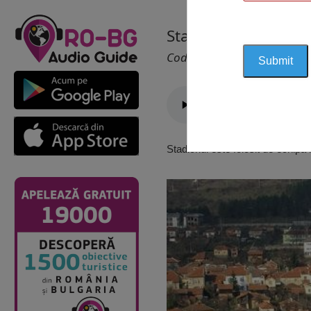
Stadionul Dimovo,
Cod 2694
Stadionul este folosit de echipa