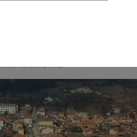
 Dimovo
 locală de fotbal Botev (Dimovo).