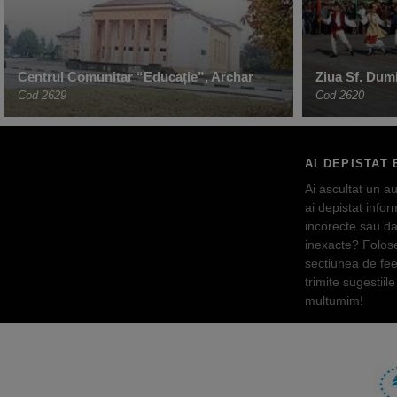
Centrul Comunitar “Educație”, Archar
Ziua Sf. Dumi
Cod 2629
Cod 2620
AI DEPISTAT 
Ai ascultat un au
ai depistat inform
incorecte sau da
inexacte? Folos
sectiunea de fe
trimite sugestiile 
multumim!