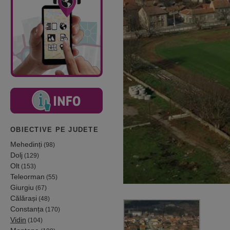
OBIECTIVE PE JUDETE
Mehedinți
(98)
Dolj
(129)
Olt
(153)
Teleorman
(55)
Giurgiu
(67)
Călărași
(48)
Constanța
(170)
Vidin
(104)