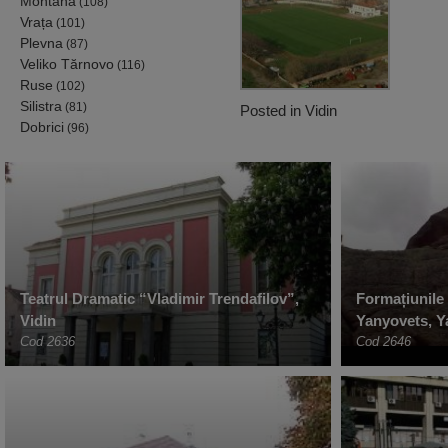
Montana
(108)
Vrața
(101)
Plevna
(87)
Veliko Tărnovo
(116)
Ruse
(102)
Silistra
(81)
Posted in
Vidin
Dobrici
(96)
Teatrul Dramatic “Vladimir Trendafilov”,
Formațiunile
Vidin
Yanyovets, Y
Cod 2636
Cod 2646