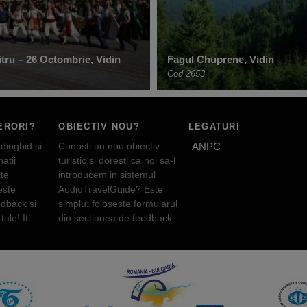
tru – 26 Octombrie, Vidin
Fagul Chuprene, Vidin
Cod 2653
ERORI?
OBIECTIV NOU?
LEGATURI
dioghid si
Cunosti un nou obiectiv
ANPC
atii
turistic si doresti ca noi sa-l
te
introducem in sistemul
este
AudioTravelGuide? Este
edback si
simplu: foloseste formularul
tale! Iti
din sectiunea de feedback.