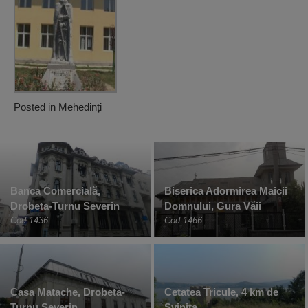
Posted in
Mehedinți
Banca Comercială,
Biserica Adormirea Maicii
Drobeta-Turnu Severin
Domnului, Gura Văii
Cod 1436
Cod 1466
Casa Matache, Drobeta-
Cetatea Tricule, 4 km de
Turnu Severin
Sviniţa