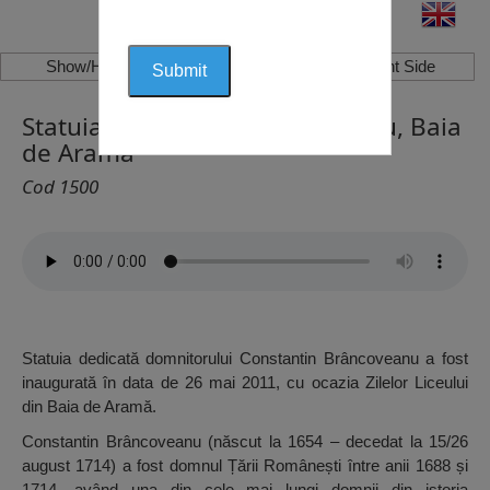
Show/Hide Left Side
Show/Hide Right Side
Statuia Constantin Brâncoveanu, Baia
de Aramă
Cod 1500
Statuia dedicată domnitorului Constantin Brâncoveanu a fost
inaugurată în data de 26 mai 2011, cu ocazia Zilelor Liceului
din Baia de Aramă.
Constantin Brâncoveanu (născut la 1654 – decedat la 15/26
august 1714) a fost domnul Țării Românești între anii 1688 și
1714, având una din cele mai lungi domnii din istoria