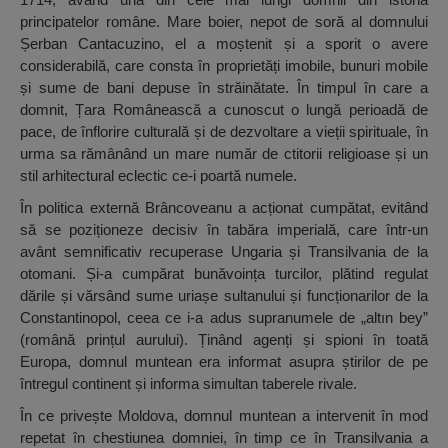
principatelor române. Mare boier, nepot de soră al domnului
Șerban Cantacuzino, el a moștenit și a sporit o avere
considerabilă, care consta în proprietăți imobile, bunuri mobile
și sume de bani depuse în străinătate. În timpul în care a
domnit, Țara Românească a cunoscut o lungă perioadă de
pace, de înflorire culturală și de dezvoltare a vieții spirituale, în
urma sa rămânând un mare număr de ctitorii religioase și un
stil arhitectural eclectic ce-i poartă numele.
În politica externă Brâncoveanu a acționat cumpătat, evitând
să se poziționeze decisiv în tabăra imperială, care într-un
avânt semnificativ recuperase Ungaria și Transilvania de la
otomani. Și-a cumpărat bunăvoința turcilor, plătind regulat
dările și vărsând sume uriașe sultanului și funcționarilor de la
Constantinopol, ceea ce i-a adus supranumele de „altın bey”
(română prințul aurului). Ținând agenți și spioni în toată
Europa, domnul muntean era informat asupra știrilor de pe
întregul continent și informa simultan taberele rivale.
În ce privește Moldova, domnul muntean a intervenit în mod
repetat în chestiunea domniei, în timp ce în Transilvania a