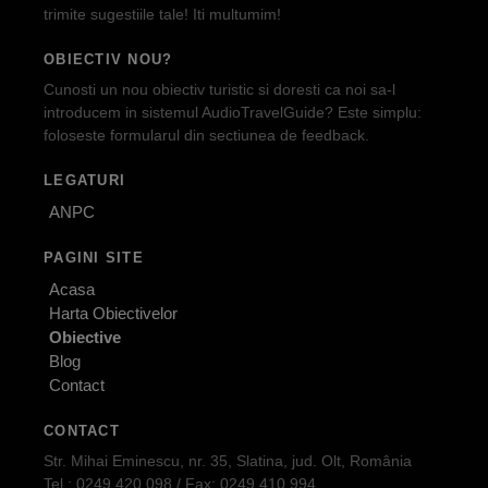
trimite sugestiile tale! Iti multumim!
OBIECTIV NOU?
Cunosti un nou obiectiv turistic si doresti ca noi sa-l
introducem in sistemul AudioTravelGuide? Este simplu:
foloseste formularul din sectiunea de feedback.
LEGATURI
ANPC
PAGINI SITE
Acasa
Harta Obiectivelor
Obiective
Blog
Contact
CONTACT
Str. Mihai Eminescu, nr. 35, Slatina, jud. Olt, România
Tel.: 0249.420.098 / Fax: 0249.410.994