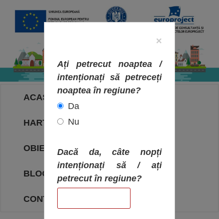
×
Ați petrecut noaptea /
intenționați să petreceți
noaptea în regiune?
ACASA
Da
Nu
HARTA OBIECTIVELOR
OBIECTIVE
Dacă da, câte nopți
intenționați să / ați
BLOG
petrecut în regiune?
CONTACT