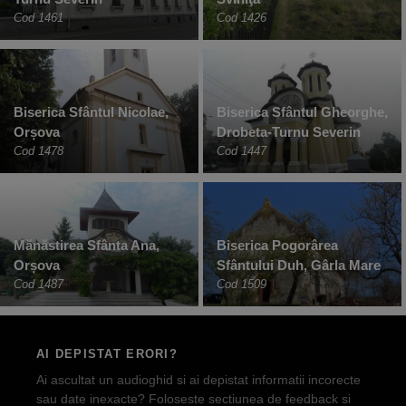
Cod 1461
Cod 1426
Biserica Sfântul Nicolae,
Biserica Sfântul Gheorghe,
Orșova
Drobeta-Turnu Severin
Cod 1478
Cod 1447
Mănăstirea Sfânta Ana,
Biserica Pogorârea
Orșova
Sfântului Duh, Gârla Mare
Cod 1487
Cod 1509
AI DEPISTAT ERORI?
Ai ascultat un audioghid si ai depistat informatii incorecte
sau date inexacte? Foloseste sectiunea de feedback si