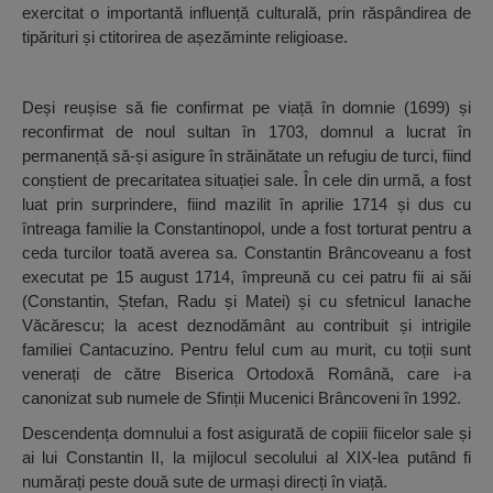
exercitat o importantă influență culturală, prin răspândirea de
tipărituri și ctitorirea de așezăminte religioase.
Deși reușise să fie confirmat pe viață în domnie (1699) și
reconfirmat de noul sultan în 1703, domnul a lucrat în
permanență să-și asigure în străinătate un refugiu de turci, fiind
conștient de precaritatea situației sale. În cele din urmă, a fost
luat prin surprindere, fiind mazilit în aprilie 1714 și dus cu
întreaga familie la Constantinopol, unde a fost torturat pentru a
ceda turcilor toată averea sa. Constantin Brâncoveanu a fost
executat pe 15 august 1714, împreună cu cei patru fii ai săi
(Constantin, Ștefan, Radu și Matei) și cu sfetnicul Ianache
Văcărescu; la acest deznodământ au contribuit și intrigile
familiei Cantacuzino. Pentru felul cum au murit, cu toții sunt
venerați de către Biserica Ortodoxă Română, care i-a
canonizat sub numele de Sfinții Mucenici Brâncoveni în 1992.
Descendența domnului a fost asigurată de copiii fiicelor sale și
ai lui Constantin II, la mijlocul secolului al XIX-lea putând fi
numărați peste două sute de urmași direcți în viață.