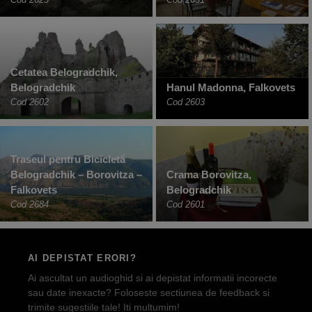
Cetatea Belogradchik,
Belogradchik
Hanul Madonna, Falkovets
Cod 2602
Cod 2603
Traseul pentru Bicicletă
Belogradchik – Borovitza –
Crama Borovitza,
Falkovets
Belogradchik
Cod 2684
Cod 2601
AI DEPISTAT ERORI?
Ai ascultat un audioghid si ai depistat informatii incorecte
sau date inexacte? Foloseste sectiunea de feedback si
trimite sugestiile tale! Iti multumim!