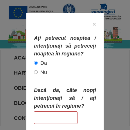
×
Ați petrecut noaptea /
intenționați să petreceți
noaptea în regiune?
ACASA
Da
Nu
HARTA OBIECTIVELOR
OBIECTIVE
Dacă da, câte nopți
intenționați să / ați
BLOG
petrecut în regiune?
CONTACT