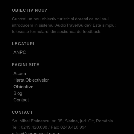
OBIECTIV NOU?
Cunosti un nou obiectiv turistic si doresti ca noi sa-l
introducem in sistemul AudioTravelGuide? Este simplu:
foloseste formularul din sectiunea de feedback.
LEGATURI
ANPC
PAGINI SITE
Acasa
Harta Obiectivelor
Obiective
Blog
Contact
CONTACT
Str. Mihai Eminescu, nr. 35, Slatina, jud. Olt, România
Tel.: 0249.420.098 / Fax: 0249.410.994
office@europroject.org.ro