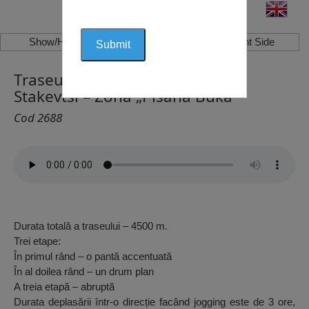
Show/Hide Left Side
Show/Hide Right Side
Traseul pentru Drumeție – Satul
Stakevtsi – Zona „Pisana Buka”
Cod 2688
Durata totală a traseului – 4500 m.
Trei etape:
În primul rând – o pantă accentuată
În al doilea rând – un drum plan
A treia etapă – abruptă
Durata deplasării într-o direcție facând jogging este de 3 ore,