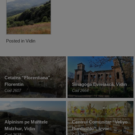
Posted in
Vidin
Cetatea “Florentiana”,
Florentin
Sinagoga Evreiască, Vidin
Cod 2607
Cod 2664
Alpinism pe Muntele
Centrul Comunitar “Veliyo
Midzhur, Vidin
Burdashki”, Izvor
Cod 2623
Cod 2631