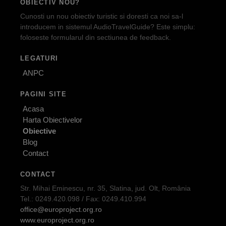
OBIECTIV NOU?
Cunosti un nou obiectiv turistic si doresti ca noi sa-l
introducem in sistemul AudioTravelGuide? Este simplu:
foloseste formularul din sectiunea de feedback.
LEGATURI
ANPC
PAGINI SITE
Acasa
Harta Obiectivelor
Obiective
Blog
Contact
CONTACT
Str. Mihai Eminescu, nr. 35, Slatina, jud. Olt, România
Tel.: 0249.420.098 / Fax: 0249.410.994
office@europroject.org.ro
www.europroject.org.ro