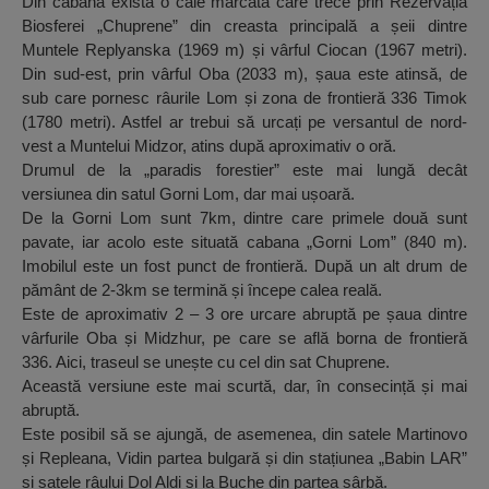
Din cabană există o cale marcată care trece prin Rezervația
Biosferei „Chuprene” din creasta principală a șeii dintre
Muntele Replyanska (1969 m) și vârful Ciocan (1967 metri).
Din sud-est, prin vârful Oba (2033 m), șaua este atinsă, de
sub care pornesc râurile Lom și zona de frontieră 336 Timok
(1780 metri). Astfel ar trebui să urcați pe versantul de nord-
vest a Muntelui Midzor, atins după aproximativ o oră.
Drumul de la „paradis forestier” este mai lungă decât
versiunea din satul Gorni Lom, dar mai ușoară.
De la Gorni Lom sunt 7km, dintre care primele două sunt
pavate, iar acolo este situată cabana „Gorni Lom” (840 m).
Imobilul este un fost punct de frontieră. După un alt drum de
pământ de 2-3km se termină și începe calea reală.
Este de aproximativ 2 – 3 ore urcare abruptă pe șaua dintre
vârfurile Oba și Midzhur, pe care se află borna de frontieră
336. Aici, traseul se unește cu cel din sat Chuprene.
Această versiune este mai scurtă, dar, în consecință și mai
abruptă.
Este posibil să se ajungă, de asemenea, din satele Martinovo
și Repleana, Vidin partea bulgară și din stațiunea „Babin LAR”
și satele râului Dol Aldi și la Buche din partea sârbă.