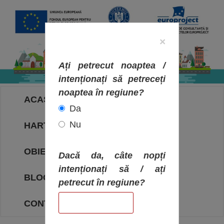
×
Ați petrecut noaptea /
intenționați să petreceți
noaptea în regiune?
ACASA
Da
Nu
HARTA OBIECTIVELOR
OBIECTIVE
Dacă da, câte nopți
intenționați să / ați
BLOG
petrecut în regiune?
CONTACT