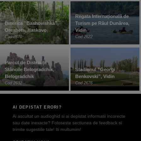
Regata Internațională de
Biserica ”Bashovishka”,
Turism pe Râul Dunărea,
Oreshets, Haskovo
Vidin
Cod 2670
Cod 2622
Parcul de Distracții
Stâncile Belogradchik,
Stadionul “Georgi
Belogradchik
Benkovski”, Vidin
Cod 2632
Cod 2676
AI DEPISTAT ERORI?
Ai ascultat un audioghid si ai depistat informatii incorecte
sau date inexacte? Foloseste sectiunea de feedback si
trimite sugestiile tale! Iti multumim!