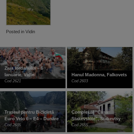
Posted in
Vidin
Ziua Iordanului – 6
Ianuarie, Vidin
Hanul Madonna, Falkovets
Cod 2621
Cod 2603
Traseul pentru Bicicletă
Complexul “Casa
Euro Velo 6 – E4 – Dunăre
Stakevskite”, Stakevtsy
Cod 2685
Cod 2655