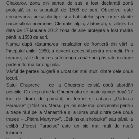
Chakarov, zona din partea de sus a fost declarată zonă
protejată cu o suprafață de 1509 de acri. Obiectivul este
conservarea peisajului tipic și a habitatelor speciilor de plante
narcissiflora anemone, Clematis alpin, Zlatovrah, și altele. La
data de 17 ianuarie 2012 zona de arie protejată a fost mărită
până la 1593 de acri.
Numai după răsturnarea instalațiilor de frontieră din vârf la
începutul anilor 1990, a devenit accesibil pentru drumetii. Prin
urmare, căile de acces și întreaga zonă sunt păstrate în mare
parte în forma lor originală.
Vârful de partea bulgară a urcat cel mai mult, dintre cele două
locuri.
Satul Chuprene – de la Chuprene există două abordări
posibile. Cu jeep-ul de la Chuprenska se poate ajunge după 17
km de drum de pământ, în ferme și cabana „Pădurea
Paradise” (1450 m). Mersul pe jos este mai convenabil pentru
a trece râul pe la Manastirka și a urma unul dintre cele două
trasee – „Piatra Martynov”, „Bekinska shobarka” sau până la
colibă „Forest Paradise” este un pic mai mult de nouă
kilometri.