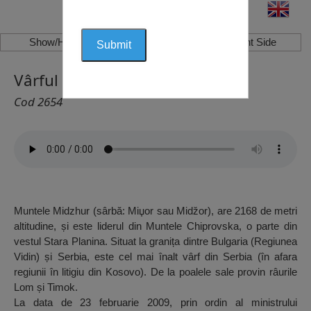
Show/Hide Left Side
Show/Hide Right Side
Vârful Midzhur, Vidin
Cod 2654
Muntele Midzhur (sârbă: Miџor sau Midžor), are 2168 de metri
altitudine, și este liderul din Muntele Chiprovska, o parte din
vestul Stara Planina. Situat la granița dintre Bulgaria (Regiunea
Vidin) și Serbia, este cel mai înalt vârf din Serbia (în afara
regiunii în litigiu din Kosovo). De la poalele sale provin râurile
Lom și Timok.
La data de 23 februarie 2009, prin ordin al ministrului