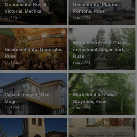
Monumentul Rus al
Restaurantul Plutitor
Victoriei, Mechka
Pontona, Ruse
Cod 2377
Cod 2383
Monumentul celor Căzuți
Biserica Sfântul Gheorghe,
în Războiul Bulgar-Sârb,
Ruse
Ruse
Cod 2305
Cod 2343
Casa de oaspeți, Dve
Mormântul lui Zahari
Mogili
Stoyanov, Ruse
Cod 2319
Cod 2386