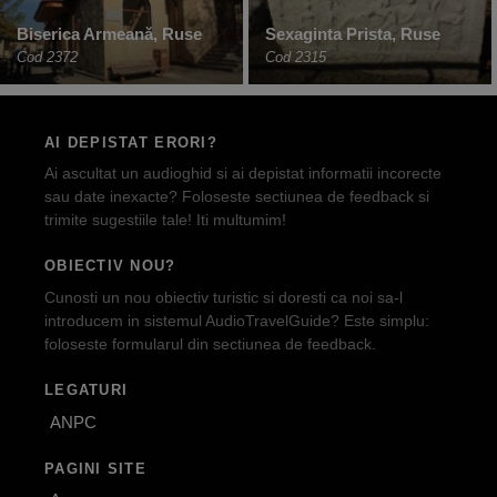
Biserica Armeană, Ruse
Sexaginta Prista, Ruse
Cod 2372
Cod 2315
AI DEPISTAT ERORI?
Ai ascultat un audioghid si ai depistat informatii incorecte
sau date inexacte? Foloseste sectiunea de feedback si
trimite sugestiile tale! Iti multumim!
OBIECTIV NOU?
Cunosti un nou obiectiv turistic si doresti ca noi sa-l
introducem in sistemul AudioTravelGuide? Este simplu:
foloseste formularul din sectiunea de feedback.
LEGATURI
ANPC
PAGINI SITE