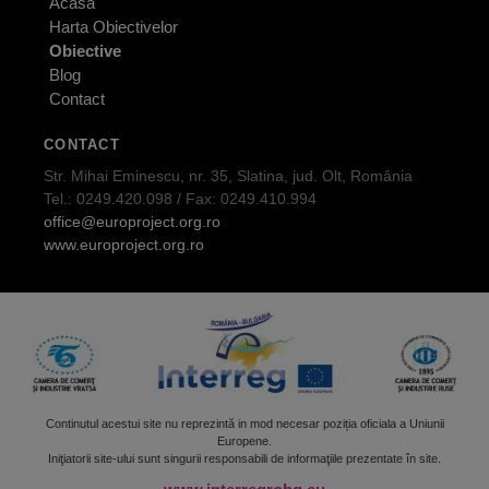
Acasa
Harta Obiectivelor
Obiective
Blog
Contact
CONTACT
Str. Mihai Eminescu, nr. 35, Slatina, jud. Olt, România
Tel.: 0249.420.098 / Fax: 0249.410.994
office@europroject.org.ro
www.europroject.org.ro
Continutul acestui site nu reprezintă in mod necesar poziția oficiala a Uniunii
Europene.
Iniţiatorii site-ului sunt singurii responsabili de informaţiile prezentate în site.