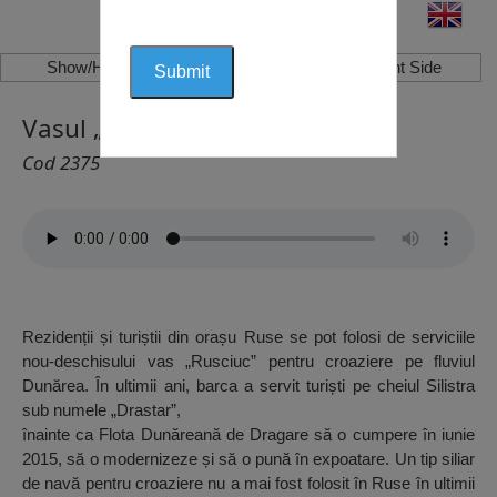
Show/Hide Left Side
Show/Hide Right Side
Vasul „Rusciuc“, Ruse
Cod 2375
Rezidenții și turiștii din orașu Ruse se pot folosi de serviciile
nou-deschisului vas „Rusciuc” pentru croaziere pe fluviul
Dunărea. În ultimii ani, barca a servit turiști pe cheiul Silistra
sub numele „Drastar”,
înainte ca Flota Dunăreană de Dragare să o cumpere în iunie
2015, să o modernizeze și să o pună în expoatare. Un tip siliar
de navă pentru croaziere nu a mai fost folosit în Ruse în ultimii