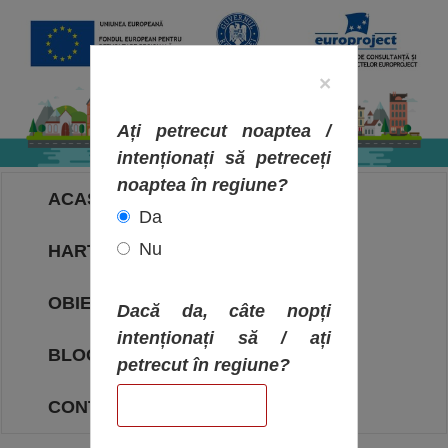
×
Ați petrecut noaptea /
intenționați să petreceți
noaptea în regiune?
ACASA
Da
Nu
HARTA OBIECTIVELOR
OBIECTIVE
Dacă da, câte nopți
intenționați să / ați
BLOG
petrecut în regiune?
CONTACT