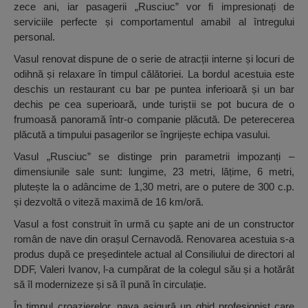
zece ani, iar pasagerii „Rusciuc” vor fi impresionați de
serviciile perfecte și comportamentul amabil al întregului
personal.
Vasul renovat dispune de o serie de atracții interne și locuri de
odihnă și relaxare în timpul călătoriei. La bordul acestuia este
deschis un restaurant cu bar pe puntea inferioară și un bar
dechis pe cea superioară, unde turiștii se pot bucura de o
frumoasă panoramă într-o companie plăcută. De peterecerea
plăcută a timpului pasagerilor se îngrijește echipa vasului.
Vasul „Rusciuc” se distinge prin parametrii impozanți –
dimensiunile sale sunt: lungime, 23 metri, lățime, 6 metri,
plutește la o adâncime de 1,30 metri, are o putere de 300 c.p.
și dezvoltă o viteză maximă de 16 km/oră.
Vasul a fost construit în urmă cu șapte ani de un constructor
român de nave din orașul Cernavodă. Renovarea acestuia s-a
produs după ce președintele actual al Consiliului de directori al
DDF, Valeri Ivanov, l-a cumpărat de la colegul său și a hotărât
să îl modernizeze și să îl pună în circulație.
În timpul croazierelor, nava asigură un ghid profesionist care