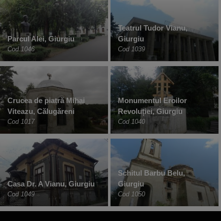
Teatrul Tudor Vianu,
Parcul Alei, Giurgiu
Giurgiu
Cod 1046
Cod 1039
Crucea de piatră Mihai
Monumentul Eroilor
Viteazu, Călugăreni
Revoluției, Giurgiu
Cod 1017
Cod 1040
Schitul Barbu Belu,
Casa Dr. A Vianu, Giurgiu
Giurgiu
Cod 1049
Cod 1050