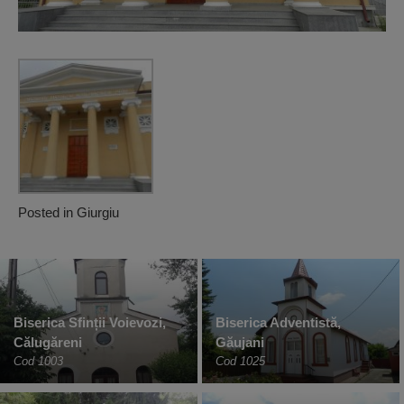
Posted in
Giurgiu
Biserica Sfinții Voievozi,
Biserica Adventistă,
Călugăreni
Găujani
Cod 1003
Cod 1025