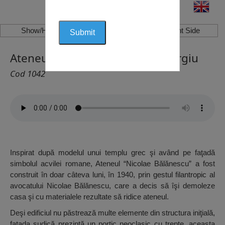
Show/Hide Left Side
Show/Hide Right Side
Ateneul Nicolae Bălănescu, Giurgiu
Cod 1042
Inspirat după modelul unui templu grec şi având pe faţadă
simbolul acvilei romane, Ateneul “Nicolae Bălănescu” a fost
construit în doar câteva luni, în 1940, prin gestul filantropic al
avocatului Nicolae Bălănescu, care a decis să îşi demoleze
casa şi cu materialele rezultate să ridice ateneul.
Deşi edificiul nu păstrează multe elemente din structura iniţială,
faţada sudică prezintă un portic neoclasic cu trepte, aceasta