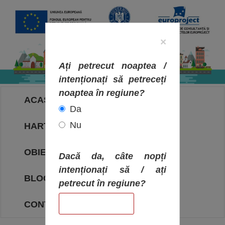
×
Ați petrecut noaptea /
intenționați să petreceți
noaptea în regiune?
ACASA
Da
Nu
HARTA OBIECTIVELOR
OBIECTIVE
Dacă da, câte nopți
intenționați să / ați
BLOG
petrecut în regiune?
CONTACT