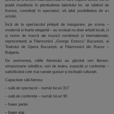
poată manifesta în plenitudinea talentului lor, iar iubitorii de
frumos, constituiți în spectatori, să aibă posibilitatea de a-i
urmări.
Încă de la spectacolul prilejuit de inaugurare, pe scena –
modernă și foarte elegantă – au evoluat nu doar artiștii locali, ci
și nume de marcă ale muzicii românești și internaționale,
reprezentanți ai Filarmonicii „George Enescu” București, ai
Teatrului de Opera București, ai Filarmonicii din Russe –
Bulgaria.
De asemenea, sălile Ateneului au găzduit seri literare,
simpozioane științifice, seri de teatru, expoziții și conferințe –
satisfăcând cele mai variate gusturi și inclinații culturale.
Capacitate săli Ateneu:
– sală de spectacol – număr locuri 317
– sală de conferințe – număr locuri 90
– foaier parter
– foaier etaj