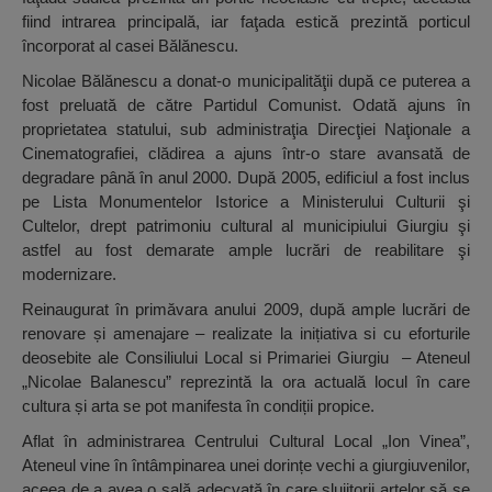
fiind intrarea principală, iar faţada estică prezintă porticul
încorporat al casei Bălănescu.
Nicolae Bălănescu a donat-o municipalităţii după ce puterea a
fost preluată de către Partidul Comunist. Odată ajuns în
proprietatea statului, sub administraţia Direcţiei Naţionale a
Cinematografiei, clădirea a ajuns într-o stare avansată de
degradare până în anul 2000. După 2005, edificiul a fost inclus
pe Lista Monumentelor Istorice a Ministerului Culturii şi
Cultelor, drept patrimoniu cultural al municipiului Giurgiu şi
astfel au fost demarate ample lucrări de reabilitare şi
modernizare.
Reinaugurat în primăvara anului 2009, după ample lucrări de
renovare și amenajare – realizate la inițiativa si cu eforturile
deosebite ale Consiliului Local si Primariei Giurgiu – Ateneul
„Nicolae Balanescu” reprezintă la ora actuală locul în care
cultura și arta se pot manifesta în condiții propice.
Aflat în administrarea Centrului Cultural Local „Ion Vinea”,
Ateneul vine în întâmpinarea unei dorințe vechi a giurgiuvenilor,
aceea de a avea o sală adecvată în care slujitorii artelor să se