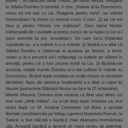
putere -, un oarecare tânăr creștin, pe nume Nestor, mergând
la Sfântul Dumitru în temniță, îi zise: „Robule al lui Dumnezeu,
vreau să mă lupt cu Lie. Roagă-te pentru mine”. Iar sfântul
însemnându-l la frunte cu semnul crucii, îi zise: „Şi pe Lie vei
birui și pentru Hristos vei mărturisi”. Deci luând Nestor
îndrăzneală din cuvintele acestea, merse de se lupta cu Lie și-i
puse semeția lui jos, omorându-l. De care lucru împăratul
rușinându-se, s-a mâhnit și s-a mâniat. Şi fiindcă s-a aflat că
Sfântul Dumitru a îndemnat la aceasta pe Nestor, a trimis
ostași și le-a poruncit să-l străpungă cu sulițele pe sfântul în
temniță, pentru că a fost pricina morții lui Lie. Şi făcându-se
aceasta, îndată marele Dumitru și-a dat sufletul în mâinile lui
Dumnezeu, făcând după moartea sa multe minuni și uimitoare
tămăduiri. Apoi, din porunca împăratului s-a tăiat și capul lui
Nestor (pomenirea Sfântului Nestor se face la 27 octombrie).
Marele Mucenic Dumitru este venerat ca fiind unul dintre cei
mai mari „sfinți militari”. La scurt timp după moartea sa, mai
exact după ce Sf. împărat Constantin cel Mare a acordat
libertate creștinismului pe întreg cuprinsul Imperiului Roman, la
Salonic a fost ridicată o bazilică chiar deasupra mormântului
său. Această bazilică a devenit un mare centru de pelerinaj.