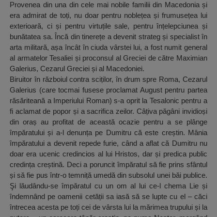
Provenea din una din cele mai nobile familii din Macedonia și
era admirat de toți, nu doar pentru noblețea și frumusețea lui
exterioară, ci și pentru virtuțile sale, pentru înțelepciunea și
bunătatea sa. Încă din tinerețe a devenit strateg și specialist în
arta militară, așa încât în ciuda vârstei lui, a fost numit general
al armatelor Tesaliei și proconsul al Greciei de către Maximian
Galerius, Cezarul Greciei și al Macedoniei.
Biruitor în războiul contra sciților, în drum spre Roma, Cezarul
Galerius (care tocmai fusese proclamat August pentru partea
răsăriteană a Imperiului Roman) s-a oprit la Tesalonic pentru a
fi aclamat de popor și a sacrifica zeilor. Câțiva păgâni invidioși
din oraș au profitat de această ocazie pentru a se plânge
împăratului și a-l denunța pe Dumitru că este creștin. Mânia
împăratului a devenit repede furie, când a aflat că Dumitru nu
doar era ucenic credincios al lui Hristos, dar și predica public
credința creștină. Deci a poruncit împăratul să fie prins sfântul
și să fie pus într-o temniță umedă din subsolul unei băi publice.
Şi lăudându-se împăratul cu un om al lui ce-l chema Lie și
îndemnând pe oamenii cetății sa iasă să se lupte cu el – căci
întrecea acesta pe toți cei de vârsta lui la mărimea trupului și la