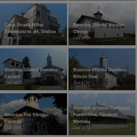
Casa Strada Mihai
Biserica Sfântul Nicolae,
Eminescu nr. 44, Slatina
Oboga
Cod 1665
Cod 1634
Biserica Sfântul Dumitru,
Biserica Sfântul Dumitru,
Cezieni
Milcov Deal
Cod 1601
Cod 1712
Biserica de lemn Cuvioasa
Biserica Toți Sfinții,
Paraschiva, Tătulești,
Caracal
Momaiu
Cod 1584
Cod 1633