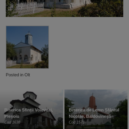
Posted in
Olt
Biserica Sfinții Voievozi,
Biserica de Lemn Sfântul
Pleșoiu
Nicolae, Baldovinești
Cod 1638
Cod 1571