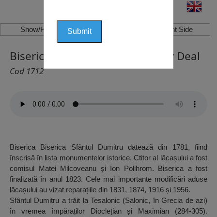
Show/Hide Left Side
Show/Hide Right Side
Biserica Sfântul Dumitru, Milcov Deal
Cod 1712
Biserica Biserica Sfântul Dumitru datează din 1781, fiind
înscrisă în lista monumentelor istorice. Ctitor al lăcașului a fost
comisul Matei Milcoveanu și Ion Polihrom. Biserica a fost
finalizată în anul 1823. Cele mai importante modificări aduse
lăcașului au vizat reparațiile din 1831, 1874, 1916 și 1956.
Sfântul Dumitru a trăit la Tesalonic (Salonic, în Grecia de azi)
în vremea împăraților Dioclețian și Maximian (284-305).