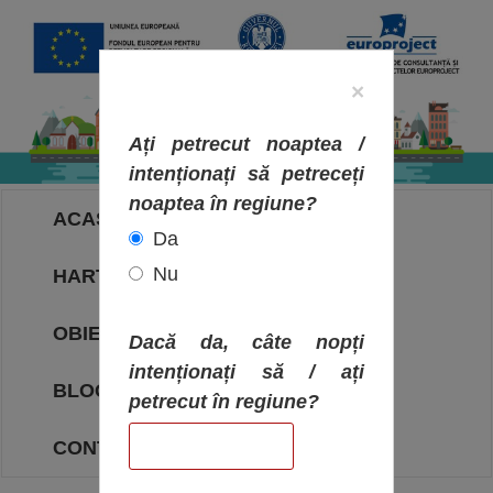
×
Ați petrecut noaptea /
intenționați să petreceți
noaptea în regiune?
ACASA
Da
Nu
HARTA OBIECTIVELOR
OBIECTIVE
Dacă da, câte nopți
intenționați să / ați
BLOG
petrecut în regiune?
CONTACT