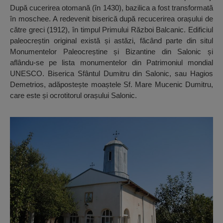
După cucerirea otomană (în 1430), bazilica a fost transformată
în moschee. A redevenit biserică după recucerirea orașului de
către greci (1912), în timpul Primului Război Balcanic. Edificiul
paleocreștin original există și astăzi, făcând parte din situl
Monumentelor Paleocreștine și Bizantine din Salonic și
aflându-se pe lista monumentelor din Patrimoniul mondial
UNESCO. Biserica Sfântul Dumitru din Salonic, sau Hagios
Demetrios, adăpostește moaștele Sf. Mare Mucenic Dumitru,
care este și ocrotitorul orașului Salonic.