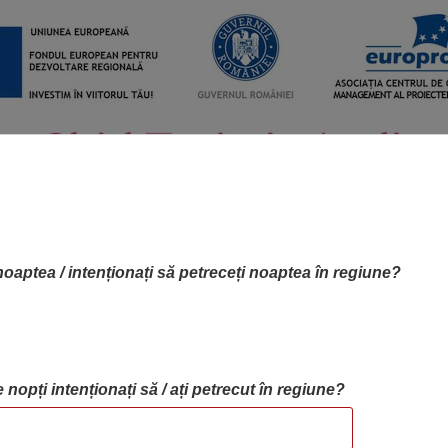
noaptea / intenționați să petreceți noaptea în regiune?
 nopți intenționați să / ați petrecut în regiune?
RTA OBIECTIVELOR
OBIECTIVE
BLOG