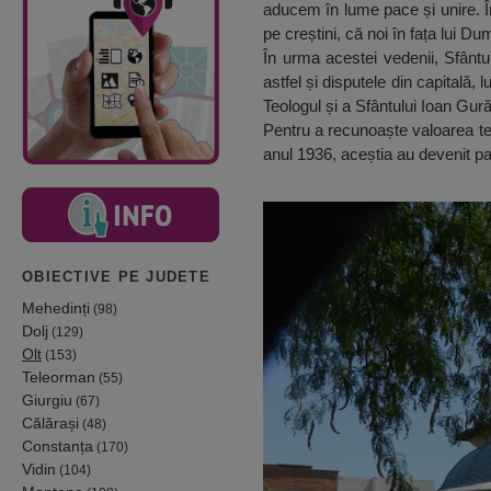
aducem în lume pace și unire. Îm
pe creștini, că noi în fața lui 
În urma acestei vedenii, Sfântu
astfel și disputele din capitală,
Teologul și a Sfântului Ioan Gură
Pentru a recunoaște valoarea teol
anul 1936, aceștia au devenit patr
OBIECTIVE PE JUDETE
Mehedinți
(98)
Dolj
(129)
Olt
(153)
Teleorman
(55)
Giurgiu
(67)
Călărași
(48)
Constanța
(170)
Vidin
(104)