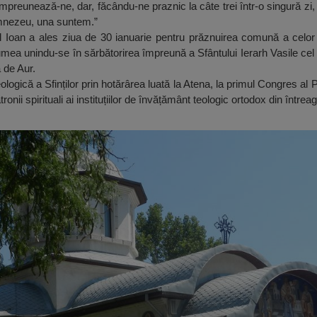
preunează-ne, dar, făcându-ne praznic la câte trei într-o singură zi, 
Dumnezeu, una suntem.”
l Ioan a ales ziua de 30 ianuarie pentru prăznuirea comună a celor 
 lumea unindu-se în sărbătorirea împreună a Sfântului Ierarh Vasile cel
 de Aur.
ogică a Sfinților prin hotărârea luată la Atena, la primul Congres al P
onii spirituali ai instituțiilor de învățământ teologic ortodox din întrea