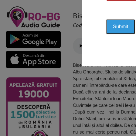
Biserica Sfinții Voie
Cod 1660
Biserica Sfinții Voievozi a fost 
Albu Gheorghe. Slujba de sfințir
Spre sfârșitul secolului al XI-le
oamenii întrebându-se care este
După câțiva ani de la declanșare
Evhaitelor, Sfântului Ioan Maurop
Cuvintele pe care cei trei i le-a
„După cum vezi, noi la Dumneze
Duhul Sfânt, am scris învățătur
unul întâi și altul al doilea. De
nu se mai certe pentru noi. Că