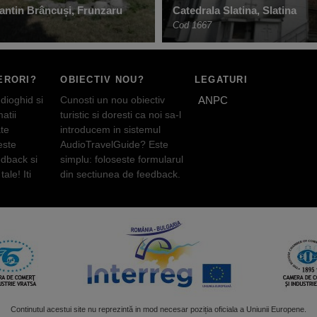
antin Brâncuși, Frunzaru
Catedrala Slatina, Slatina
Cod 1667
ERORI?
OBIECTIV NOU?
LEGATURI
dioghid si
Cunosti un nou obiectiv
ANPC
atii
turistic si doresti ca noi sa-l
te
introducem in sistemul
este
AudioTravelGuide? Este
edback si
simplu: foloseste formularul
tale! Iti
din sectiunea de feedback.
Continutul acestui site nu reprezintă in mod necesar poziția oficiala a Uniunii Europene.