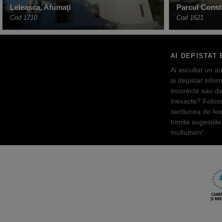
Leleasca, Afumați
Parcul Const
Cod 1710
Cod 1621
AI DEPISTAT 
Ai ascultat un au
ai depistat inform
incorecte sau da
inexacte? Folos
sectiunea de fe
trimite sugestiile 
multumim!