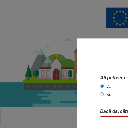
Ați petrecut 
Da
Nu
Dacă da, câte
ACASA
HA