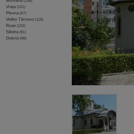
Montana
(108)
Vrața
(101)
Plevna
(87)
Veliko Tărnovo
(116)
Ruse
(102)
Silistra
(81)
Dobrici
(96)