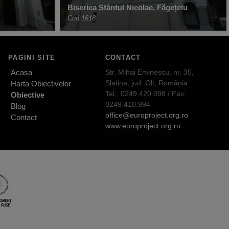
Biserica Sfântul Nicolae, Făgețelu
Cod 1618
PAGINI SITE
CONTACT
Acasa
Str. Mihai Eminescu, nr. 35,
Slatina, jud. Olt, România
Harta Obiectivelor
Tel.: 0249.420.098 / Fax:
Obiective
0249.410.994
Blog
office@europroject.org.ro
Contact
www.europroject.org.ro