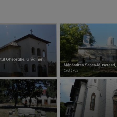
ntul Gheorghe, Grădinari,
Mănăstirea Seaca-Mușetești,
Cod 1703