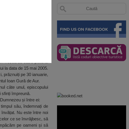
 în frescă de către pictorul
lui la data de 15 mai 2005.
, prăznuiți pe 30 ianuarie,
ntul Ioan Gură de Aur.
nul câte unul, episcopului
i sfinți împreună.
u Dumnezeu și între ei:
 timpul său, îndemnați de
învățat. Nu este între noi
, celor ce se învrăjbesc, să
ă împăcăm pe oameni și să