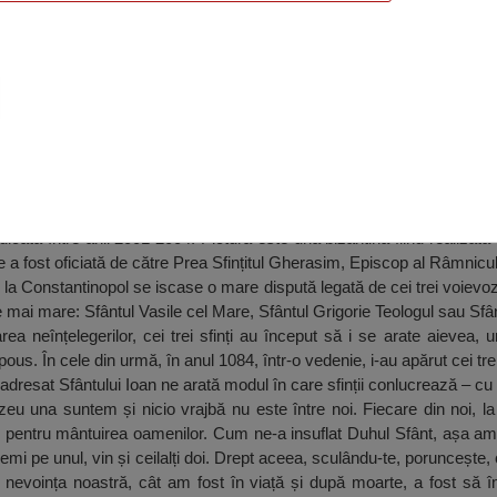
vozi, Slatina
ridicată între anii 2001-2004. Pictura este una bizantină fiind realizată
e a fost oficiată de către Prea Sfințitul Gherasim, Episcop al Râmnicu
a, la Constantinopol se iscase o mare dispută legată de cei trei voievozi
 mai mare: Sfântul Vasile cel Mare, Sfântul Grigorie Teologul sau Sfâ
a neînțelegerilor, cei trei sfinți au început să i se arate aievea, u
ous. În cele din urmă, în anul 1084, într-o vedenie, i-au apărut cei tre
u adresat Sfântului Ioan ne arată modul în care sfinții conlucrează – c
u una suntem și nicio vrajbă nu este între noi. Fiecare din noi, la
i pentru mântuirea oamenilor. Cum ne-a insuflat Duhul Sfânt, așa am 
 chemi pe unul, vin și ceilalți doi. Drept aceea, sculându-te, poruncește
 nevoința noastră, cât am fost în viață și după moarte, a fost s