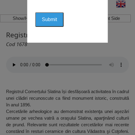
Show/Hide Left Side
Show/Hide Right Side
Registrul Comerțului, Slatina
Cod 1678
Registrul Comerțului Slatina își desfășoară activitatea în cadrul
unei clădiri recunoscute ca fiind monument istoric, construită
în anul 1896.
Cercetările arheologice au demonstrat existenţa unei aşezări
umane pe vechea vatră a oraşului Slatina, aparţinând culturii
de prund. Relevante sunt rezultatele cercetărilor mai recente
constând în resturi ceramice din cultura Vădastra şi Coţofeni.