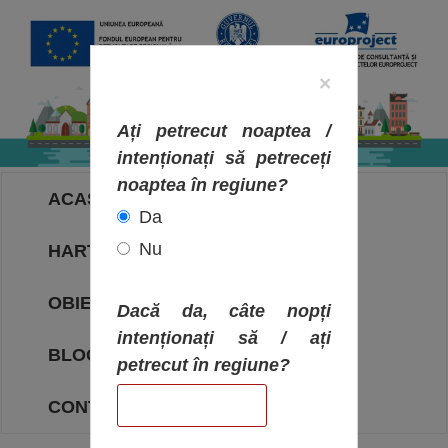
×
Ați petrecut noaptea /
intenționați să petreceți
noaptea în regiune?
ACASA
Da
Nu
HARTA OBIECTIVELOR
OBIECTIVE
Dacă da, câte nopți
intenționați să / ați
BLOG
petrecut în regiune?
CONTACT