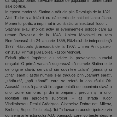
ca răsplată pentru serviciile aduse de populaţie în demersurile
sale politice.
În epoca modernă, Slatina a trăit din plin Revoluţia de la 1821.
Aici, Tudor s-a întâlnit cu căpetenia de haiduci Iancu Jianu.
Momentul politic a imprimat în zonă stilul arhitectural Tudor .
Slătinenii s-au implicat activ în evenimentele politice care au
urmat: Revoluţia de la 1848, Unirea Moldovei cu ţara
Românească din 24 ianuarie 1859, Războiul de independenţă
1877, Răscoala ţărănească de la 1907, Unirea Principatelor
din 1918, Primul şi Al Doilea Război Mondial.
Există păreri împărțite cu privire la proveniența numelui
orașului. O primă variantă sugerează că numele Slatina este
de origine slavă, derivând din cuvintele „slam” (pământ) și
„tina” (sărat); astfel numele s-ar traduce prin „pământ sărat”,
„sărătură”, „apă sărată”, care se referă la apa râului Olt.
Această ipoteză pare să fie argumentată de toponimia slavă a
unor zone din oraș și din împrejurimi, precum și a unor
localități din apropiere (Obrocari – azi strada Tudor
Vladimirescu, Dealul Grădiștea, Clocociov, Dobrotinet, Milcov,
Brebeni, Sopot, Teslui etc.). Tot în favoarea acestei ipoteze vin
consemnările istoricului A.D. Xenopol, care vorbește despre