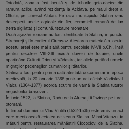
Totodată, zona a fost locuită şi de triburile geto-dacice din
ramura acilor, având rezidenţa la Acidava, pe malul drept al
Oltului, pe Limesul Alutan. Pe raza municipiului Slatina s-au
descoperit unelte agricole din fier, ceramică romană de lux
(terra sigillata) şi comună, tezaure monetare.
Două aşezări romane au fost identificate la Slatina, în punctul
Strehareţi şi în cartierul Cireaşov. Atestarea materială a locuirii
acestui areal este mai slabă pentru secolele IV-VII p.Ch., însă
pentru secolele VIII-XIII există dovezi de locuire, unele
aparţinând Culturii Dridu şi Vădastra, iar altele purtând urmele
migraţiilor pecenegilor, cumanilor şi tătarilor.
Slatina a fost pentru prima dată atestată documentar în epoca
medievală, la 20 ianuarie 1368 printr-un act oficial: Vladislav I
Vlaicu (1364-1377) acorda scutire de vamă la Slatina tuturor
negustorilor braşoveni.
În iunie 1522, la Slatina, Radu de la Afumaţi îi învinge pe turcii
otomani.
În timpul domniei lui Vlad Vintilă (1532-1535) este emis un act
care menţionează cetatea de scaun Slatina. Mihai Viteazul ia
măsuri pentru restaurarea mănăstirii Clocociov, de la Slatina,