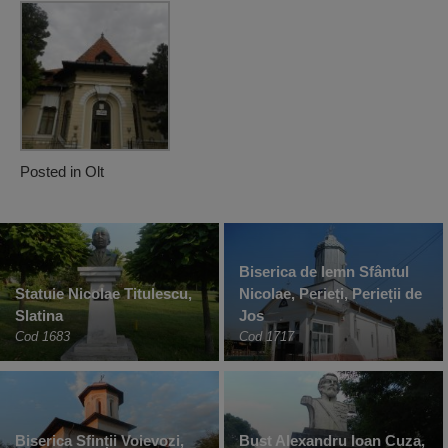
Posted in
Olt
Biserica de lemn Sfântul
Statuie Nicolae Titulescu,
Nicolae, Perieți, Perieții de
Slatina
Jos
Cod 1683
Cod 1717
Biserica Sfinții Voievozi,
Bust Alexandru Ioan Cuza,