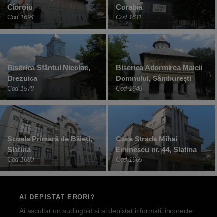
Cioroiu
Corabia
Cod 1694
Cod 1611
Biserica Sfântul Nicolae,
Biserica Adormirea Maicii
Brezuica
Domnului, Sâmburești
Cod 1578
Cod 1648
Școala Primară de Băieți,
Casa Strada Mihai
Slatina
Eminescu nr. 44, Slatina
Cod 1680
Cod 1665
AI DEPISTAT ERORI?
Ai ascultat un audioghid si ai depistat informatii incorecte