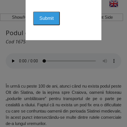
Show/Hide Left Side
Show/Hide Right Side
Podul de peste Olt, Slatina
Cod 1675
În urmă cu peste 100 de ani, atunci când nu exista podul peste
Olt din Slatina, de la ieşirea spre Craiova, oamenii foloseau
„podurile umblătoare” pentru transportul de pe o parte pe
cealaltă a râului. Faptul că nu exista un pod fix era o dificultate
cu care se confruntau oamenii din perioada Slatinei medievale,
în acest punct intersectându-se multe dintre rutele comerciale
de-a lungul vremurilor.