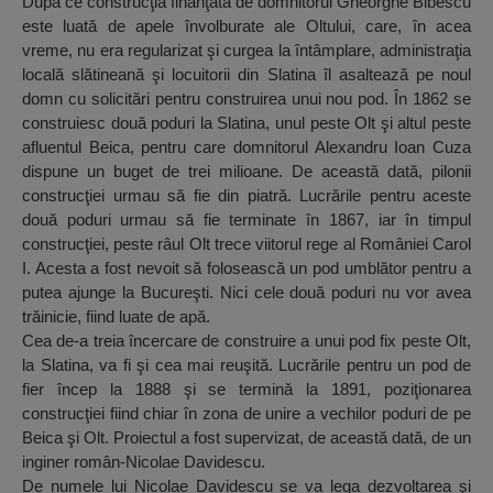
După ce construcţia finanţată de domnitorul Gheorghe Bibescu
este luată de apele învolburate ale Oltului, care, în acea
vreme, nu era regularizat şi curgea la întâmplare, administraţia
locală slătineană şi locuitorii din Slatina îl asaltează pe noul
domn cu solicitări pentru construirea unui nou pod. În 1862 se
construiesc două poduri la Slatina, unul peste Olt şi altul peste
afluentul Beica, pentru care domnitorul Alexandru Ioan Cuza
dispune un buget de trei milioane. De această dată, pilonii
construcţiei urmau să fie din piatră. Lucrările pentru aceste
două poduri urmau să fie terminate în 1867, iar în timpul
construcţiei, peste râul Olt trece viitorul rege al României Carol
I. Acesta a fost nevoit să folosească un pod umblător pentru a
putea ajunge la Bucureşti. Nici cele două poduri nu vor avea
trăinicie, fiind luate de apă.
Cea de-a treia încercare de construire a unui pod fix peste Olt,
la Slatina, va fi şi cea mai reuşită. Lucrările pentru un pod de
fier încep la 1888 şi se termină la 1891, poziţionarea
construcţiei fiind chiar în zona de unire a vechilor poduri de pe
Beica şi Olt. Proiectul a fost supervizat, de această dată, de un
inginer român-Nicolae Davidescu.
De numele lui Nicolae Davidescu se va lega dezvoltarea şi