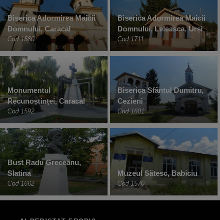
Biserica Adormirea Maicii
Biserica Adormirea Maicii
Domnului, Caracal
Domnului, Leleasca, Urși
Cod 1580
Cod 1711
Monumentul
Biserica Sfântul Dumitru,
Recunoștinței, Caracal
Cezieni
Cod 1592
Cod 1601
Bust Radu Greceanu,
Slatina
Muzeul Sătesc, Babiciu
Cod 1662
Cod 1570