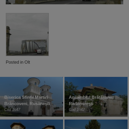
Posted in
Olt
Biserica Sfinții Martiri
Ansamblul Brătășanu,
Brâncoveni, Rusănești
Radomirești
Cod 1647
Cod 1642