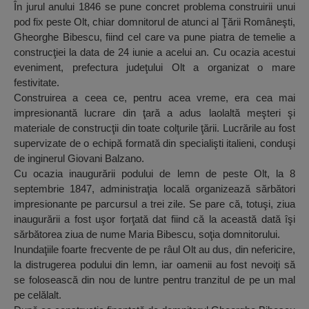
În jurul anului 1846 se pune concret problema construirii unui
pod fix peste Olt, chiar domnitorul de atunci al Ţării Româneşti,
Gheorghe Bibescu, fiind cel care va pune piatra de temelie a
construcţiei la data de 24 iunie a acelui an. Cu ocazia acestui
eveniment, prefectura judeţului Olt a organizat o mare
festivitate.
Construirea a ceea ce, pentru acea vreme, era cea mai
impresionantă lucrare din ţară a adus laolaltă meşteri şi
materiale de construcţii din toate colţurile ţării. Lucrările au fost
supervizate de o echipă formată din specialişti italieni, conduşi
de inginerul Giovani Balzano.
Cu ocazia inaugurării podului de lemn de peste Olt, la 8
septembrie 1847, administraţia locală organizează sărbători
impresionante pe parcursul a trei zile. Se pare că, totuşi, ziua
inaugurării a fost uşor forţată dat fiind că la această dată îşi
sărbătorea ziua de nume Maria Bibescu, soţia domnitorului.
Inundaţiile foarte frecvente de pe râul Olt au dus, din nefericire,
la distrugerea podului din lemn, iar oamenii au fost nevoiţi să
se folosească din nou de luntre pentru tranzitul de pe un mal
pe celălalt.