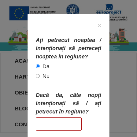
×
Ați petrecut noaptea /
intenționați să petreceți
noaptea în regiune?
ACASA
Da
Nu
HARTA OBIECTIVELOR
OBIECTIVE
Dacă da, câte nopți
intenționați să / ați
BLOG
petrecut în regiune?
CONTACT