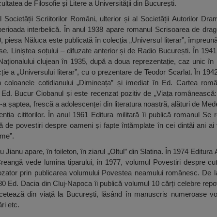
ltatea de Filosofie și Litere a Universității din București.
cietății Scriitorilor Români, ulterior și al Societății Autorilor Dram
din perioada interbelică. În anul 1938 apare romanul Scrisoarea de dra
40, piesa Năluca este publicată în colecția „Universul literar”, împreu
e, Liniștea soțului – difuzate anterior și de Radio București. În 194
 Naționalului clujean în 1935, după a doua reprezentație, caz unic în 
cție a „Universului literar”, cu o prezentare de Teodor Scarlat. În 19
în coloanele cotidianului „Dimineața” și imediat în Ed. Cartea româ
Ed. Bucur Ciobanul și este recenzat pozitiv de „Viața românească:
a șaptea, frescă a adolescenței din literatura noastră, alături de Mede
nția cititorilor. În anul 1961 Editura militară îi publică romanul Se 
ă de povestiri despre oameni și fapte întămplate în cei dintâi ani ai
eme”.
 Jianu apare, în foileton, în ziarul „Oltul” din Slatina. În 1974 Editura
eangă vede lumina tiparului, in 1977, volumul Povestiri despre cute
ozator prin publicarea volumului Povestea neamului românesc. De la 
980 Ed. Dacia din Cluj-Napoca îi publică volumul 10 cărți celebre rep
 încetează din viață la București, lăsând în manuscris numeroase 
ri etc.