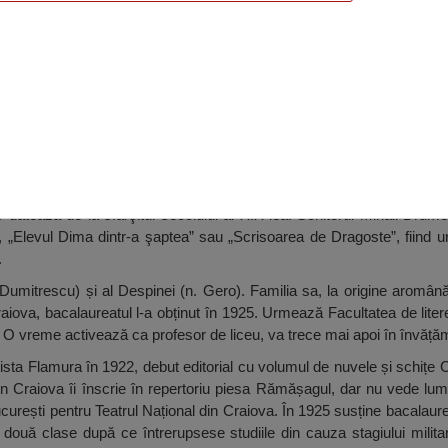
ail Drumeș, Balș
tează de la sfârşitul secolului al XIX-lea. Scriitorul Mihail Drume
, „Elevul Dima dintr-a şaptea” sau „Scrisoarea de Dragoste”, fiind unu
.
it Dumitrescu) și al Despinei (n. Gero). Familia sa, la origine aromână
aiova, bacalaureatul l-a obținut în 1925. Urmează Facultatea de litere ș
. O vreme activează ca profesor de liceu, va trece mai apoi în învățăm
sta Flamura în 1922, debut editorial cu volumul de nuvele și schițe C
in Craiova îi înscrie în repertoriu piesa Rămășagul, dar nu vede lu
urești pentru Teatrul Național din Craiova. În 1925 susține bacalaurea
ouă clase după ce întrerupsese studiile din cauza stagiului militar ș