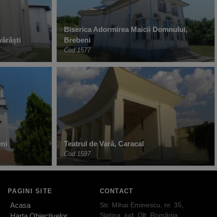
Biserica Adormirea Maicii Domnului,
vărăști
Brebeni
Cod 1577
eni
Teatrul de Vară, Caracal
Cod 1597
PAGINI SITE
CONTACT
Acasa
Str. Mihai Eminescu, nr. 35,
Slatina, jud. Olt, România
Harta Obiectivelor