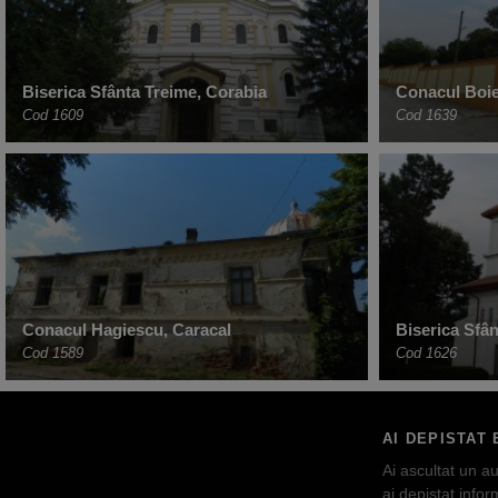
Biserica Sfânta Treime, Corabia
Conacul Boi
Cod 1609
Cod 1639
Conacul Hagiescu, Caracal
Biserica Sfâ
Cod 1589
Cod 1626
AI DEPISTAT 
Ai ascultat un au
ai depistat inform