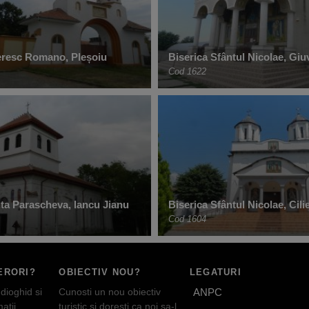
eresc Romano, Pleșoiu
Biserica Sfântul Nicolae, Giu
Cod 1622
nta Parascheva, Iancu Jianu
Biserica Sfântul Nicolae, Cili
Cod 1604
ERORI?
OBIECTIV NOU?
LEGATURI
dioghid si
Cunosti un nou obiectiv
ANPC
atii
turistic si doresti ca noi sa-l