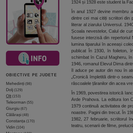
1924 și 1928 este student la Facu
În anul 1927 devine membru al So
dintre cei mai citiți scriitori 
literar al ziarului Universul. 19
Școala nevestelor, Calul de curs
fusese interzisă din repertoriul
lumina tiparului în aceeași cole
publicat În 1930, în foileton, 
schimbat în Cazul Magheru, în 
1946, romanul Elevul Dima dintr-
îl aduce pe autor din nou în ate
OBIECTIVE PE JUDETE
„Cronică împletită dintr-o seam
răscoalele țăranilor din acea vr
Mehedinți
(98)
Dolj
(129)
În 1969, povestirea istorică Iancu
Olt
(153)
Arde Prahova. La editura Ion Cr
Teleorman
(55)
1979 continuă activitatea de pr
Giurgiu
(67)
noastre. Pagini din trecut. În 1
Călărași
(48)
1982, 27 februarie, scriitorul
Constanța
(170)
teatru, scenarii de filme, prelucră
Vidin
(104)