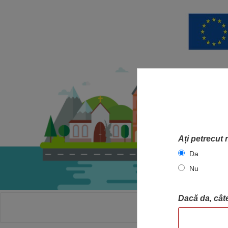
Ați petrecut 
Da
Nu
Dacă da, câte
ACASA
HA