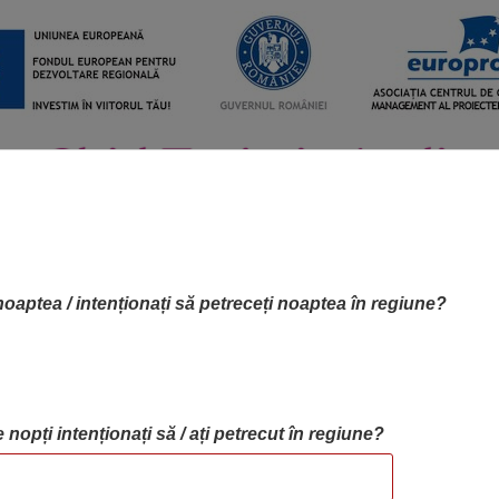
noaptea / intenționați să petreceți noaptea în regiune?
 nopți intenționați să / ați petrecut în regiune?
RTA OBIECTIVELOR
OBIECTIVE
BLOG