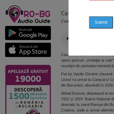
Casa Memorială Mih
Cod 1572
Casa Memorială Mihail Drumeș da
opere precum „Invitaţia la vals”
nuvelişti din perioada interbelică
Fiul lui Vasilie Dimitrie (deven
Liceul l-a urmat la Caracal și Cr
din București, absolvită în 1928
Mihail Drumeș debutează la revi
1922 și 1924 Teatrul Național d
dramatic la ziarul Rampa din Buc
Craiova, unde a urmat ultimele d