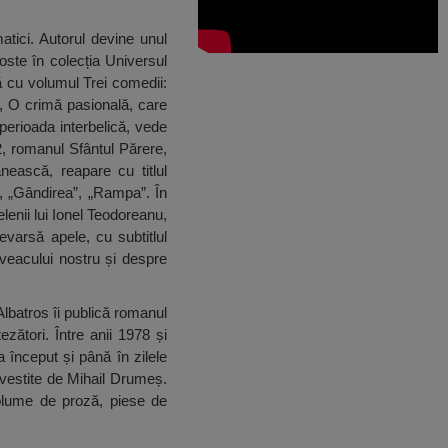
atici. Autorul devine unul
goste în colecția Universul
nă cu volumul Trei comedii:
1, O crimă pasională, care
perioada interbelică, vede
42, romanul Sfântul Părere,
nească, reapare cu titlul
, „Gândirea”, „Rampa”. În
lenii lui Ionel Teodoreanu,
revarsă apele, cu subtitlul
 veacului nostru și despre
 Albatros îi publică romanul
zători. Între anii 1978 și
început și până în zilele
ovestite de Mihail Drumeș.
volume de proză, piese de