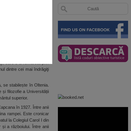
ş, care s-a remarcat prin
l dintre cei mai îndrăgiţi
, se stabilește în Oltenia.
i filozofie a Universității
ântul superior.
apcana în 1927. Între anii
mina rampei. Este cronicar
tul la Colegiul Carol I din
i a războiului. Între anii