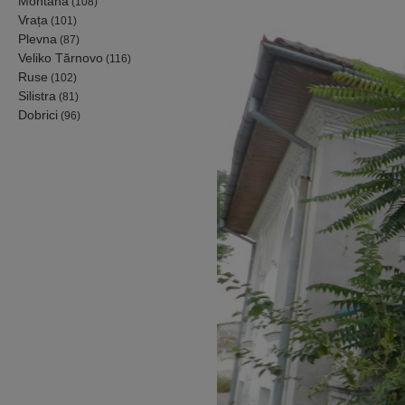
Montana
(108)
Vrața
(101)
Plevna
(87)
Veliko Tărnovo
(116)
Ruse
(102)
Silistra
(81)
Dobrici
(96)