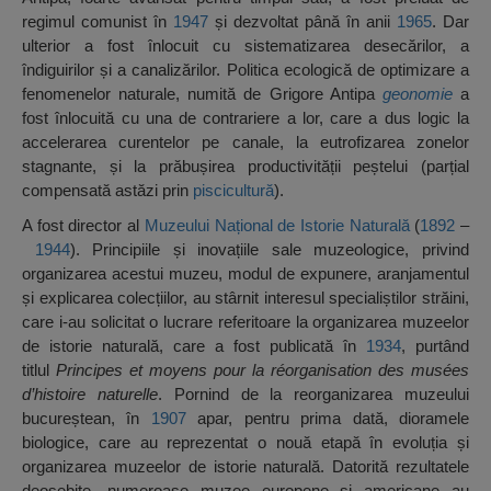
regimul comunist în
1947
și dezvoltat până în anii
1965
. Dar
ulterior a fost înlocuit cu sistematizarea desecărilor, a
îndiguirilor și a canalizărilor. Politica ecologică de optimizare a
fenomenelor naturale, numită de Grigore Antipa
geonomie
a
fost înlocuită cu una de contrariere a lor, care a dus logic la
accelerarea curentelor pe canale, la eutrofizarea zonelor
stagnante, și la prăbușirea productivității peștelui (parțial
compensată astăzi prin
piscicultură
).
A fost director al
Muzeului Național de Istorie Naturală
(
1892
–
1944
). Principiile și inovațiile sale muzeologice, privind
organizarea acestui muzeu, modul de expunere, aranjamentul
și explicarea colecțiilor, au stârnit interesul specialiștilor străini,
care i-au solicitat o lucrare referitoare la organizarea muzeelor
de istorie naturală, care a fost publicată în
1934
, purtând
titlul
Principes et moyens pour la réorganisation des musées
d’histoire naturelle
. Pornind de la reorganizarea muzeului
bucureștean, în
1907
apar, pentru prima dată, dioramele
biologice, care au reprezentat o nouă etapă în evoluția și
organizarea muzeelor de istorie naturală. Datorită rezultatele
deosebite, numeroase muzee europene și americane au