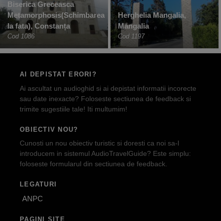
Biserica Greceasca
Metamorphosis(Schimbarea
Herghelia Mangalia,
la fata), Constanța
Mangalia
Cod 1086
Cod 1197
AI DEPISTAT ERORI?
Ai ascultat un audioghid si ai depistat informatii incorecte
sau date inexacte? Foloseste sectiunea de feedback si
trimite sugestiile tale! Iti multumim!
OBIECTIV NOU?
Cunosti un nou obiectiv turistic si doresti ca noi sa-l
introducem in sistemul AudioTravelGuide? Este simplu:
foloseste formularul din sectiunea de feedback.
LEGATURI
ANPC
PAGINI SITE