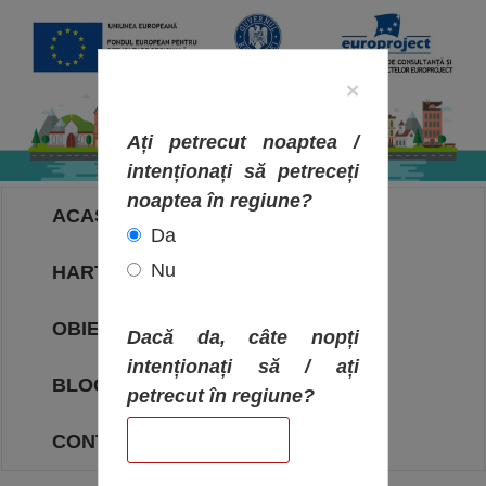
×
Ați petrecut noaptea /
intenționați să petreceți
noaptea în regiune?
ACASA
Da
Nu
HARTA OBIECTIVELOR
OBIECTIVE
Dacă da, câte nopți
intenționați să / ați
BLOG
petrecut în regiune?
CONTACT