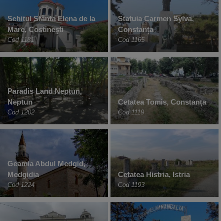
Schitul Sfânta Elena de la
Statuia Carmen Sylva,
Mare, Costinești
Constanța
Cod 1181
Cod 1165
Paradis Land Neptun,
Neptun
Cetatea Tomis, Constanța
Cod 1202
Cod 1119
Geamia Abdul Medgid,
Medgidia
Cetatea Histria, Istria
Cod 1224
Cod 1193