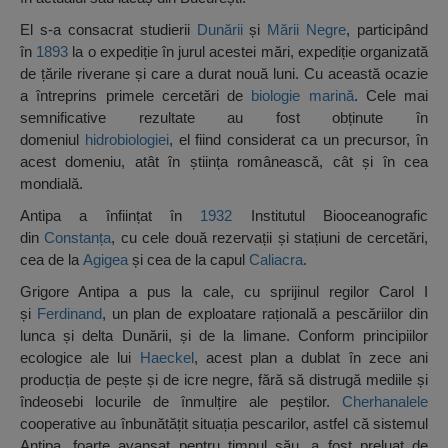
El s-a consacrat studierii
Dunării
și
Mării Negre
, participând
în
1893
la o expediție în jurul acestei mări, expediție organizată
de țările riverane și care a durat nouă luni. Cu această ocazie
a întreprins primele cercetări de
biologie marină
. Cele mai
semnificative rezultate au fost obținute în
domeniul
hidrobiologiei
, el fiind considerat ca un precursor, în
acest domeniu, atât în știința românească, cât și în cea
mondială.
Antipa a înființat în
1932
Institutul Biooceanografic
din
Constanța
, cu cele două rezervații și stațiuni de cercetări,
cea de la
Agigea
și cea de la capul
Caliacra
.
Grigore Antipa a pus la cale, cu sprijinul regilor Carol I
și
Ferdinand
, un plan de exploatare rațională a pescăriilor din
lunca și delta Dunării, și de la limane. Conform principiilor
ecologice ale lui
Haeckel
, acest plan a dublat în zece ani
producția de pește și de icre negre, fără să distrugă mediile și
îndeosebi locurile de înmulțire ale peștilor.
Cherhanalele
cooperative au înbunătățit situația pescarilor, astfel că sistemul
Antipa, foarte avansat pentru timpul său, a fost preluat de