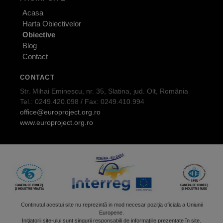
Acasa
Harta Obiectivelor
Obiective
Blog
Contact
CONTACT
Str. Mihai Eminescu, nr. 35, Slatina, jud. Olt, România
Tel.: 0249.420.098 / Fax: 0249.410.994
office@europroject.org.ro
www.europroject.org.ro
Continutul acestui site nu reprezintă in mod necesar poziția oficiala a Uniunii
Europene.
Iniţiatorii site-ului sunt singurii responsabili de informaţiile prezentate în site.