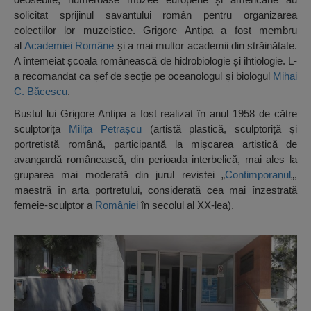
solicitat sprijinul savantului român pentru organizarea
colecțiilor lor muzeistice. Grigore Antipa a fost membru
al
Academiei Române
și a mai multor academii din străinătate.
A întemeiat școala românească de hidrobiologie și ihtiologie. L-
a recomandat ca șef de secție pe oceanologul și biologul
Mihai
C. Băcescu
.
Bustul lui Grigore Antipa a fost realizat în anul 1958 de către
sculptorița
Milița Petrașcu
(artistă plastică, sculptoriță și
portretistă română, participantă la mișcarea artistică de
avangardă românească, din perioada interbelică, mai ales la
gruparea mai moderată din jurul revistei „
Contimporanul
„,
maestră în arta portretului, considerată cea mai înzestrată
femeie-sculptor a
României
în secolul al XX-lea).