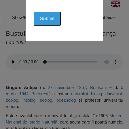
Show/Hide Left Side
Show/Hide Right Side
Bustul lui Grigore Antipa, Constanța
Cod 1092
Grigore Antipa
(n.
27 noiembrie
1867
,
Botoșani
– d.
9
martie
1944
,
București
) a fost un
naturalist
,
biolog
darwinist
,
zoolog
,
ihtiolog
,
ecolog
,
oceanolog
și profesor universitar
român.
Este savantul care a renovat total și instalat în 1906
Muzeul
Național de Istorie Naturală
, care acum care îi poartă numele,
în actualul său lăcaș din București.