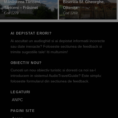
Mănăstirea Tăriceni,
Biserica Sf. Gheorghe,
Tăriceni – Frăsinet
Olteniţa
Cod 1279
Cod 1269
AI DEPISTAT ERORI?
Ai ascultat un audioghid si ai depistat informatii incorecte
sau date inexacte? Foloseste sectiunea de feedback si
trimite sugestiile tale! Iti multumim!
OBIECTIV NOU?
Cunosti un nou obiectiv turistic si doresti ca noi sa-l
introducem in sistemul AudioTravelGuide? Este simplu:
foloseste formularul din sectiunea de feedback.
LEGATURI
ANPC
PAGINI SITE