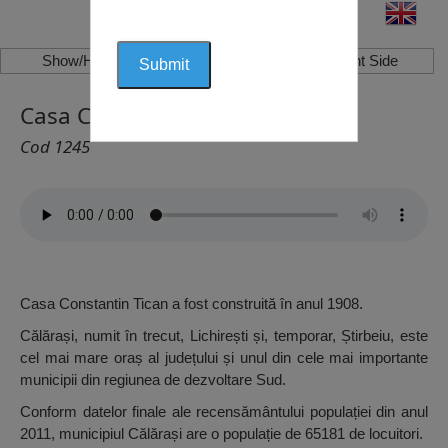
Show/Hide Left Side
Show/Hide Right Side
Casa Constantin Tican, Călărași
Cod 1245
Casa Constantin Tican a fost construită în anul 1908.
Călărași, numit în trecut, Lichirești și, temporar, Știrbeiu, este
cel mai mare oraș al județului și unul din cele mai importante
municipii din regiunea de dezvoltare Sud.
Conform datelor finale ale recensământului populației din anul
2011, municipiul Călărași are o populație de 65181 de locuitori.