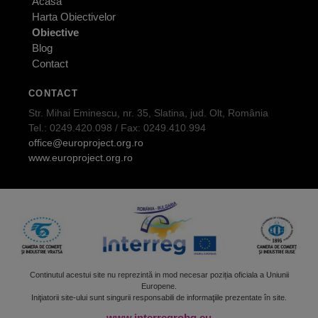
Acasa
Harta Obiectivelor
Obiective
Blog
Contact
CONTACT
Str. Mihai Eminescu, nr. 35, Slatina, jud. Olt, România
Tel.: 0249.420.098 / Fax: 0249.410.994
office@europroject.org.ro
www.europroject.org.ro
Continutul acestui site nu reprezintă in mod necesar poziția oficiala a Uniunii
Europene.
Iniţiatorii site-ului sunt singurii responsabili de informaţiile prezentate în site.
www.interregrobg.eu