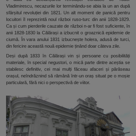
Vladimirescu, necazurile lor terminându-se abia la un an după
sfârșitul revoluției din 1821. Un alt moment de panică pentru
locuitori îl reprezintă noul război ruso-turc din anii 1828-1829.
Ca și cum pierderile cauzate de război n-ar fi fost suficiente, în
anii 1828-1830 la Călărași a izbucnit o groaznică epidemie de
ciumă. În vara anului 1831 izbucnește holera, adusă de turci,
din fericire această nouă epidemie ținând doar câteva zile.
Deși după 1833 în Călărași vin și persoane cu posibilități
materiale, în special negustori, o mică parte dintre aceștia se
stabilesc definitiv, cei mai mulți făceau afaceri și părăseau
orașul, neîndrăznind să rămână într-un oraș situat pe o moșie
particulară, fără nici o perspectivă de viitor.