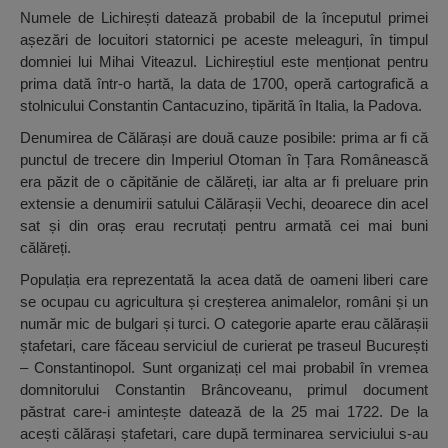
Numele de Lichirești datează probabil de la începutul primei
așezări de locuitori statornici pe aceste meleaguri, în timpul
domniei lui Mihai Viteazul. Lichireștiul este menționat pentru
prima dată într-o hartă, la data de 1700, operă cartografică a
stolnicului Constantin Cantacuzino, tipărită în Italia, la Padova.
Denumirea de Călărași are două cauze posibile: prima ar fi că
punctul de trecere din Imperiul Otoman în Țara Românească
era păzit de o căpitănie de călăreți, iar alta ar fi preluare prin
extensie a denumirii satului Călărașii Vechi, deoarece din acel
sat și din oraș erau recrutați pentru armată cei mai buni
călăreți.
Populația era reprezentată la acea dată de oameni liberi care
se ocupau cu agricultura și creșterea animalelor, români și un
număr mic de bulgari și turci. O categorie aparte erau călărașii
ștafetari, care făceau serviciul de curierat pe traseul București
– Constantinopol. Sunt organizați cel mai probabil în vremea
domnitorului Constantin Brâncoveanu, primul document
păstrat care-i amintește datează de la 25 mai 1722. De la
acești călărași ștafetari, care după terminarea serviciului s-au