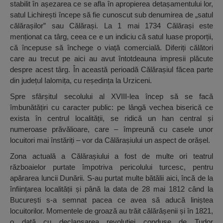
stabilit în așezarea ce se afla în apropierea detașamentului lor,
satul Lichirești începe să fie cunoscut sub denumirea de „satul
călărașilor” sau Călărași. La 1 mai 1734 Călărași este
menționat ca târg, ceea ce e un indiciu că satul luase proporții,
că începuse să închege o viață comercială. Diferiți călători
care au trecut pe aici au avut întotdeauna impresii plăcute
despre acest târg. În această perioadă Călărașiul făcea parte
din județul Ialomița, cu reședința la Urziceni.
Spre sfârșitul secolului al XVIII-lea încep să se facă
îmbunătățiri cu caracter public: pe lângă vechea biserică ce
exista în centrul localității, se ridică un han central și
numeroase prăvălioare, care – împreună cu casele unor
locuitori mai înstăriți – vor da Călărașiului un aspect de orășel.
Zona actuală a Călărașiului a fost de multe ori teatrul
războaielor purtate împotriva pericolului turcesc, pentru
apărarea luncii Dunării. S-au purtat multe bătălii aici, încă de la
înființarea localității și până la data de 28 mai 1812 când la
București s-a semnat pacea ce avea să aducă liniștea
locuitorilor. Momentele de groază au trăit călărășenii și în 1821,
o dată cu declanșarea revoluției conduse de Tudor