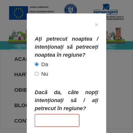
×
Ați petrecut noaptea /
intenționați să petreceți
noaptea în regiune?
ACASA
Da
Nu
HARTA OBIECTIVELOR
OBIECTIVE
Dacă da, câte nopți
intenționați să / ați
BLOG
petrecut în regiune?
CONTACT