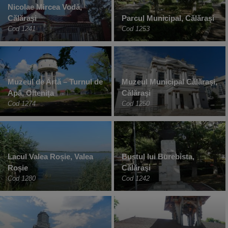
Nicolae Mircea Vodă,
Călărași
Parcul Municipal, Călărași
Cod 1241
Cod 1253
Muzeul de Artă – Turnul de
Muzeul Municipal Călăraşi,
Apă, Oltenița
Călăraşi
Cod 1274
Cod 1250
Lacul Valea Roșie, Valea
Bustul lui Burebista,
Roșie
Călăraşi
Cod 1280
Cod 1242