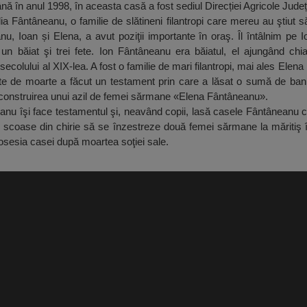
ână în anul 1998, în aceasta casă a fost sediul Direcției Agricole Jude
 Fântâneanu, o familie de slătineni filantropi care mereu au ştiut să
nu, Ioan și Elena, a avut poziţii importante în oraş. Îl întâlnim pe I
 un băiat şi trei fete. Ion Fântâneanu era băiatul, el ajungând chi
ecolului al XIX-lea. A fost o familie de mari filantropi, mai ales Elen
inte de moarte a făcut un testament prin care a lăsat o sumă de ban
ru construirea unui azil de femei sărmane «Elena Fântâneanu».
anu îşi face testamentul şi, neavând copii, lasă casele Fântâneanu 
ile scoase din chirie să se înzestreze două femei sărmane la măritiş 
osesia casei după moartea soţiei sale.