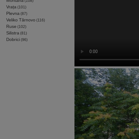
Montana
(108)
Vrața
(101)
Plevna
(87)
Veliko Tărnovo
(116)
Ruse
(102)
Silistra
(81)
Dobrici
(96)