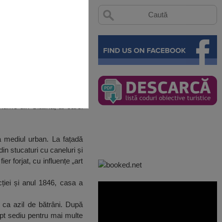
nume din Slatina, ai cărei
a mediul urban. La fațadă
in stucaturi cu caneluri și
er forjat, cu influențe „art
ției și anul 1846, casa a
ar ca azil de bătrâni. După
ept sediu pentru mai multe