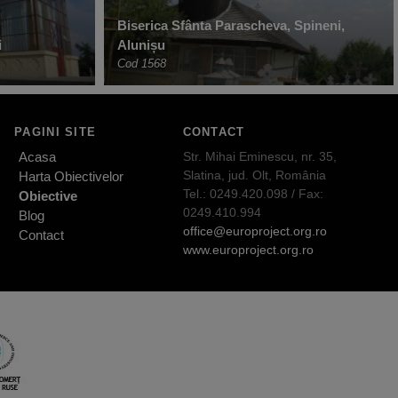
Biserica Sfânta Parascheva, Spineni,
i
Alunișu
Cod 1568
PAGINI SITE
CONTACT
Acasa
Str. Mihai Eminescu, nr. 35,
Slatina, jud. Olt, România
Harta Obiectivelor
Tel.: 0249.420.098 / Fax:
Obiective
0249.410.994
Blog
office@europroject.org.ro
Contact
www.europroject.org.ro