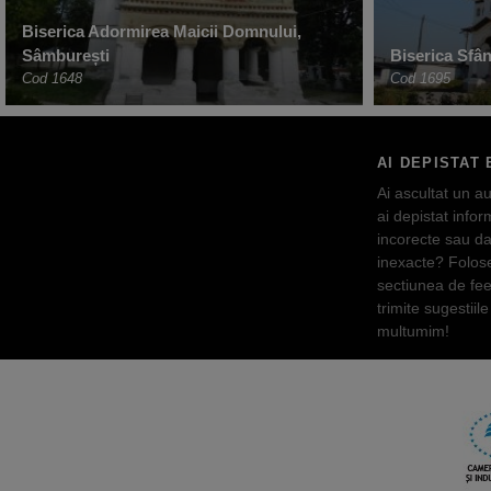
Biserica Adormirea Maicii Domnului,
Sâmburești
Biserica Sfâ
Cod 1648
Cod 1695
AI DEPISTAT 
Ai ascultat un au
ai depistat inform
incorecte sau da
inexacte? Folos
sectiunea de fe
trimite sugestiile 
multumim!