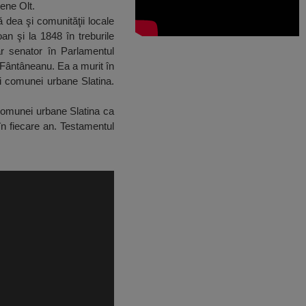
țene Olt.
 dea şi comunităţii locale
oan şi la 1848 în treburile
ar senator în Parlamentul
a Fântâneanu. Ea a murit în
i comunei urbane Slatina.
comunei urbane Slatina ca
în fiecare an. Testamentul