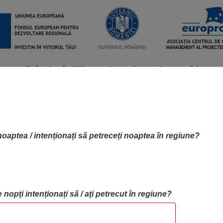
noaptea / intenționați să petreceți noaptea în regiune?
 nopți intenționați să / ați petrecut în regiune?
RTA OBIECTIVELOR
OBIECTIVE
BLOG