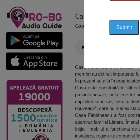
Casa Fântâneanu, S
Cod 1663
Casa Fântâneanu construită în p
membri au deținut importante func
În prezent se afla în proprietate
Casa este construită în stil e
prezintă bosaje, iar la ferestre
capiteluri corintice, friza cu den
nouveaux”, care nu mai există d
Casa Fântâneanu a fost constru
aparținut familiei Lânaru. În anu
Inițial, imobilul a funcționat d
instalarea regimului comunist în