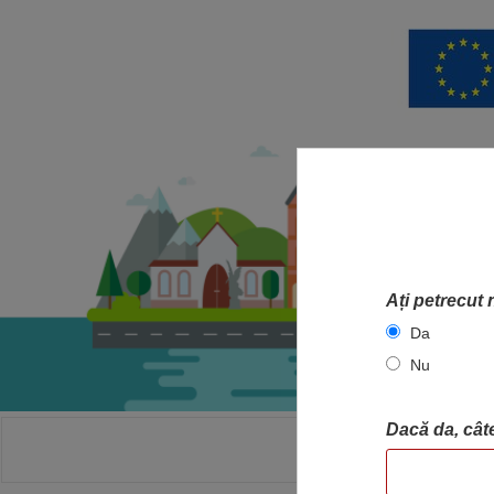
Ați petrecut 
Da
Nu
Dacă da, câte
ACASA
HA