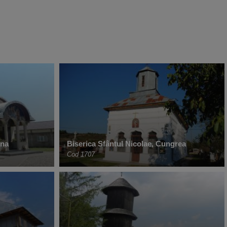
ina
Biserica Sfântul Nicolae, Cungrea
Cod 1707