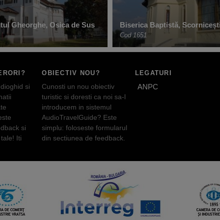
ntul Gheorghe, Osica de Sus
Biserica Baptistă, Scorniceșt
Cod 1651
ERORI?
OBIECTIV NOU?
LEGATURI
dioghid si
Cunosti un nou obiectiv
ANPC
atii
turistic si doresti ca noi sa-l
te
introducem in sistemul
este
AudioTravelGuide? Este
edback si
simplu: foloseste formularul
tale! Iti
din sectiunea de feedback.