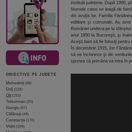
instituții județene. După 1990, p
Numele casei se leagă de familia
din avuţia lor. Familia Fântânea
edilitare şi comunale. Au avut
României undeva pe la sfârşitul s
anul 1890 la Bucureşti, şi îna
Aceşti bani să fie folosiţi pent
În decembrie 1915, Ion Fântâne
să se închirieze şi din venitur
spunea că primăria va intra în p
OBIECTIVE PE JUDETE
Mehedinți
(98)
Dolj
(129)
Olt
(153)
Teleorman
(55)
Giurgiu
(67)
Călărași
(48)
Constanța
(170)
Vidin
(104)