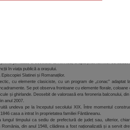
latina
rima jumătate a secolului al XIX-lea, a aparținut familiei cu acest 
ții în viața publică a orașului.
a Episcopiei Slatinei și Romanaților.
clectic, cu elemente clasiciste, cu un program de „conac” adaptat l
 ancadramente. Se pot observa frontoane cu elemente florale, coloane d
ticule și ghirlande. Deosebit de valoroasă era feroneria balconului, din fi
in anul 2007.
ită undeva pe la începutul secolului XIX. Între momentul construc
l 1846 casa a intrat în proprietatea familiei Fântâneanu.
e-a lungul timpului ca sediu de prefectură de județ sau, ulterior, chi
 România, din anul 1948, clădirea a fost naționalizată și a servit dr